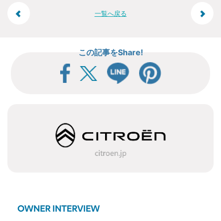
投
一覧へ戻る
稿
この記事をShare!
ナ
ビ
ゲ
ー
シ
ョ
ン