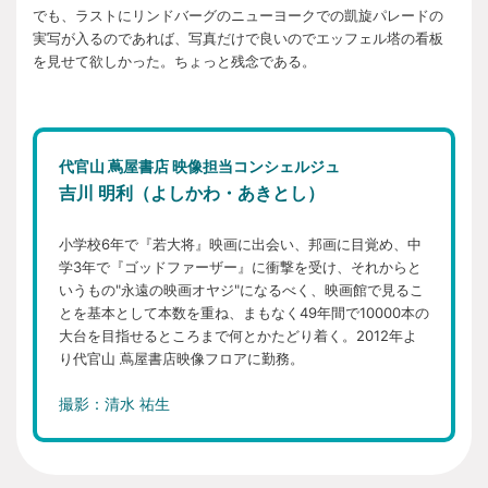
でも、ラストにリンドバーグのニューヨークでの凱旋パレードの
実写が入るのであれば、写真だけで良いのでエッフェル塔の看板
を見せて欲しかった。ちょっと残念である。
代官山 蔦屋書店 映像担当コンシェルジュ
吉川 明利（よしかわ・あきとし）
小学校6年で『若大将』映画に出会い、邦画に目覚め、中
学3年で『ゴッドファーザー』に衝撃を受け、それからと
いうもの"永遠の映画オヤジ"になるべく、映画館で見るこ
とを基本として本数を重ね、まもなく49年間で10000本の
大台を目指せるところまで何とかたどり着く。2012年よ
り代官山 蔦屋書店映像フロアに勤務。
撮影：清水 祐生