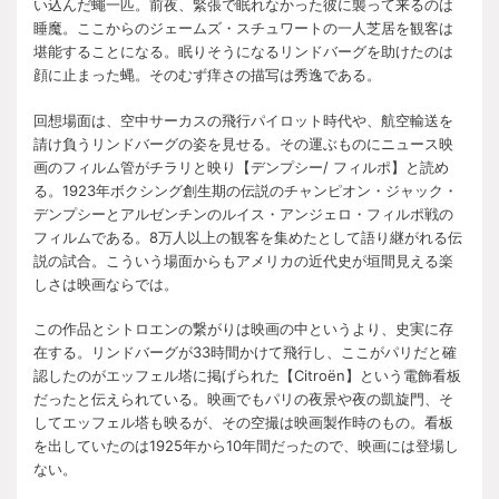
い込んだ蠅一匹。前夜、緊張で眠れなかった彼に襲って来るのは
睡魔。ここからのジェームズ・スチュワートの一人芝居を観客は
堪能することになる。眠りそうになるリンドバーグを助けたのは
顔に止まった蝿。そのむず痒さの描写は秀逸である。
回想場面は、空中サーカスの飛行パイロット時代や、航空輸送を
請け負うリンドバーグの姿を見せる。その運ぶものにニュース映
画のフィルム管がチラリと映り【デンプシー/ フィルポ】と読め
る。1923年ボクシング創生期の伝説のチャンピオン・ジャック・
デンプシーとアルゼンチンのルイス・アンジェロ・フィルポ戦の
フィルムである。8万人以上の観客を集めたとして語り継がれる伝
説の試合。こういう場面からもアメリカの近代史が垣間見える楽
しさは映画ならでは。
この作品とシトロエンの繋がりは映画の中というより、史実に存
在する。リンドバーグが33時間かけて飛行し、ここがパリだと確
認したのがエッフェル塔に掲げられた【Citroën】という電飾看板
だったと伝えられている。映画でもパリの夜景や夜の凱旋門、そ
してエッフェル塔も映るが、その空撮は映画製作時のもの。看板
を出していたのは1925年から10年間だったので、映画には登場し
ない。