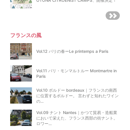
OTONA CITROËNIST CAMPS、開催決定！
フランスの風
Vol.12 パリの春ーLe printemps a Paris
Vol.11 パリ・モンマルトルー Montmartre in
Paris
Vol.10 ボルドー bordeaux｜フランスの南西
に位置するボルドー。 言わずと知れたワイン
の…
Vol.09 ナント Nantes｜かつて貿易・造船業
において栄えた、フランス西部の街ナント。
ロワー…