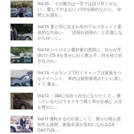
Vol.16 「その魅力は一言では語り尽くせな
い」 愛してやまない２CVを眺めながら、 仲
間とお酒を…
Vol.15 妻と同じ生まれ年のフルゴネットと運
命的な出会い。 「頑張れ頑張れ」と応援しな
がらゆっく…
Vol.14 シトロエン愛好家の恩師に、自らが手
掛けたC5 Xを見せに行く教え子。時を経て紡
ぎ出され…
Vol.13 ベルランゴで行くキャンプは家族をつ
なぐイベント。 車内は秘密基地みたいに楽し
くて 乗る…
Vol.12 「XMに似合う自分になりたくて」 乗
っているだけでキラキラ輝く幸せを感じ 人生
を豊かに…
Vol.11 運転するのが楽しくて、乗り心地も居
住性も抜群。家族全員が笑顔になれるC4
CACTUS…