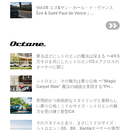
Vol.08 エズ&サン・ポール・ド・ヴァンス
Èze & Saint Paul de Vence｜…
乗るほどにシトロエンの魔法は深まる 〜4年5
万キロを共にしたシトロエンC5エアクロスの
オーナーに聞く
シトロエン、その魅力は乗り心地 〜”Magic
Carpet Ride” 魔法の絨毯を実現する”PH…
実用的かつ前衛的なスタイリングと素晴らし
い乗り心地｜ミドルサイズ・シトロエンの魅
力を受け継ぐ新型C4
そのスタイルと走り、まさにミドルサイズ・
シトロエン｜GS、BX、Xantiaオーナーが新型