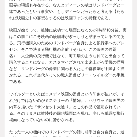
画界の噂話も存在する。なんとディーンの歳はリンドバーグと一
緒であったという事実や、もしディーンだったらと考える【たら
れば映画史】の妄想をするのは映画ファンの特権である。
映画が始まって、離陸に成功する場面になるのが1時間10分後、実
はこの前半にこそ映画の醍醐味がぎっしりと詰まっているのであ
る。飛行機購入のためのリンドバーグ自身による銀行家へのプレ
ゼン、そこで決まる飛行機の名前（それが、この映画の原題
名）、大企業の飛行機ではなく、町工場のような仲間と出会って
購入することになる、カスタマイズされて出来上がる愛機の描写
など、リンドバーグの偉業に関わる人たちの群像劇が手際よく描
かれる、これぞ当代きっての職人監督ビリー・ワイルダーの手腕
である。
ワイルダーといえばコメディ映画の監督という印象が強いが、そ
れだけではないのがミステリーの『情婦』、ハリウッド映画界の
内幕を描いた『サンセット大通り』とこの作品で証明されてい
る。そのうまさは離陸後の回想場面にも現れ、少しも単調な飛行
場面になっていないのに驚かされる。
たった一人の機内でのリンドバーグの話し相手は自分自身と、迷