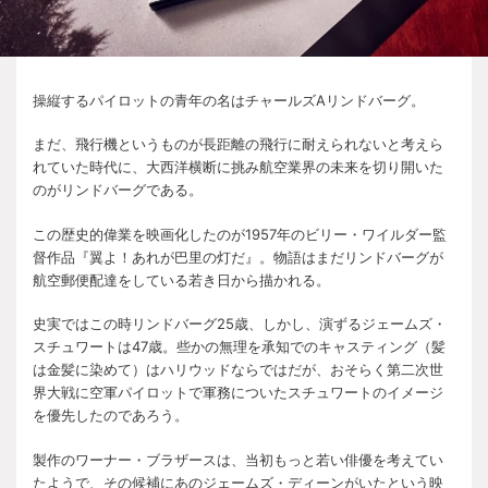
操縦するパイロットの青年の名はチャールズAリンドバーグ。
まだ、飛行機というものが長距離の飛行に耐えられないと考えら
れていた時代に、大西洋横断に挑み航空業界の未来を切り開いた
のがリンドバーグである。
この歴史的偉業を映画化したのが1957年のビリー・ワイルダー監
督作品『翼よ！あれが巴里の灯だ』。物語はまだリンドバーグが
航空郵便配達をしている若き日から描かれる。
史実ではこの時リンドバーグ25歳、しかし、演ずるジェームズ・
スチュワートは47歳。些かの無理を承知でのキャスティング（髪
は金髪に染めて）はハリウッドならではだが、おそらく第二次世
界大戦に空軍パイロットで軍務についたスチュワートのイメージ
を優先したのであろう。
製作のワーナー・ブラザースは、当初もっと若い俳優を考えてい
たようで、その候補にあのジェームズ・ディーンがいたという映