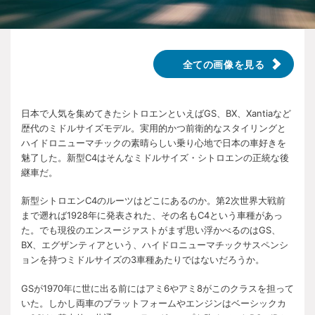
全ての画像を見る
日本で人気を集めてきたシトロエンといえばGS、BX、Xantiaなど
歴代のミドルサイズモデル。実用的かつ前衛的なスタイリングと
ハイドロニューマチックの素晴らしい乗り心地で日本の車好きを
魅了した。新型C4はそんなミドルサイズ・シトロエンの正統な後
継車だ。
新型シトロエンC4のルーツはどこにあるのか。第2次世界大戦前
まで遡れば1928年に発表された、その名もC4という車種があっ
た。でも現役のエンスージァストがまず思い浮かべるのはGS、
BX、エグザンティアという、ハイドロニューマチックサスペンシ
ョンを持つミドルサイズの3車種あたりではないだろうか。
GSが1970年に世に出る前にはアミ6やアミ8がこのクラスを担って
いた。しかし両車のプラットフォームやエンジンはベーシックカ