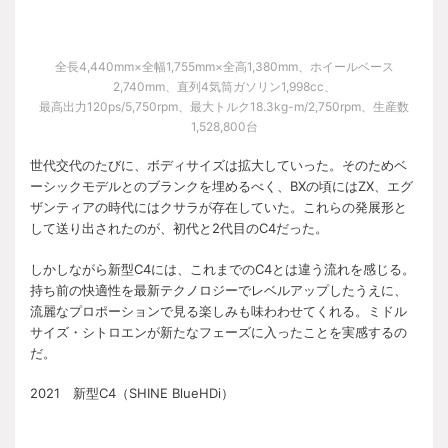
全長4,440mm×全幅1,755mm×全高1,380mm、ホイールベース
2,740mm、直列4気筒ガソリン1,998cc、
最高出力120ps/5,750rpm、最大トルク18.3kg-m/2,750rpm、生産数
1,528,800台
世代交代のたびに、ボディサイズは拡大していった。そのためベ
ーシックモデルとのブランクを埋めるべく、BXの頃にはZX、エグ
ザンティアの時代にはクサラが存在していた。これらの発展形と
して送り出されたのが、初代と2代目のC4だった。
しかしながら新型C4には、これまでのC4とは違う流れを感じる。
持ち前の快適性を最新テクノロジーでレベルアップしたうえに、
流麗なプロポーションで見る楽しみも味わわせてくれる。ミドル
サイズ・シトロエンが新たなフェーズに入ったことを実感するの
だ。
2021 新型C4（SHINE BlueHDi）