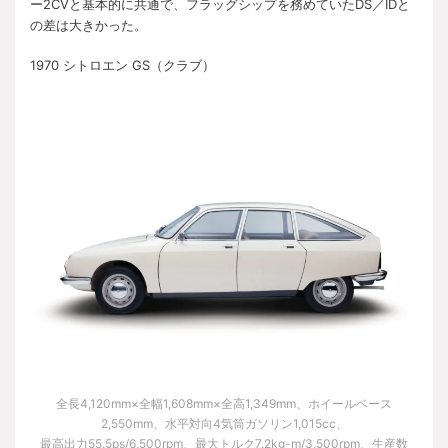
ー2CVと基本的に共通で、フラッグシップを務めていたDS／IDと
の差は大きかった。
1970 シトロエン GS（クラブ）
全長4,120mm×全幅1,608mm×全高1,349mm、ホイールベース
2,550mm、水平対向4気筒ガソリン1,015cc、
最高出力55.5ps/6,500rpm、最大トルク7.2kg-m/3,500rpm、生産数