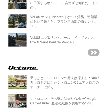
に位置するボルドー。 言わずと知れたワイン
の…
Vol.09 ナント Nantes｜かつて貿易・造船業
において栄えた、フランス西部の街ナント。
ロワー…
Vol.08 エズ&サン・ポール・ド・ヴァンス
Èze & Saint Paul de Vence｜…
乗るほどにシトロエンの魔法は深まる 〜4年5
万キロを共にしたシトロエンC5エアクロスの
オーナーに聞く
シトロエン、その魅力は乗り心地 〜”Magic
Carpet Ride” 魔法の絨毯を実現する”PH…