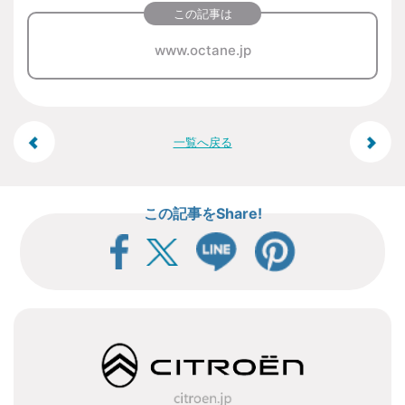
この記事は
www.octane.jp
投
一覧へ戻る
稿
この記事をShare!
ナ
ビ
ゲ
ー
シ
ョ