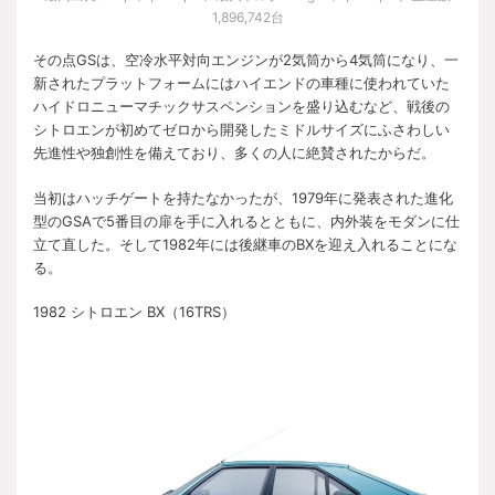
1,896,742台
その点GSは、空冷水平対向エンジンが2気筒から4気筒になり、一
新されたプラットフォームにはハイエンドの車種に使われていた
ハイドロニューマチックサスペンションを盛り込むなど、戦後の
シトロエンが初めてゼロから開発したミドルサイズにふさわしい
先進性や独創性を備えており、多くの人に絶賛されたからだ。
当初はハッチゲートを持たなかったが、1979年に発表された進化
型のGSAで5番目の扉を手に入れるとともに、内外装をモダンに仕
立て直した。そして1982年には後継車のBXを迎え入れることにな
る。
1982 シトロエン BX（16TRS）