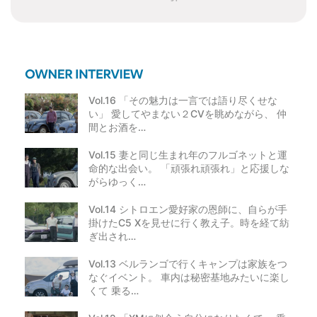
ン
Vol.16 「その魅力は一言では語り尽くせな
い」 愛してやまない２CVを眺めながら、 仲
間とお酒を…
Vol.15 妻と同じ生まれ年のフルゴネットと運
命的な出会い。 「頑張れ頑張れ」と応援しな
がらゆっく…
Vol.14 シトロエン愛好家の恩師に、自らが手
掛けたC5 Xを見せに行く教え子。時を経て紡
ぎ出され…
Vol.13 ベルランゴで行くキャンプは家族をつ
なぐイベント。 車内は秘密基地みたいに楽し
くて 乗る…