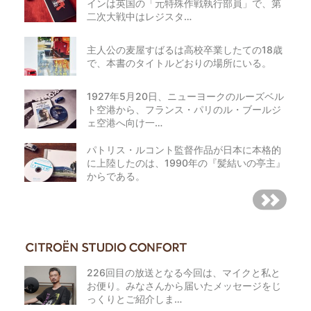
インは英国の「元特殊作戦執行部員」で、第
二次大戦中はレジスタ…
主人公の麦屋すばるは高校卒業したての18歳
で、本書のタイトルどおりの場所にいる。
1927年5月20日、ニューヨークのルーズベル
ト空港から、フランス・パリのル・ブールジ
ェ空港へ向け一…
パトリス・ルコント監督作品が日本に本格的
に上陸したのは、1990年の『髪結いの亭主』
からである。
226回目の放送となる今回は、マイクと私と
お便り。みなさんから届いたメッセージをじ
っくりとご紹介しま…