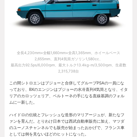
全長4,230mm×全幅1,660mm×全高1,365mm、ホイールベース
2,655mm、直列4気筒ガソリン1,580cc、
最高出力92.5ps/6,000rpm、最大トルク13.4kg-m/3,500rpm、生産数
2,315,738台
この間シトロエンはプジョーと合併してグループPSAの一員にな
っており、BXのエンジンはプジョーの水冷直列4気筒となり、イタ
リアのカロッツェリア、ベルトーネの手になる直線基調のフォル
ムに一新した。
ハイドロの伝統とフレッシュな造形のマリアージュが、新たなフ
ァンを育んだ。とりわけ日本では西武自動車販売に加え、マツダ
のユーノスチャンネルでも販売が始まったおかげで、フランス車
としては例を見ないほどのヒットになった。