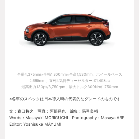
全長4,375mm×全幅1,800mm×全高1,530mm、ホイールベース
2,665mm、直列4気筒ディーゼルターボ1,498cc
最高出力130ps/3,750rpm、最大トルク300Nm/1,750rpm
※各車のスペックは日本導入時の代表的なグレードのものです
文：森口将之 写真：阿部昌也 編集：馬弓良輔
Words：Masayuki MORIGUCHI Photography：Masaya ABE
Editor: Yoshisuke MAYUMI