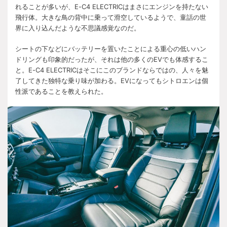
れることが多いが、E-C4 ELECTRICはまさにエンジンを持たない
飛行体。大きな鳥の背中に乗って滑空しているようで、童話の世
界に入り込んだような不思議感覚なのだ。
シートの下などにバッテリーを置いたことによる重心の低いハン
ドリングも印象的だったが、それは他の多くのEVでも体感するこ
と。E-C4 ELECTRICはそこにこのブランドならではの、人々を魅
了してきた独特な乗り味が加わる。EVになってもシトロエンは個
性派であることを教えられた。