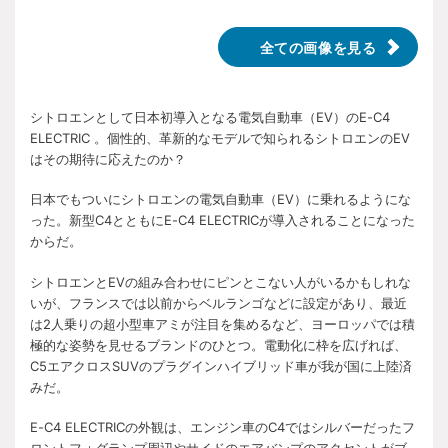
全ての画像を見る
シトロエンとして日本初導入となる電気自動車（EV）のE-C4
ELECTRIC 。個性的、革新的なモデルで知られるシトロエンのEV
はその期待に応えたのか？
日本でもついにシトロエンの電気自動車（EV）に乗れるようにな
った。新型C4とともにE-C4 ELECTRICが導入されることになった
からだ。
シトロエンとEVの組み合わせにピンとこない人がいるかもしれな
いが、フランスでは以前からベルランゴなどに設定があり、最近
は2人乗りの超小型車アミが注目を集めるなど、ヨーロッパでは積
極的な姿勢を見せるブランドのひとつ。電動化に枠を広げれば、
C5エアクロスSUVのプラグインハイブリッド車が我が国に上陸済
みだ。
E-C4 ELECTRICの外観は、エンジン車のC4ではシルバーだったフ