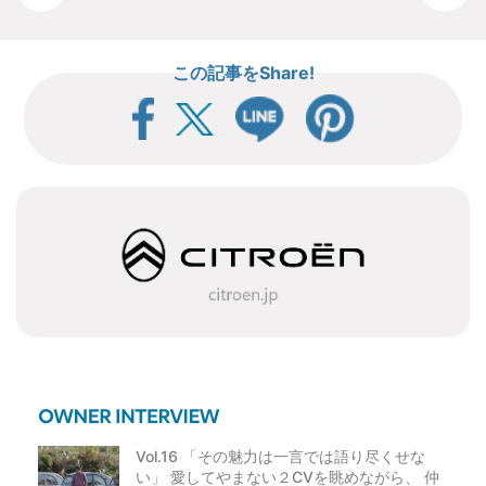
稿
この記事をShare!
ナ
ビ
ゲ
ー
シ
ョ
ン
Vol.16 「その魅力は一言では語り尽くせな
い」 愛してやまない２CVを眺めながら、 仲