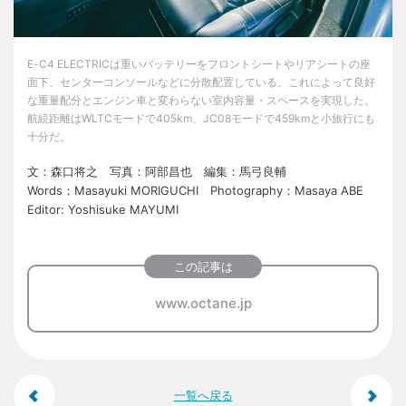
E-C4 ELECTRICは重いバッテリーをフロントシートやリアシートの座
面下、センターコンソールなどに分散配置している。これによって良好
な重量配分とエンジン車と変わらない室内容量・スペースを実現した。
航続距離はWLTCモードで405km、JC08モードで459kmと小旅行にも
十分だ。
文：森口将之 写真：阿部昌也 編集：馬弓良輔
Words：Masayuki MORIGUCHI Photography：Masaya ABE
Editor: Yoshisuke MAYUMI
この記事は
www.octane.jp
投
一覧へ戻る