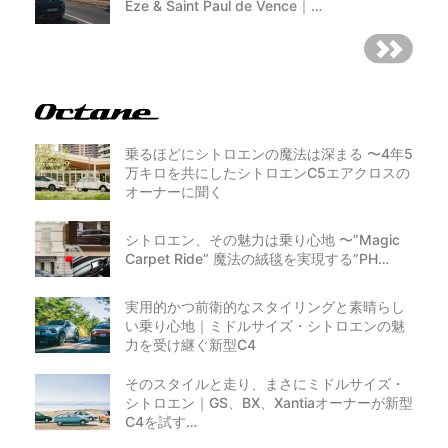
Èze & Saint Paul de Vence｜…
乗るほどにシトロエンの魔法は深まる 〜4年5
万キロを共にしたシトロエンC5エアクロスの
オーナーに聞く
シトロエン、その魅力は乗り心地 〜”Magic
Carpet Ride” 魔法の絨毯を実現する”PH…
実用的かつ前衛的なスタイリングと素晴らし
い乗り心地｜ミドルサイズ・シトロエンの魅
力を受け継ぐ新型C4
そのスタイルと走り、まさにミドルサイズ・
シトロエン｜GS、BX、Xantiaオーナーが新型
C4を試す…