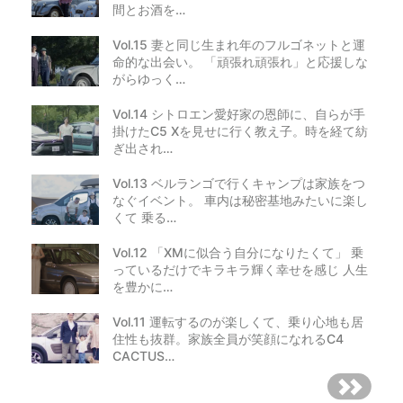
間とお酒を…
Vol.15 妻と同じ生まれ年のフルゴネットと運
命的な出会い。 「頑張れ頑張れ」と応援しな
がらゆっく…
Vol.14 シトロエン愛好家の恩師に、自らが手
掛けたC5 Xを見せに行く教え子。時を経て紡
ぎ出され…
Vol.13 ベルランゴで行くキャンプは家族をつ
なぐイベント。 車内は秘密基地みたいに楽し
くて 乗る…
Vol.12 「XMに似合う自分になりたくて」 乗
っているだけでキラキラ輝く幸せを感じ 人生
を豊かに…
Vol.11 運転するのが楽しくて、乗り心地も居
住性も抜群。家族全員が笑顔になれるC4
CACTUS…