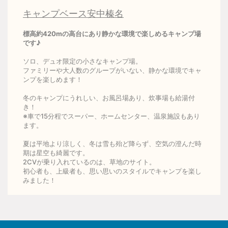
キャンプベース安中榛名
標高約420mの高台にあり静かな環境で楽しめるキャンプ場
です♪
ソロ、デュオ限定の小さなキャンプ場。
ファミリーや大人数のグループがいない、静かな環境でキャ
ンプを楽しめます！
冬のキャンプにうれしい、お風呂場あり、炊事場も給湯付
き！
※車で15分程でスーパー、ホームセンター、温泉施設もあり
ます。
夏は平地より涼しく、冬は雪も殆ど降らず、空気の澄んだ時
期は星空も綺麗です。
2CVが乗り入れているのは、草地のサイト。
初心者も、上級者も、思い思いのスタイルでキャンプを楽し
みました！