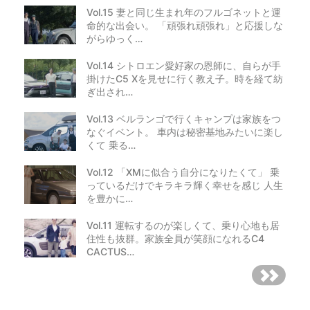
Vol.15 妻と同じ生まれ年のフルゴネットと運
命的な出会い。 「頑張れ頑張れ」と応援しな
がらゆっく…
Vol.14 シトロエン愛好家の恩師に、自らが手
掛けたC5 Xを見せに行く教え子。時を経て紡
ぎ出され…
Vol.13 ベルランゴで行くキャンプは家族をつ
なぐイベント。 車内は秘密基地みたいに楽し
くて 乗る…
Vol.12 「XMに似合う自分になりたくて」 乗
っているだけでキラキラ輝く幸せを感じ 人生
を豊かに…
Vol.11 運転するのが楽しくて、乗り心地も居
住性も抜群。家族全員が笑顔になれるC4
CACTUS…