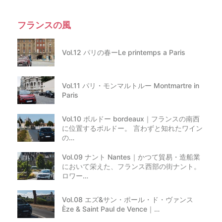
フランスの風
Vol.12 パリの春ーLe printemps a Paris
Vol.11 パリ・モンマルトルー Montmartre in
Paris
Vol.10 ボルドー bordeaux｜フランスの南西
に位置するボルドー。 言わずと知れたワイン
の…
Vol.09 ナント Nantes｜かつて貿易・造船業
において栄えた、フランス西部の街ナント。
ロワー…
Vol.08 エズ&サン・ポール・ド・ヴァンス
Èze & Saint Paul de Vence｜…