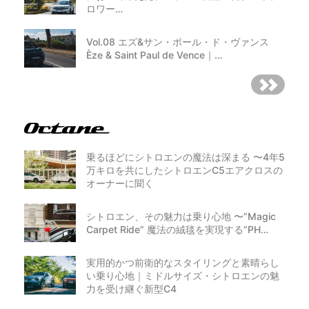
ロワー…
Vol.08 エズ&サン・ポール・ド・ヴァンス
Èze & Saint Paul de Vence｜…
乗るほどにシトロエンの魔法は深まる 〜4年5
万キロを共にしたシトロエンC5エアクロスの
オーナーに聞く
シトロエン、その魅力は乗り心地 〜”Magic
Carpet Ride” 魔法の絨毯を実現する”PH…
実用的かつ前衛的なスタイリングと素晴らし
い乗り心地｜ミドルサイズ・シトロエンの魅
力を受け継ぐ新型C4