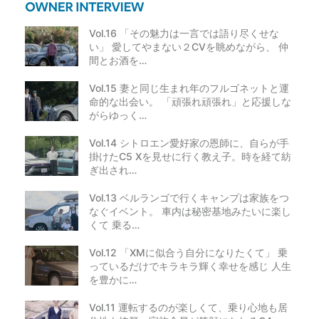
Vol.16 「その魅力は一言では語り尽くせな
い」 愛してやまない２CVを眺めながら、 仲
間とお酒を…
Vol.15 妻と同じ生まれ年のフルゴネットと運
命的な出会い。 「頑張れ頑張れ」と応援しな
がらゆっく…
Vol.14 シトロエン愛好家の恩師に、自らが手
掛けたC5 Xを見せに行く教え子。時を経て紡
ぎ出され…
Vol.13 ベルランゴで行くキャンプは家族をつ
なぐイベント。 車内は秘密基地みたいに楽し
くて 乗る…
Vol.12 「XMに似合う自分になりたくて」 乗
っているだけでキラキラ輝く幸せを感じ 人生
を豊かに…
Vol.11 運転するのが楽しくて、乗り心地も居