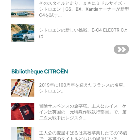
そのスタイルと走り、まさにミドルサイズ・
シトロエン｜GS、BX、Xantiaオーナーが新型
C4を試す…
シトロエンの新しい挑戦、E-C4 ELECTRICと
は
2019年に100周年を迎えたフランスの名車、
シトロエン。
冒険サスペンスの金字塔。主人公ルイス・ケ
インは英国の「元特殊作戦執行部員」で、第
二次大戦中はレジスタ…
主人公の麦屋すばるは高校卒業したての18歳
で、本書のタイトルどおりの場所にいる。