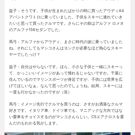
益子：そうです。子供が生まれたばかりの時に買ったアウディ
A4
アバントクワトロに乗っていました。子供をスキーに連れていき
たいと思って買ったクルマです。さらにその前はアルファ ロメオ
のアルファ
156
セダンでした。
馬弓：アルファからアウディ、まさに時代の波に乗っていました
ね。それにしてもマシコさんはヨンクが必要なほど熱心なスキー
ヤーでしたっけ？
益子：自分はやらないです。ほら、小さな子供と一緒にスキーっ
て、かっこいいイメージがあって憧れるじゃないですか。千葉に
住んでいるのでマリンスポーツが身近ですが、子供には世界を広
げてほしいなぁ、なんて思ったのでしょうね。結局、スキーには
一度も行かなかったのですが（笑）
馬弓：イメージ先行でクルマを買うのは、さすがお洒落なクルマ
好きです。イタリア車、ドイツ車でも、マニアックな方向ではな
い愛車をチョイスするのがマシコさんらしい。
C5
エアクロスを選
んだのもわかる気がします。