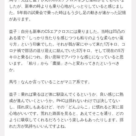
したが、新車の時よりも乗り心地がしっとりしていると感じまし
た。
5
年前の試乗会で乗った時はもう少し足の動きが速かった記憶
があります。
益子：自分も新車の
C5
エアクロスには乗りました。当時は凹凸の
ある道で「しっかり当たりを感じつつも粘りのような柔らかい返
り方」という印象でした。それが我が家にやって来た
1
万キロ、コ
ロナ禍で部活の送り迎えに励んでいた
3
万キロ、そして現在の
5
万
キロと乗るにつれ、良い意味でアバウトな感じになっていると思
います。「粘り」から「鷹揚」さへと変わってきたというべき
か。
馬弓：なんか言っていることがマニア系です。
益子：乗れば乗るほど体に馴染んでくるというか、良い感じに熟
成が進んでいくというか。
PHC
は揺れないわけでは決してない
し、揺れ戻しもあるけど、その「どんぶらこ」に慣れると実に居
心地がいいです。荒れた路面を見ると、あえてそこを通り、どの
ように吸収してくれるだろうという楽しみもあったりします。揺
れた方が気持ちいいんですよね。