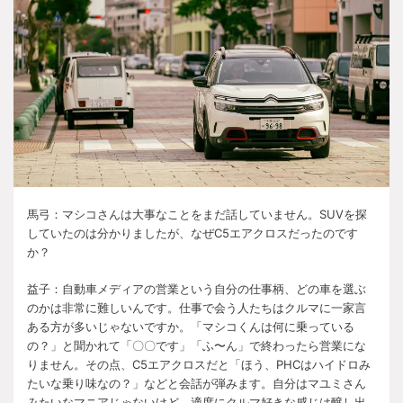
馬弓：マシコさんは大事なことをまだ話していません。
SUV
を探
していたのは分かりましたが、なぜ
C5
エアクロスだったのです
か？
益子：自動車メディアの営業という自分の仕事柄、どの車を選ぶ
のかは非常に難しいんです。仕事で会う人たちはクルマに一家言
ある方が多いじゃないですか。「マシコくんは何に乗っている
の？」と聞かれて「〇〇です」「ふ〜ん」で終わったら営業にな
りません。その点、
C5
エアクロスだと「ほう、
PHC
はハイドロみ
たいな乗り味なの？」などと会話が弾みます。自分はマユミさん
みたいなマニアじゃないけど、適度にクルマ好きな感じは醸し出