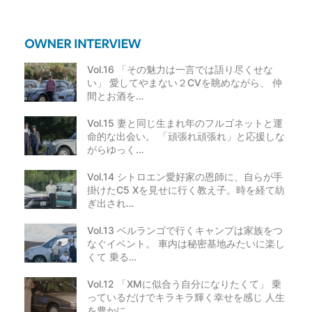
Vol.16 「その魅力は一言では語り尽くせな
い」 愛してやまない２CVを眺めながら、 仲
間とお酒を…
Vol.15 妻と同じ生まれ年のフルゴネットと運
命的な出会い。 「頑張れ頑張れ」と応援しな
がらゆっく…
Vol.14 シトロエン愛好家の恩師に、自らが手
掛けたC5 Xを見せに行く教え子。時を経て紡
ぎ出され…
Vol.13 ベルランゴで行くキャンプは家族をつ
なぐイベント。 車内は秘密基地みたいに楽し
くて 乗る…
Vol.12 「XMに似合う自分になりたくて」 乗
っているだけでキラキラ輝く幸せを感じ 人生
を豊かに…