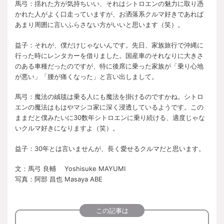
馬弓：揺れた方が気持ちいい、それはシトロエンの魅力に取り憑
かれた人がよく口走っていますが、お洒落系クルマ好きであれば
あまり周囲に言いふらさない方がいいと思います（笑）。
益子：それが、僕だけじゃないんです。先日、家族旅行で沖縄に
行った時にレンタカーを借りました。国産車のそれなりに大きさ
のある車種だったのですが、特に後席に乗った家族が「乗り心地
が悪い」「腰が痛くなった」と言い出しまして。
馬弓：魔法の絨毯は乗る人にも魔法を掛けるのですかね。シトロ
エンの魔法はもはやマシコ家に深く浸透しているようです。この
ままだと僕みたいに
30
数年シトロエンに乗り続ける、適度じゃな
いクルマ好きになりますよ（笑）。
益子：
30
年とは言いませんが、長く愛せるクルマだと思います。
文：馬弓 良輔
Yoshisuke MAYUMI
写真：阿部 昌也
Masaya ABE
この記事は