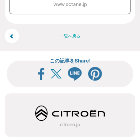
www.octane.jp
投
一覧へ戻る
稿
この記事をShare!
ナ
ビ
ゲ
ー
シ
ョ
ン