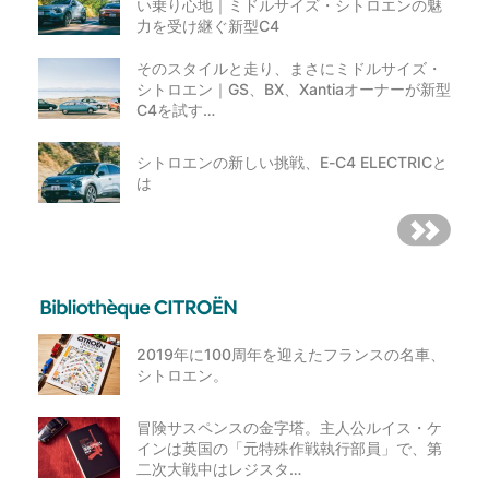
い乗り心地｜ミドルサイズ・シトロエンの魅
力を受け継ぐ新型C4
そのスタイルと走り、まさにミドルサイズ・
シトロエン｜GS、BX、Xantiaオーナーが新型
C4を試す…
シトロエンの新しい挑戦、E-C4 ELECTRICと
は
2019年に100周年を迎えたフランスの名車、
シトロエン。
冒険サスペンスの金字塔。主人公ルイス・ケ
インは英国の「元特殊作戦執行部員」で、第
二次大戦中はレジスタ…