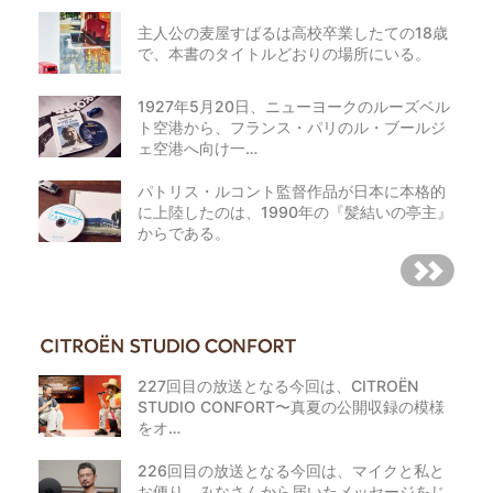
主人公の麦屋すばるは高校卒業したての18歳
で、本書のタイトルどおりの場所にいる。
1927年5月20日、ニューヨークのルーズベル
ト空港から、フランス・パリのル・ブールジ
ェ空港へ向け一…
パトリス・ルコント監督作品が日本に本格的
に上陸したのは、1990年の『髪結いの亭主』
からである。
227回目の放送となる今回は、CITROËN
STUDIO CONFORT〜真夏の公開収録の模様
をオ…
226回目の放送となる今回は、マイクと私と
お便り。みなさんから届いたメッセージをじ