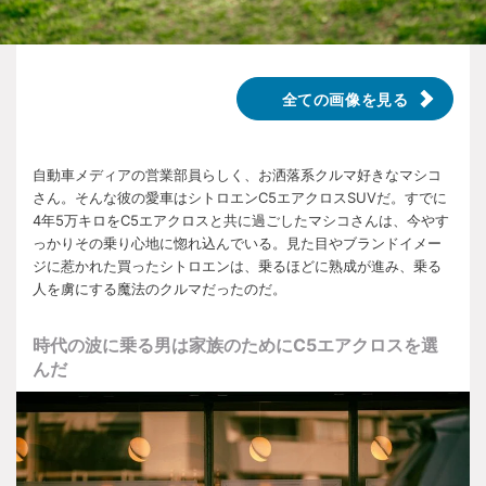
全ての画像を見る
自動車メディアの営業部員らしく、お洒落系クルマ好きなマシコ
さん。そんな彼の愛車はシトロエン
C5
エアクロスSUVだ。すでに
4
年
5
万キロを
C5
エアクロスと共に過ごしたマシコさんは、今やす
っかりその乗り心地に惚れ込んでいる。見た目やブランドイメー
ジに惹かれた買ったシトロエンは、乗るほどに熟成が進み、乗る
人を虜にする魔法のクルマだったのだ。
時代の波に乗る男は家族のために
C5
エアクロスを選
んだ