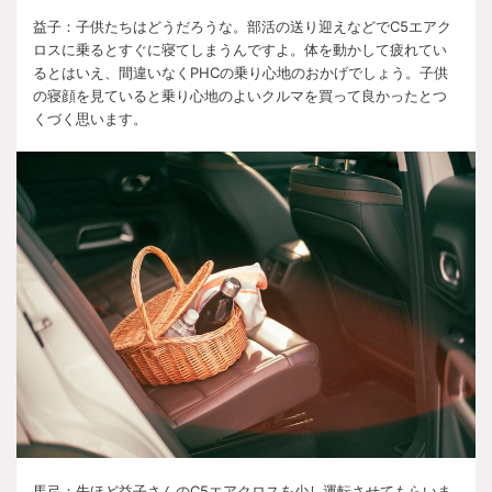
益子：子供たちはどうだろうな。部活の送り迎えなどで
C5
エアク
ロスに乗るとすぐに寝てしまうんですよ。体を動かして疲れてい
るとはいえ、間違いなく
PHC
の乗り心地のおかげでしょう。子供
の寝顔を見ていると乗り心地のよいクルマを買って良かったとつ
くづく思います。
馬弓：先ほど益子さんの
C5
エアクロスを少し運転させてもらいま