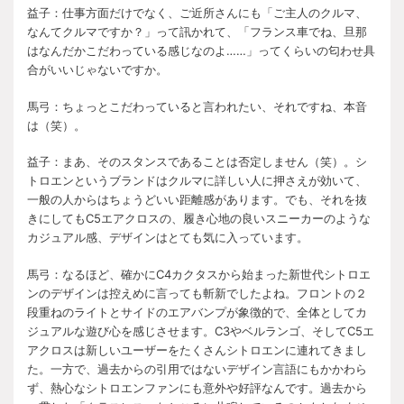
益子：仕事方面だけでなく、ご近所さんにも「ご主人のクルマ、
なんてクルマですか？」って訊かれて、「フランス車でね、旦那
はなんだかこだわっている感じなのよ……」ってくらいの匂わせ具
合がいいじゃないですか。
馬弓：ちょっとこだわっていると言われたい、それですね、本音
は（笑）。
益子：まあ、そのスタンスであることは否定しません（笑）。シ
トロエンというブランドはクルマに詳しい人に押さえが効いて、
一般の人からはちょうどいい距離感があります。でも、それを抜
きにしても
C5
エアクロスの、履き心地の良いスニーカーのような
カジュアル感、デザインはとても気に入っています。
馬弓：なるほど、確かに
C4
カクタスから始まった新世代シトロエ
ンのデザインは控えめに言っても斬新でしたよね。フロントの２
段重ねのライトとサイドのエアバンプが象徴的で、全体としてカ
ジュアルな遊び心を感じさせます。
C3
やベルランゴ、そして
C5
エ
アクロスは新しいユーザーをたくさんシトロエンに連れてきまし
た。一方で、過去からの引用ではないデザイン言語にもかかわら
ず、熱心なシトロエンファンにも意外や好評なんです。過去から