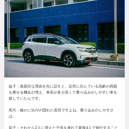
益子：真面目な理由を先に話すと、近所に住んでいる高齢の両親
を乗せる機会が増え、車高が多少高くて乗り込みがしやすい車を
探していたんです。
馬弓：確かに
SUV
の隠れた長所ですよね、乗り込みのしやすさ
は。
益子：それから
2
人に増えた子供を連れて家族
4
人で旅行すること