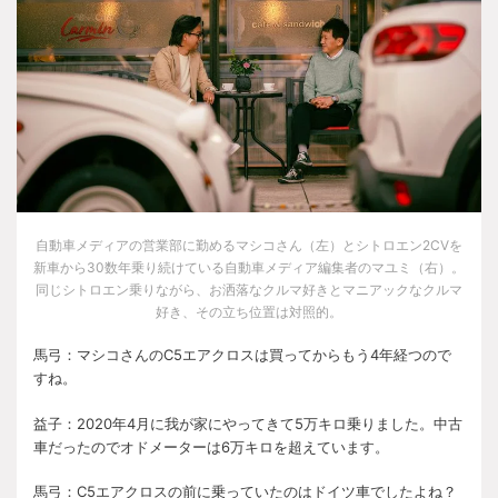
自動車メディアの営業部に勤めるマシコさん（左）とシトロエン
2CV
を
新車から
30
数年乗り続けている自動車メディア編集者のマユミ（右）。
同じシトロエン乗りながら、お洒落なクルマ好きとマニアックなクルマ
好き、その立ち位置は対照的。
馬弓：マシコさんの
C5
エアクロスは買ってからもう
4
年経つので
すね。
益子：
2020
年
4
月に我が家にやってきて
5
万キロ乗りました。中古
車だったのでオドメーターは
6
万キロを超えています。
馬弓：
C5
エアクロスの前に乗っていたのはドイツ車でしたよね？