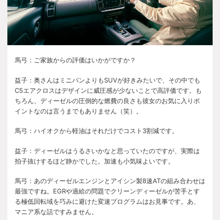
馬弓：ご家族からの評価はいかがですか？
益子：奥さんはミニバンよりも
SUV
が好きみたいで、その中でも
C5
エアクロスはデザインに威圧感が少ないことで高評価です。も
ちろん、ディーゼルの圧倒的な燃費の良さも彼女のお気に入りポ
イントなのは言うまでもありません（笑）。
馬弓：ハイオクから軽油はそれだけでコスト
3
割減です。
益子：ディーゼルはうるさいかなと思っていたのですが、実際は
拍子抜けするほど静かでした。加速も小気味よいです。
馬弓：あのディーゼルエンジンとアイシン製
8
速
AT
の組み合わせは
最強ですね。
EGR
や過給の問題でクリーンディーゼルが苦手とす
る極低回転域を巧みに避けた変速プログラムはお見事です。あ、
マニア系な話ですみません。