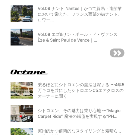
Vol.09 ナント Nantes｜かつて貿易・造船業
において栄えた、フランス西部の街ナント。
ロワー…
Vol.08 エズ&サン・ポール・ド・ヴァンス
Èze & Saint Paul de Vence｜…
乗るほどにシトロエンの魔法は深まる 〜4年5
万キロを共にしたシトロエンC5エアクロスの
オーナーに聞く
シトロエン、その魅力は乗り心地 〜”Magic
Carpet Ride” 魔法の絨毯を実現する”PH…
実用的かつ前衛的なスタイリングと素晴らし