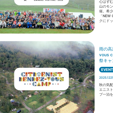
心はずむ
山のモンデ
催。希
「NEW
クにド
雨の高原
vou
祭キャ
EVENT
2025.122
秋の気配に
エニスト
プ一泊