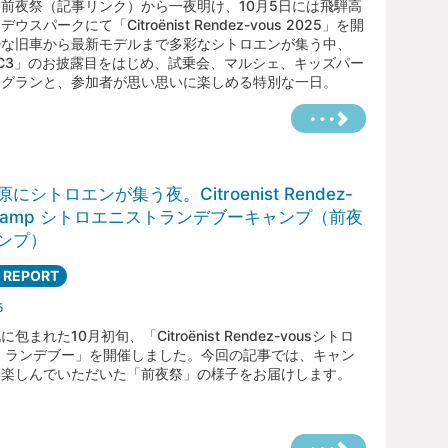
前夜祭（記事リンク）から一夜明け、10月5日には飛騨高
ウスパークにて「Citroënist Rendez-vous 2025」を開
少な旧車から最新モデルまで多彩なシトロエンが集う中、
 C3」のお披露目をはじめ、試乗会、マルシェ、キッズパー
ッグランと、参加者が思い思いに楽しめる特別な一日。
にシトロエンが集う夜。Citroenist Rendez-
s camp シトロエニストランデブーキャンプ（前夜
ンプ）
 REPORT
5
包まれた10月初旬、「Citroënist Rendez-vousシトロ
 ランデブー」を開催しました。今回の記事では、キャン
を楽しんでいただいた「前夜祭」の様子をお届けします。