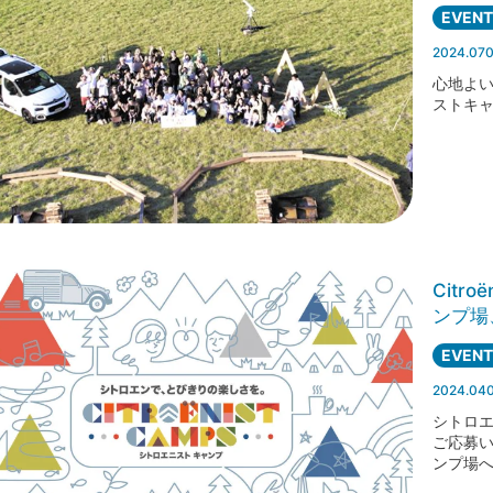
EVENT
2024.07
心地よ
ストキャ
Citr
ンプ場
EVENT
2024.04
シトロ
ご応募
ンプ場