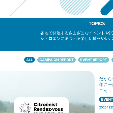
各地で開催するさまざまなイベントや試
シトロエンにまつわる楽しい情報やレポ
ALL
CAMPAIGN REPORT
EVENT REPORT
だから
年に一
こそ
EVENT
2025.122