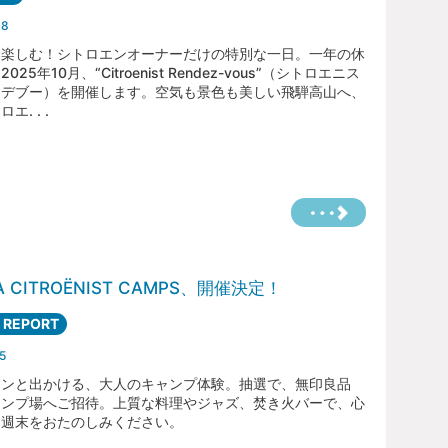
08
ん楽しむ！シトロエンオーナーだけの特別な一日。一年の休
025年10月、“Citroenist Rendez-vous”（シトロエニス
ンデブー）を開催します。空気も景色も美しい飛騨高山へ、
エ. . .
A CITROËNIST CAMPS、開催決定！
 REPORT
5
エンと出かける、大人のキャンプ体験。抽選で、無印良品
ャンプ場へご招待。上質な料理やジャズ、焚き火バーで、心
る週末をおたのしみください。