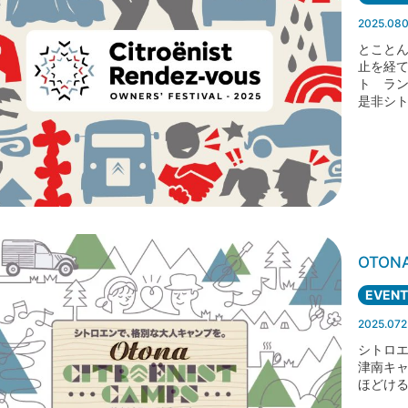
2025.08
とこと
止を経て2
ト ラ
是非シトロ
OTON
EVENT
2025.072
シトロ
津南キ
ほどけ