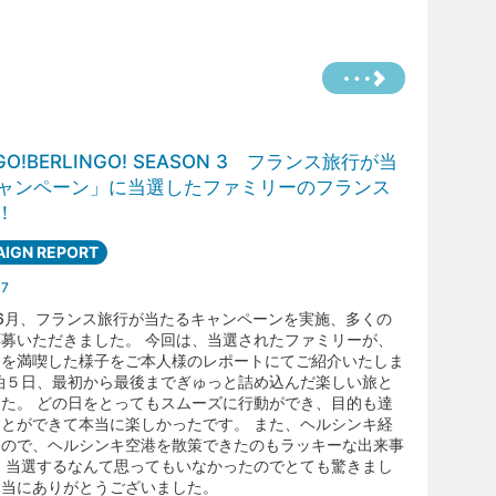
GO!BERLINGO! SEASON 3 フランス旅行が当
ャンペーン」に当選したファミリーのフランス
！
IGN REPORT
07
年6月、フランス旅行が当たるキャンペーンを実施、多くの
募いただきました。 今回は、当選されたファミリーが、
スを満喫した様子をご本人様のレポートにてご紹介いたしま
泊５日、最初から最後までぎゅっと詰め込んだ楽しい旅と
た。 どの日をとってもスムーズに行動ができ、目的も達
とができて本当に楽しかったです。 また、ヘルシンキ経
たので、ヘルシンキ空港を散策できたのもラッキーな出来事
 当選するなんて思ってもいなかったのでとても驚きまし
本当にありがとうございました。