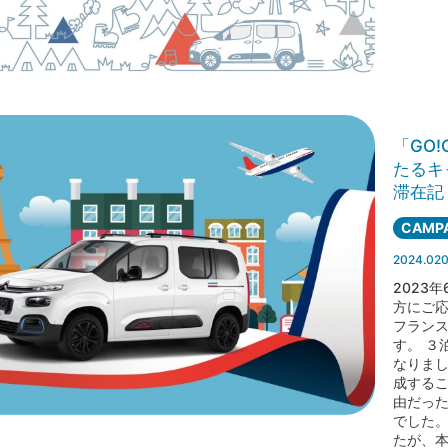
「GO!
たるキ
滞在記
CAMPA
2024.02
2023
方にご応
フラン
す。 ３
なりまし
成するこ
由だっ
でした。
たが、