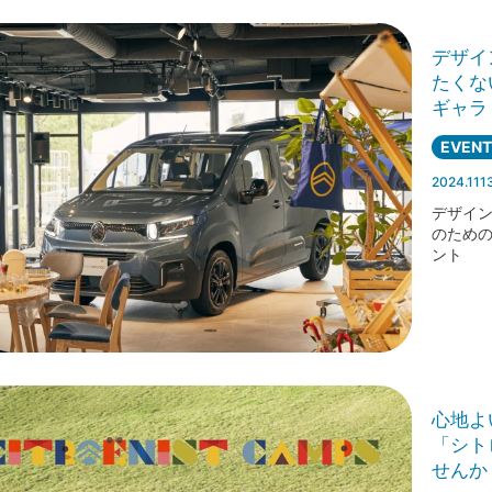
デザイ
たくな
ギャラ
EVENT
2024.111
デザイン
のための
ント
心地よ
「シト
せんか