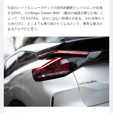
伝説のハイドロニューマチックの現代的解釈とシトロエンが自負
する
PHC
。その
Magic Carpet Ride”
（魔法の絨毯の乗り心地）に
よって、
C5 X
も
C4
も、ほかにはない快適さがある。それを味わう
ためだけに、どこまでも乗り続けたくなるという、稀有な魅力の
あるクルマだと思う。