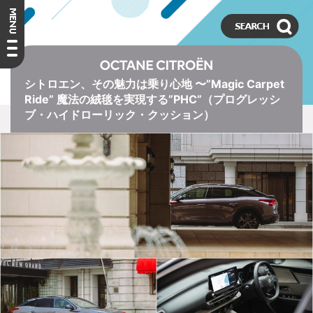
シトロエン、その魅力は乗り心地 〜”Magic Carpet
Ride” 魔法の絨毯を実現する”PHC”（プログレッシ
ブ・ハイドローリック・クッション）