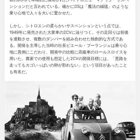
ンションだと言われている。確かに
DS
は「魔法の絨毯」のような
乗り心地で人々を大いに驚かせた。
しかし、シトロエンの柔らかいサスペンションという点では、
1949
年に発売された大衆車の
2CV
に辿りつく。その足回りは前後
を連動させ、複数のダンパーを組み合わせた独創的な方式であ
る。開発を主導した当時の社長ピエール・ブーランジェは乗り心
地に異例にこだわり、開発中の比較に高級車のロールスロイスを
用いた。農家での使用も想定した
2CV
の開発目標には、「悪路を
走ってもカゴいっぱいの卵が割れない」という項目があったこと
も有名だ。