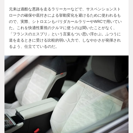
元来は過酷な悪路を走るラリーカーなどで、サスペンションスト
ロークの確保や底付きによる挙動変化を避けるために使われるも
ので、実際、シトロエンもパリダカールラリーや
WRC
で用いてい
た。これを快適性重視のクルマに使うのは聞いたことがなく、
「フランスのエスプリ」という言葉もつい思い浮かぶ。ふつうに
道を走るときに受ける比較的弱い入力で、しなやかさが発揮され
るよう、仕立てているのだ。