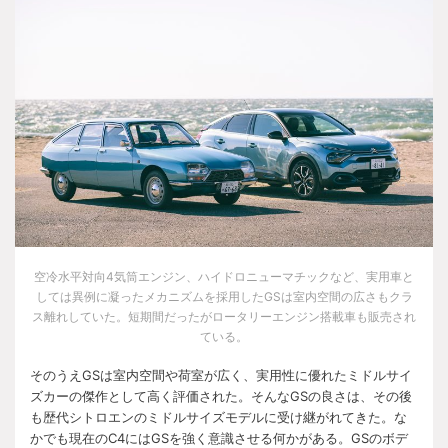
空冷水平対向
4
気筒エンジン、ハイドロニューマチックなど、実用車と
しては異例に凝ったメカニズムを採用した
GS
は室内空間の広さもクラ
ス離れしていた。短期間だったがロータリーエンジン搭載車も販売され
ている。
そのうえ
GS
は室内空間や荷室が広く、実用性に優れたミドルサイ
ズカーの傑作として高く評価された。そんな
GS
の良さは、その後
も歴代シトロエンのミドルサイズモデルに受け継がれてきた。な
かでも現在の
C4
には
GS
を強く意識させる何かがある。
GS
のボデ