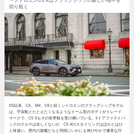
〜シトロエン
C5 X
はフラッグシップの新しい地平を
切り拓く
DS
以来、
CX
、
XM
、
C6
と続くシトロエンのフラッグシップモデル
は、宇宙船とたとえたくなるようなドーム型のボディがトレード
マークで、
C5 X
もその世界観を受け継いでいる。
5
ドアファストバ
ックのクルマは珍しくないが、
C5 X
のスタイリングはほかとはひ
と味違い、歴代の旗艦たちと同様にいかにも伸びやかで優美な佇