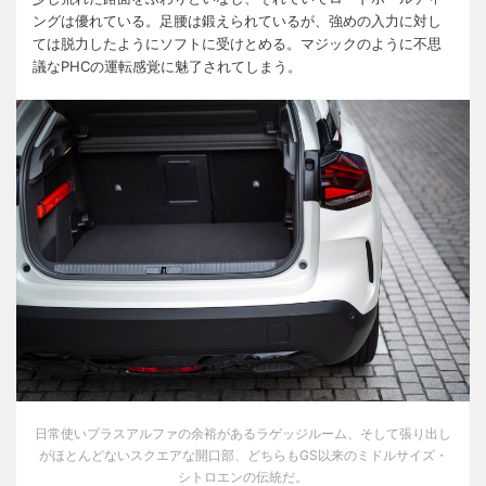
ングは優れている。足腰は鍛えられているが、強めの入力に対し
ては脱力したようにソフトに受けとめる。マジックのように不思
議な
PHC
の運転感覚に魅了されてしまう。
日常使いプラスアルファの余裕があるラゲッジルーム、そして張り出し
がほとんどないスクエアな開口部、どちらも
GS
以来のミドルサイズ・
シトロエンの伝統だ。