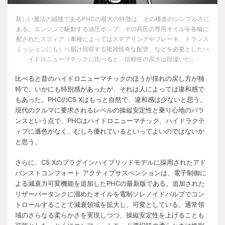
新しい魔法の絨毯である
PHC
の最大の特徴は、その構造のシンプルさに
ある。エンジンで駆動する油圧ポンプ、その高圧の専用オイルを各輪に
配されたスフィア（車種によってはステアリングやブレーキ、トランス
ミッションにも）へ届け回収する複雑怪奇な配管、などを必要としたハ
イドロニューマチックに比べると、信頼性の高さは段違いだ。
比べると昔のハイドロニューマチックのほうが揺れの戻し方が独
特で、いかにも特別感があったが、それは人によっては違和感で
もあった。
PHC
の
C5 X
はもっと自然で、違和感は少ないと思う。
現代のクルマに要求されるレベルの操縦安定性と乗り心地のバラ
ンスという点で、
PHC
はハイドロニューマチック、ハイドラクテ
ィブに遜色がなく、むしろ優れているといってよいのではないか
と思う。
さらに、
C5 X
のプラグインハイブリッドモデルに採用されたアド
バンストコンフォート アクティブサスペンションは、電子制御に
よる減衰力可変機能を追加した
PHC
の最新版である。追加された
リザーバータンクに溜めたオイルを電制ソレノイドバルブでコン
トロールすることで減衰領域を拡大し、可変としている。通常領
域のさらなる柔らかさを実現しつつ、操縦安定性を上げることも