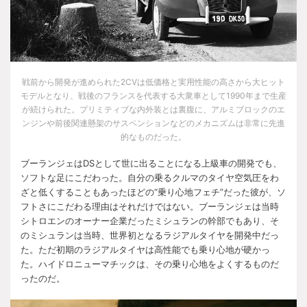
戦前から開発が進められた
2CV
は低価格と実用性能の高さから大ヒット
モデルとなり、戦後のフランスを代表する大衆車として
1990
年まで生産
が続けられた。プリミティブな内外装とは裏腹に、アルミブロックのエ
ンジンや前後関連懸架のサスペンションなどのメカニズムは非常に先進
的なものだった。
ブーランジェは
DS
として世に出ることになる上級車の開発でも、
ソフトな足にこだわった。自分の乗るクルマのタイヤ空気圧をわ
ざと低くすることもあったほどの
“
乗り心地フェチ
”
だった彼が、ソ
フトさにこだわる理由はそれだけではない。ブーランジェは当時
シトロエンのオーナー企業だったミシュランの幹部でもあり、そ
のミシュランは当時、世界初となるラジアルタイヤを開発中だっ
た。ただ初期のラジアルタイヤは高性能でも乗り心地が硬かっ
た。ハイドロニューマチックは、その乗り心地をよくするものだ
ったのだ。