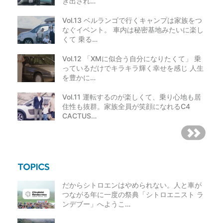
ぎ出され…
Vol.13 ベルランゴで行くキャンプは家族をつ
なぐイベント。 車内は秘密基地みたいに楽し
くて 乗る…
Vol.12 「XMに似合う自分になりたくて」 乗
っているだけでキラキラ輝く幸せを感じ 人生
を豊かに…
Vol.11 運転するのが楽しくて、乗り心地も居
住性も抜群。家族全員が笑顔になれるC4
CACTUS…
だからシトロエンはやめられない。人と車が
つながる年に一度の祭典「シトロエニスト ラ
ンデブー」へようこ…