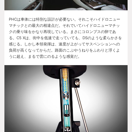
PHC
は車体には特別な設計が必要ない。それこそハイドロニュー
マチックとの最大の相違点だ。それでいてハイドロニューマチッ
クの乗り味をかなり再現している。まさにコロンブスの卵であ
る。
C5 X
は、街中を低速で走っていても、
DS
のような柔らかさを
感じる。しかし本領発揮は、速度が上がってサスペンションへの
負荷が高くなってからだ。路面のこぶやうねりをふわりと浮くよ
うに超え、まるで雲にのるような感覚だ。