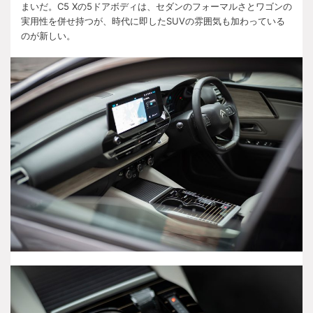
まいだ。
C5 X
の
5
ドアボディは、セダンのフォーマルさとワゴンの
実用性を併せ持つが、時代に即した
SUV
の雰囲気も加わっている
のが新しい。