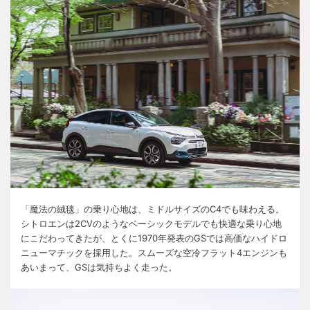
「魔法の絨毯」の乗り心地は、ミドルサイズの
C4
でも味わえる。
シトロエンは
2CV
のようなベーシックモデルでも快適な乗り心地
にこだわってきたが、とくに
1970
年発表の
GS
では高価なハイドロ
ニューマチックを採用した。スムーズな空冷フラット
4
エンジンも
あいまって、
GS
は気持ちよく走った。