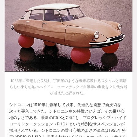
1955
年に登場した
DS
は、宇宙船のような未来感溢れるスタイルと素晴
らしい乗り心地のハイドロニューマチックで自動車の進化を２世代分飛
び越えたと評された。
シトロエンは
1919
年に創業して以来、先進的な発想で新技術を
次々と導入してきた。シトロエン車の特徴といえば、その乗り心
地のよさである。最新の
C5 X
と
C4
にも、プログレッシブ・ハイド
ローリック・クッション（
PHC
）という特別なサスペンションが
採用されている。シトロエンの乗り心地のよさの源流は
1955
年発
表の
DS19
で本格的に採用されたハイドロニューマチック・サスペ