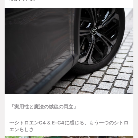
「実用性と魔法の絨毯の両立」
〜シトロエン
C4 & E-C4
に感じる、もう一つのシトロ
エンらしさ