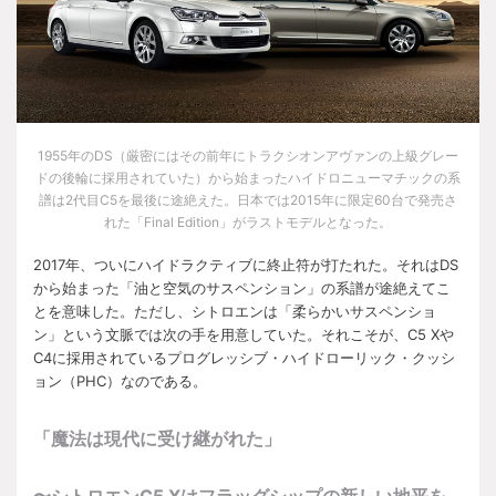
1955
年の
DS
（厳密にはその前年にトラクシオンアヴァンの上級グレー
ドの後輪に採用されていた）から始まったハイドロニューマチックの系
譜は
2
代目
C5
を最後に途絶えた。日本では
2015
年に限定
60
台で発売さ
れた「
Final Edition
」がラストモデルとなった。
2017
年、ついにハイドラクティブに終止符が打たれた。それは
DS
から始まった「油と空気のサスペンション」の系譜が途絶えてこ
とを意味した。ただし、シトロエンは「柔らかいサスペンショ
ン」という文脈では次の手を用意していた。それこそが、
C5 X
や
C4
に採用されているプログレッシブ・ハイドローリック・クッシ
ョン（
PHC
）なのである。
「魔法は現代に受け継がれた」