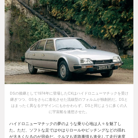
DS
の後継として
1974
年に登場した
CX
はハイドロニューマチックを受け
継ぎつつ、
GS
をさらに進化させた流線型のフォルムが独創的だ。
DS
と
はまったく異なるデザインにもかかわらず、
DS
と同じように多くの人
に宇宙船を連想させた。
ハイドロニューマチックの夢のような乗り心地は人々を魅了し
た。ただ、ソフトな足ではやはりロールやピッチングなどの揺れ
が大きくなるのが宿命だ。クルマも道路事情も進化して走行速度