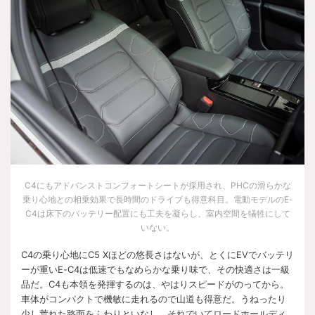
C4にもアドバンストコンフォートシートが採用され、
PHC
の滑らかな
乗り心地との相乗効果で長時間のドライブも得意科目。電動モデルの
E-
C4
は床下のバッテリー配置にも工夫を凝らし、室内空間を犠牲にして
いない。
C4
の乗り心地に
C5 X
ほどの悠長さはないが、とくに
EV
でバッテリ
ーが重い
E-C4
は低速でもなめらかな乗り味で、その快適さは一級
品だ。
C4
も本領を発揮するのは、やはりスピードがのってから。
車体がコンパクトで機敏に走れるので山道も得意だ。うねったり
少し荒れた路面をふわりといなし、それでいてロードホールディ