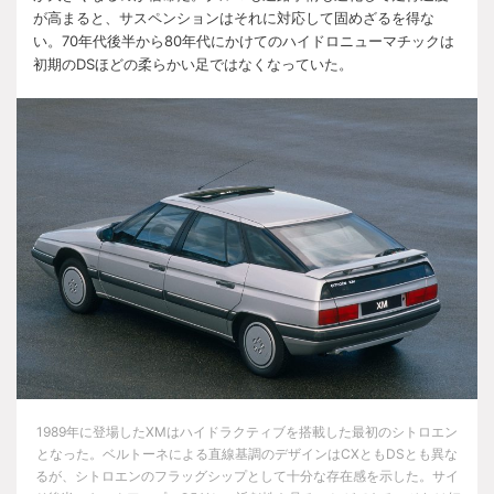
が高まると、サスペンションはそれに対応して固めざるを得な
い。
70
年代後半から
80
年代にかけてのハイドロニューマチックは
初期の
DS
ほどの柔らかい足ではなくなっていた。
1989
年に登場した
XM
はハイドラクティブを搭載した最初のシトロエン
となった。ベルトーネによる直線基調のデザインは
CX
とも
DS
とも異な
るが、シトロエンのフラッグシップとして十分な存在感を示した。サイ