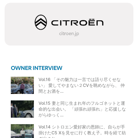
ー
シ
ョ
ン
Vol.16 「その魅力は一言では語り尽くせな
い」 愛してやまない２CVを眺めながら、 仲
間とお酒を…
Vol.15 妻と同じ生まれ年のフルゴネットと運
命的な出会い。 「頑張れ頑張れ」と応援しな
がらゆっく…
Vol.14 シトロエン愛好家の恩師に、自らが手
掛けたC5 Xを見せに行く教え子。時を経て紡