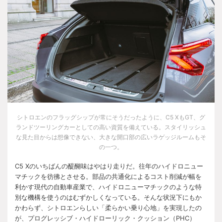
シトロエンのフラッグシップが常にそうだったように、
C5 X
も
GT
、グ
ランドツーリングカーとしての高い資質を備えている。スタイリッシュ
な見た目からは想像できない、大きな開口部の広いラゲッジルームもそ
の一つ。
C5 X
のいちばんの醍醐味はやはり走りだ。往年のハイドロニュー
マチックを彷彿とさせる。部品の共通化によるコスト削減が幅を
利かす現代の自動車産業で、ハイドロニューマチックのような特
別な機構を使うのはむずかしくなっている。そんな状況下にもか
かわらず、シトロエンらしい「柔らかい乗り心地」を実現したの
が、プログレッシブ・ハイドローリック・クッション（
PHC
）