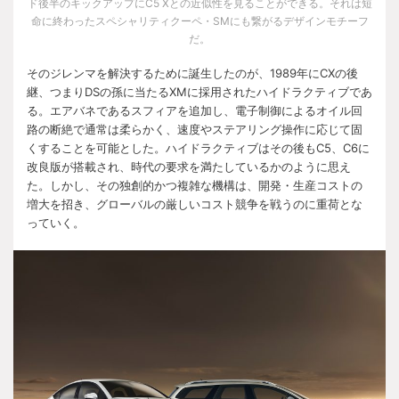
ド後半のキックアップに
C5 X
との近似性を見ることができる。それは短
命に終わったスペシャリティクーペ・
SM
にも繋がるデザインモチーフ
だ。
そのジレンマを解決するために誕生したのが、
1989
年に
CX
の後
継、つまり
DS
の孫に当たる
XM
に採用されたハイドラクティブであ
る。エアバネであるスフィアを追加し、電子制御によるオイル回
路の断絶で通常は柔らかく、速度やステアリング操作に応じて固
くすることを可能とした。ハイドラクティブはその後も
C5
、
C6
に
改良版が搭載され、時代の要求を満たしているかのように思え
た。しかし、その独創的かつ複雑な機構は、開発・生産コストの
増大を招き、グローバルの厳しいコスト競争を戦うのに重荷とな
っていく。