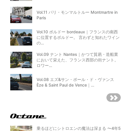
Vol.11 パリ・モンマルトルー Montmartre in
Paris
Vol.10 ボルドー bordeaux｜フランスの南西
に位置するボルドー。 言わずと知れたワイン
の…
Vol.09 ナント Nantes｜かつて貿易・造船業
において栄えた、フランス西部の街ナント。
ロワー…
Vol.08 エズ&サン・ポール・ド・ヴァンス
Èze & Saint Paul de Vence｜…
乗るほどにシトロエンの魔法は深まる 〜4年5