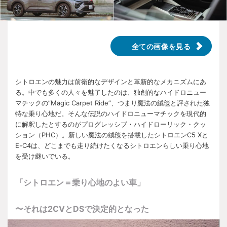
全ての画像を見る
シトロエンの魅力は前衛的なデザインと革新的なメカニズムにあ
る。中でも多くの人々を魅了したのは、独創的なハイドロニュー
マチックの”
Magic Carpet Ride”
、つまり魔法の絨毯と評された独
特な乗り心地だ。そんな伝説のハイドロニューマチックを現代的
に解釈したとするのがプログレッシブ・ハイドローリック・クッ
ション（
PHC
）。新しい魔法の絨毯を搭載したシトロエン
C5 X
と
E-C4
は、どこまでも走り続けたくなるシトロエンらしい乗り心地
を受け継いでいる。
「シトロエン＝乗り心地のよい車」
〜それは
2CV
と
DS
で決定的となった