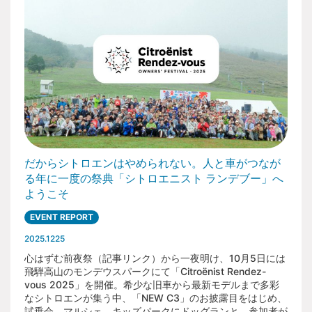
だからシトロエンはやめられない。人と車がつなが
る年に一度の祭典「シトロエニスト ランデブー」へ
ようこそ
EVENT REPORT
2025.1225
心はずむ前夜祭（記事リンク）から一夜明け、10月5日には
飛騨高山のモンデウスパークにて「Citroënist Rendez-
vous 2025」を開催。希少な旧車から最新モデルまで多彩
なシトロエンが集う中、「NEW C3」のお披露目をはじめ、
試乗会、マルシェ、キッズパークにドッグランと、参加者が