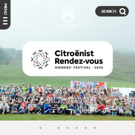
雨の高原にシトロエンが集う夜。
だからシトロエンはやめられない。人と
Citroenist Rendez-vous camp シトロエ
車がつながる年に一度の祭典「シトロエ
ニストランデブーキャンプ(前夜祭キャ
ニスト ランデブー」開催レポート
ンプ)レポート