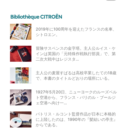
2019年に100周年を迎えたフランスの名車、
シトロエン。
冒険サスペンスの金字塔。主人公ルイス・ケ
インは英国の「元特殊作戦執行部員」で、第
二次大戦中はレジスタ…
主人公の麦屋すばるは高校卒業したての18歳
で、本書のタイトルどおりの場所にいる。
1927年5月20日、ニューヨークのルーズベル
ト空港から、フランス・パリのル・ブールジ
ェ空港へ向け一…
パトリス・ルコント監督作品が日本に本格的
に上陸したのは、1990年の『髪結いの亭主』
からである。