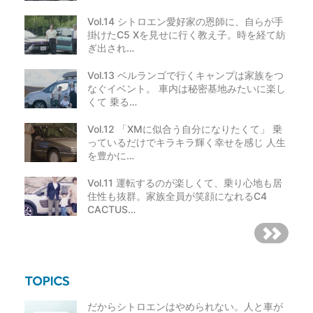
Vol.14 シトロエン愛好家の恩師に、自らが手
掛けたC5 Xを見せに行く教え子。時を経て紡
ぎ出され…
Vol.13 ベルランゴで行くキャンプは家族をつ
なぐイベント。 車内は秘密基地みたいに楽し
くて 乗る…
Vol.12 「XMに似合う自分になりたくて」 乗
っているだけでキラキラ輝く幸せを感じ 人生
を豊かに…
Vol.11 運転するのが楽しくて、乗り心地も居
住性も抜群。家族全員が笑顔になれるC4
CACTUS…
だからシトロエンはやめられない。人と車が