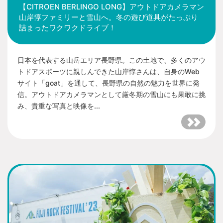
【CITROEN BERLINGO LONG】アウトドアカメラマン
山岸惇ファミリーと雪山へ。冬の遊び道具がたっぷり
詰まったワクワクドライブ！
日本を代表する山岳エリア長野県。この土地で、多くのアウ
トドアスポーツに親しんできた山岸惇さんは、自身のWeb
サイト「goat」を通して、長野県の自然の魅力を世界に発
信。アウトドアカメラマンとして厳冬期の雪山にも果敢に挑
み、貴重な写真と映像を...