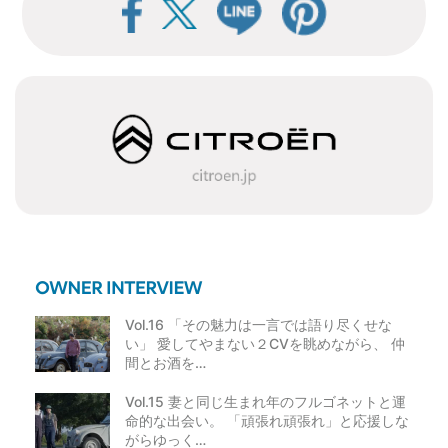
Vol.16 「その魅力は一言では語り尽くせな
い」 愛してやまない２CVを眺めながら、 仲
間とお酒を…
Vol.15 妻と同じ生まれ年のフルゴネットと運
命的な出会い。 「頑張れ頑張れ」と応援しな
がらゆっく…