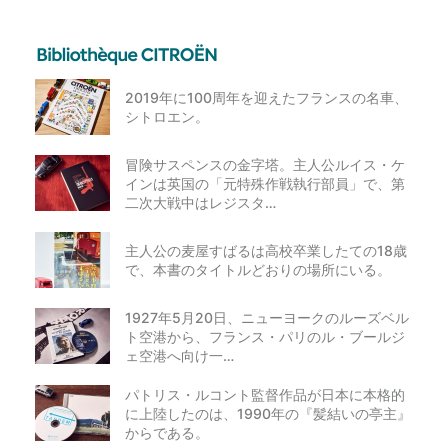
2019年に100周年を迎えたフランスの名車、
シトロエン。
冒険サスペンスの金字塔。主人公ルイス・ケ
インは英国の「元特殊作戦執行部員」で、第
二次大戦中はレジスタ…
主人公の麦屋すばるは高校卒業したての18歳
で、本書のタイトルどおりの場所にいる。
1927年5月20日、ニューヨークのルーズベル
ト空港から、フランス・パリのル・ブールジ
ェ空港へ向け一…
パトリス・ルコント監督作品が日本に本格的
に上陸したのは、1990年の『髪結いの亭主』
からである。