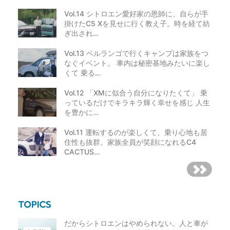
Vol.14 シトロエン愛好家の恩師に、自らが手
掛けたC5 Xを見せに行く教え子。時を経て紡
ぎ出され…
Vol.13 ベルランゴで行くキャンプは家族をつ
なぐイベント。 車内は秘密基地みたいに楽し
くて 乗る…
Vol.12 「XMに似合う自分になりたくて」 乗
っているだけでキラキラ輝く幸せを感じ 人生
を豊かに…
Vol.11 運転するのが楽しくて、乗り心地も居
住性も抜群。家族全員が笑顔になれるC4
CACTUS…
だからシトロエンはやめられない。人と車が