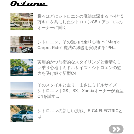
乗るほどにシトロエンの魔法は深まる 〜4年5
万キロを共にしたシトロエンC5エアクロスの
オーナーに聞く
シトロエン、その魅力は乗り心地 〜”Magic
Carpet Ride” 魔法の絨毯を実現する”PH…
実用的かつ前衛的なスタイリングと素晴らし
い乗り心地｜ミドルサイズ・シトロエンの魅
力を受け継ぐ新型C4
そのスタイルと走り、まさにミドルサイズ・
シトロエン｜GS、BX、Xantiaオーナーが新型
C4を試す…
シトロエンの新しい挑戦、E-C4 ELECTRICと
は