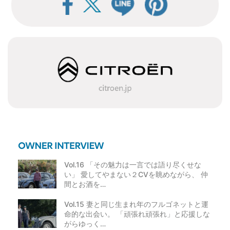
Vol.16 「その魅力は一言では語り尽くせな
い」 愛してやまない２CVを眺めながら、 仲
間とお酒を…
Vol.15 妻と同じ生まれ年のフルゴネットと運
命的な出会い。 「頑張れ頑張れ」と応援しな
がらゆっく…