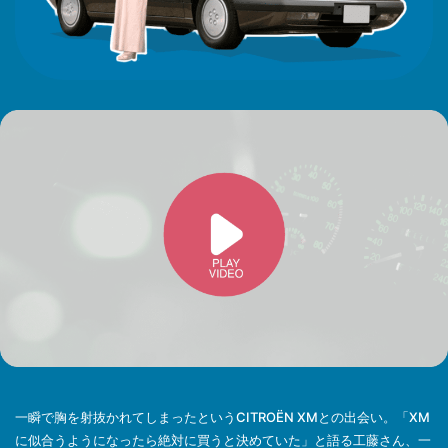
一瞬で胸を射抜かれてしまったというCITROËN XMとの出会い。「XM
に似合うようになったら絶対に買うと決めていた」と語る工藤さん、一