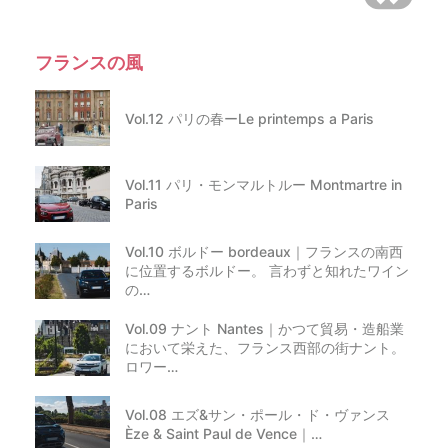
フランスの風
Vol.12 パリの春ーLe printemps a Paris
Vol.11 パリ・モンマルトルー Montmartre in
Paris
Vol.10 ボルドー bordeaux｜フランスの南西
に位置するボルドー。 言わずと知れたワイン
の…
Vol.09 ナント Nantes｜かつて貿易・造船業
において栄えた、フランス西部の街ナント。
ロワー…
Vol.08 エズ&サン・ポール・ド・ヴァンス
Èze & Saint Paul de Vence｜…