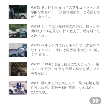
Vol.15 妻と同じ生まれ年のフルゴネットと運
命的な出会い。 「頑張れ頑張れ」と応援しな
がらゆっく…
Vol.14 シトロエン愛好家の恩師に、自らが手
掛けたC5 Xを見せに行く教え子。時を経て紡
ぎ出され…
Vol.13 ベルランゴで行くキャンプは家族をつ
なぐイベント。 車内は秘密基地みたいに楽し
くて 乗る…
Vol.12 「XMに似合う自分になりたくて」 乗
っているだけでキラキラ輝く幸せを感じ 人生
を豊かに…
Vol.11 運転するのが楽しくて、乗り心地も居
住性も抜群。家族全員が笑顔になれるC4
CACTUS…