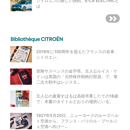
シトロエンの新しい挑戦、E-C4 ELECTRICと
は
2019年に100周年を迎えたフランスの名車、
シトロエン。
冒険サスペンスの金字塔。主人公ルイス・ケ
インは英国の「元特殊作戦執行部員」で、第
二次大戦中はレジスタ…
主人公の麦屋すばるは高校卒業したての18歳
で、本書のタイトルどおりの場所にいる。
1927年5月20日、ニューヨークのルーズベル
ト空港から、フランス・パリのル・ブールジ
ェ空港へ向け一…