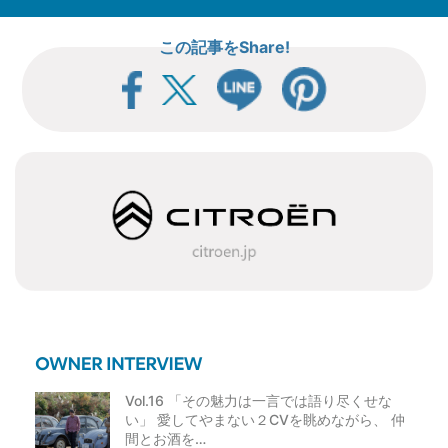
この記事をShare!
Vol.16 「その魅力は一言では語り尽くせな
い」 愛してやまない２CVを眺めながら、 仲
間とお酒を…