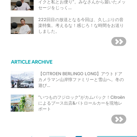
イクと私とお便り”。みなさんから届いたメッ
セージをじっく…
222回目の放送となる今回は、久しぶりの音
楽特集。考えるな！感じろ！な時間をお送り
しました。
【CITROEN BERLINGO LONG】アウトドア
カメラマン山岸惇ファミリーと雪山へ。冬の
遊び…
“いつものフジロック”がカムバック！Citroën
によるブース出店&パトロールカーを現地レ
ポート