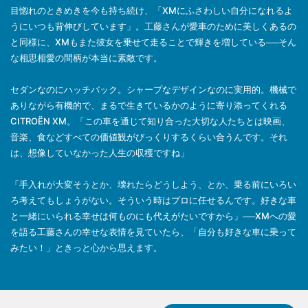
目惚れのときめきを今も持ち続け、「XMにふさわしい自分になれるよ
うにいつも背伸びしています」。工藤さんが愛車のために美しくあるの
と同様に、XMもまた彼女を乗せて走ることで輝きを増している──そん
な相思相愛の間柄が本当に素敵です。
セダンなのにハッチバック。シャープなデザインなのに実用的。機械で
ありながら有機的で、まるで生きているかのように寄り添ってくれる
CITROËN XM。「この車を通じて知り合った大切な人たちとは映画、
音楽、食などすべての価値観がびっくりするくらい合うんです。それ
は、想像していなかった人生の収穫ですね」
「手入れが大変そうとか、壊れたらどうしよう、とか、乗る前にいろい
ろ考えてもしょうがない。そういう時はプロに任せるんです。好きな車
と一緒にいられる幸せは何ものにも代えがたいですから」──XMへの愛
を語る工藤さんの幸せな表情を見ていたら、「自分も好きな車に乗って
みたい！」ときっと心から思えます。