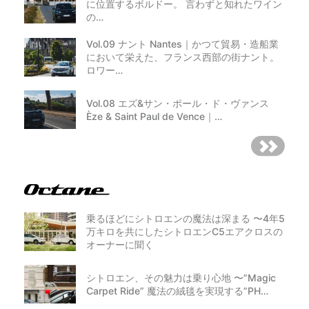
に位置するボルドー。 言わずと知れたワイン
の…
Vol.09 ナント Nantes｜かつて貿易・造船業
において栄えた、フランス西部の街ナント。
ロワー…
Vol.08 エズ&サン・ポール・ド・ヴァンス
Èze & Saint Paul de Vence｜…
乗るほどにシトロエンの魔法は深まる 〜4年5
万キロを共にしたシトロエンC5エアクロスの
オーナーに聞く
シトロエン、その魅力は乗り心地 〜”Magic
Carpet Ride” 魔法の絨毯を実現する”PH…