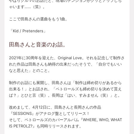
やはりクルマのお話だと、現場のテンションがグッとアップしち
ゃいます……（笑）。
ここで田島さんの選曲をもう1曲。
「Kid / Pretenders」
田島さんと音楽のお話。
2021年に30周年を迎えた、Original Love。それを記念して制作さ
れた作品は田島さんも納得の出来だったそうで、「自分でもいい
なと思えた」とのこと。
制作のお話にも展開し、田島さんは「制作は締め切りがあるから
出来る！」とお話され、「ペトロールズも締め切りを決めて貰え
ば？」とひと言（笑）。長岡は「はい、すみません（笑）」と。
改めまして、4月12日に、田島さんと長岡さんの作品
『SESSIONS』がアナログ盤としてリリース！
そして、ペトロールズのカバーアルバム『WHERE, WHO, WHAT
IS PETROLZ?』も同時リリースされます。