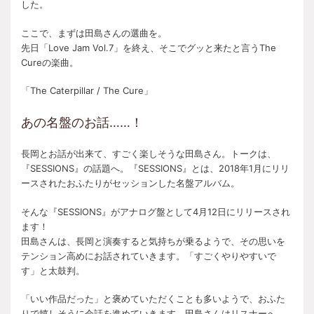
した。
ここで、まずは田島さんの選曲を。
先日「Love Jam Vol.7」を終え、そこでグッと来たと言うThe
Cureの楽曲。
「The Caterpillar / The Cure」
あの名盤のお話……！
長岡とお話が出来て、すごく楽しそうな田島さん。トークは、
『SESSIONS』の話題へ。『SESSIONS』とは、2018年1月にリリ
ースされたおふたりがセッションした名盤アルバム。
そんな『SESSIONS』がアナログ盤として4月12日にリリースされ
ます！
田島さんは、長岡と演奏すると気持ちが乗るようで、その思いを
テンション高めにお話されていきます。「すごくやりやすいで
す」と太鼓判。
「いい作品だった」と褒めていただくことも多いようで、おふた
りで嬉しそうに会話を進めていきます。田島さんはリスナーへ