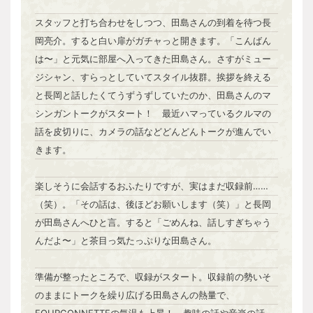
スタッフと打ち合わせをしつつ、田島さんの到着を待つ長
岡亮介。すると白い扉がガチャっと開きます。「こんばん
は〜」と元気に部屋へ入ってきた田島さん。さすがミュー
ジシャン、すらっとしていてスタイル抜群。挨拶を終える
と長岡と話したくてうずうずしていたのか、田島さんのマ
シンガントークがスタート！ 最近ハマっているクルマの
話を皮切りに、カメラの話などどんどんトークが進んでい
きます。
楽しそうに会話するおふたりですが、実はまだ収録前……
（笑）。「その話は、後ほどお願いします（笑）」と長岡
が田島さんへひと言。すると「ごめんね、話しすぎちゃう
んだよ〜」と茶目っ気たっぷりな田島さん。
準備が整ったところで、収録がスタート。収録前の勢いそ
のままにトークを繰り広げる田島さんの熱量で、