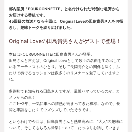
都内某所「FOURGONNETTE」と名付けられた’特別な場所’から
お届けする番組です。
45回目の放送となる今回は、Original Loveの田島貴男さんをお招
きし、趣味トークを繰り広げました。
Original Loveの田島貴男さんがゲストで登場！
本日はFOURGONNETTEに田島貴男さんが登場。
田島さんと言えば、Original Loveとして数々の名曲を生み出して
いるアーティストのひとり。そして長岡亮介との関係も深く、ふ
たりで奏でるセッションは数多くのリスナーを魅了していますよ
ね。
多趣味でも知られる田島さんですが、最近ハマっているのが、カ
メラからの車！
ここ1〜2年、一気に車への情熱が高まってきた模様。なので、長
岡と車話をしたくてウズウズしていたそうです。
というわけで今回は、田島貴男さんと熱量高めに、“大人”の趣味に
ついて、そしてもちろん音楽について、たっぷりお話していきま