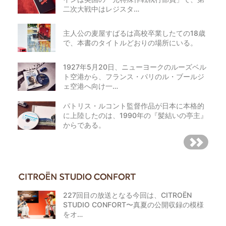
二次大戦中はレジスタ…
主人公の麦屋すばるは高校卒業したての18歳
で、本書のタイトルどおりの場所にいる。
1927年5月20日、ニューヨークのルーズベル
ト空港から、フランス・パリのル・ブールジ
ェ空港へ向け一…
パトリス・ルコント監督作品が日本に本格的
に上陸したのは、1990年の『髪結いの亭主』
からである。
227回目の放送となる今回は、CITROËN
STUDIO CONFORT〜真夏の公開収録の模様
をオ…