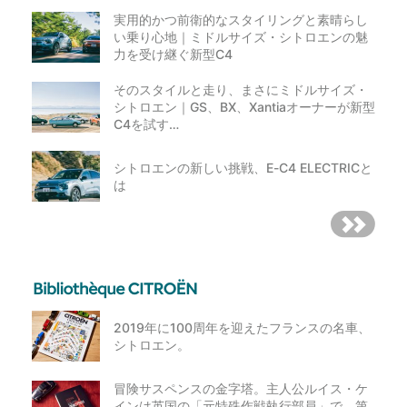
実用的かつ前衛的なスタイリングと素晴らし
い乗り心地｜ミドルサイズ・シトロエンの魅
力を受け継ぐ新型C4
そのスタイルと走り、まさにミドルサイズ・
シトロエン｜GS、BX、Xantiaオーナーが新型
C4を試す…
シトロエンの新しい挑戦、E-C4 ELECTRICと
は
2019年に100周年を迎えたフランスの名車、
シトロエン。
冒険サスペンスの金字塔。主人公ルイス・ケ
インは英国の「元特殊作戦執行部員」で、第