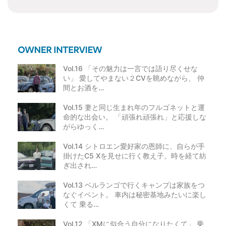
ン
Vol.16 「その魅力は一言では語り尽くせな
い」 愛してやまない２CVを眺めながら、 仲
間とお酒を…
Vol.15 妻と同じ生まれ年のフルゴネットと運
命的な出会い。 「頑張れ頑張れ」と応援しな
がらゆっく…
Vol.14 シトロエン愛好家の恩師に、自らが手
掛けたC5 Xを見せに行く教え子。時を経て紡
ぎ出され…
Vol.13 ベルランゴで行くキャンプは家族をつ
なぐイベント。 車内は秘密基地みたいに楽し
くて 乗る…
Vol.12 「XMに似合う自分になりたくて」 乗