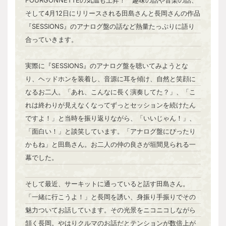
FOURGONNETTEの気温も上昇！ 趣味の話や音楽の話、
そして4月12日にリリースされる田島さんと長岡さんの作品
『SESSIONS』のアナログ盤の話など熱量たっぷりに語り
合っていきます。
実際に『SESSIONS』のアナログ盤を聴いてみようとな
り、ヘッドホンを装着し、音源に耳を傾け、自然と笑顔に
なるお二人。「あれ、こんなに長く演奏してた？」、「こ
れは終わりが見えなくなってずっとセッションを続けたん
ですよ！」と当時を振り返りながら、「いいじゃん！」、
「面白い！」と談笑しています。「アナログ盤にぴったり
かもね」と田島さん。お二人の仲の良さが垣間見られる一
幕でした。
そして最近、サーキットに通っていると話す田島さん。
「一緒に行こうよ！」と長岡を誘い、身振り手振りでその
魅力ついてお話しています。その光景をニコニコしながら
頷く長岡。やはりクルマのお話だとテンションが数倍上が