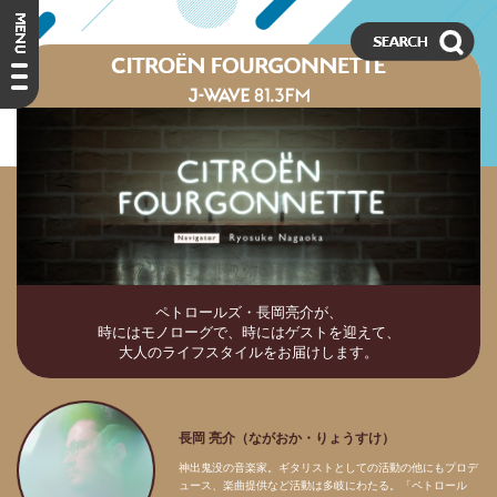
ペトロールズ・長岡亮介が、
時にはモノローグで、時にはゲストを迎えて、
大人のライフスタイルをお届けします。
長岡 亮介（ながおか・りょうすけ）
神出鬼没の音楽家。ギタリストとしての活動の他にもプロデ
ュース、楽曲提供など活動は多岐にわたる。「ペトロール