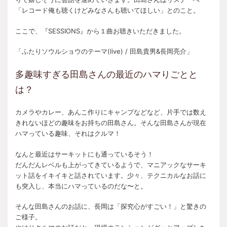
「レコード俺も聴くけどみなさんも聴いてほしい」とのこと。
ここで、『SESSIONS』から１曲お聴きいただきました。
「ふたりソウルショウのテーマ(live) / 田島貴男&長岡亮介」
多趣味すぎる田島さんの最近のハマりごとと
は？
カメラやカレー、あんこ作りにキャンプなどなど、片手では数え
きれないほどの趣味をお持ちの田島さん。そんな田島さんが現在
ハマっている趣味、それはクルマ！
なんと最近はサーキットにも通っているそう！
だんだんレベルも上がってきているようで、マニアックなサーキ
ット話をイキイキと話されています。少々、テクニカルなお話に
も突入し、本当にハマっているのだな〜と。
そんな田島さんのお話に、長岡は「探究心がすごい！」と驚きの
ご様子。