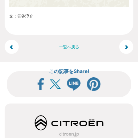
文：笹谷淳介
投
一覧へ戻る
稿
この記事をShare!
ナ
ビ
ゲ
ー
シ
ョ