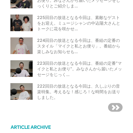
お便り。みなさんから届いたメッセージをじ
者に提供することがあります。また、その他の入力情報の取扱
っくりとご紹介しま…
いについては、弊社のプライバシーポリシー（
https://www.stellantis.jp/privacypolicy/
）の定めによるものと
225回目の放送となる今回は、素敵なゲスト
します。
をお迎え。ミュージシャンの中込陽大さんと
トークに花を咲かせ…
4. 本イベントに関するお問い合わせ
224回目の放送となる今回は、番組の定番の
スタイル「マイクと私とお便り」。番組から
シトロエンコール 0120-55-4106（受付時間9:00～19:00 年
楽しみなお知らせも…
中無休）
223回目の放送となる今回は、番組の定番“マ
お問い合わせの内容によっては回答に日数を要すること
もございます。
イクと私とお便り”。みなさんから届いたメッ
応募受付の状況に関する個別のお問い合わせにはお答え
セージをじっく…
できません。
PCからのメールアドレスをドメイン拒否されている場
222回目の放送となる今回は、久しぶりの音
合、メールが届かない場合がございますので、
no-
楽特集。考えるな！感じろ！な時間をお送り
reply@citroen.co.jp
のドメイン拒否を解除ください。ま
た、迷惑メールフォルダなどに入っている可能性もござ
しました。
いますので、そちらもご確認ください。