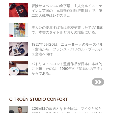
て応募者に損害が生じた場合には、当社に故意または重過失が
冒険サスペンスの金字塔。主人公ルイス・ケ
ない限り、当社は一切の損害賠償責任その他責任を負わず、応
インは英国の「元特殊作戦執行部員」で、第
募者は当社に対して一切の要求、請求等をすることができない
二次大戦中はレジスタ…
ものとします。また、当社に故意または重大な過失がある場合
を除き、当社の賠償義務は、直接、通常かつ現実に生じた損害
に限られます。
主人公の麦屋すばるは高校卒業したての18歳
で、本書のタイトルどおりの場所にいる。
3. 個人情報の取り扱いについて
1927年5月20日、ニューヨークのルーズベル
個人情報の取扱い
ト空港から、フランス・パリのル・ブールジ
ェ空港へ向け一…
弊社（Stellantisジャパン株式会社）は、お客様が当サイト内で
ご入力された個人情報（以下「入力情報」といいます。）を、
パトリス・ルコント監督作品が日本に本格的
次の目的で利用します。
に上陸したのは、1990年の『髪結いの亭主』
1. 弊社製品に関するフェア、製品情報、イベント等についての
からである。
電話、e-mail、訪問、DM発送、SMS等によるご案内
2. 弊社の自動車販売事業における商品・サービスの企画・開
発、消費者動向調査、顧客満足度調査等のマーケティング活動
のためのアンケート調査及び顧客満足度向上のための活動
3. 広告配信事業者を通じた広告配信や情報提供
4. 上記の目的のために第三者へ提供すること 弊社は、入力情報
を、上記の目的のため、弊社の正規販売代理店・サービスポイ
226回目の放送となる今回は、マイクと私と
ント（当サイトに一覧を掲載しております。）・広告配信事業