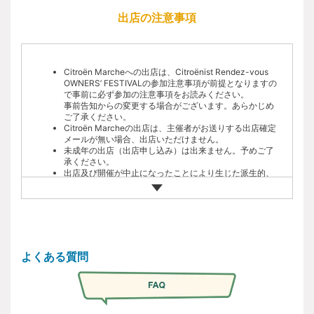
い。
で予めご了承ください。
参加注意事項をお守りいただけない場合や、他の参加者
出店の注意事項
会場内の安全確保のため、出店スペースの車両入出時間
への迷惑行為があった場合、主催者の判断により強制退
高山市位山交流広場（元モンデウス飛騨位山スノーパーク） 〒
に制限があります。ご入場時間は参加確定後のお知らせ
場いただきます。
509-3505 岐阜県高山市一之宮町7846-1
をご覧ください。
【その他】
その他、質問のある方はFAQをご確認ください。
【開催内容】
Citroën Marcheへの出店は、Citroënist Rendez-vous
Citroën Marche（フリーマーケット）への参加は、
OWNERS’ FESTIVALの参加注意事項が前提となりますの
シトロエンオーナーが出店するフリーマーケット（車のパーツ
Citroënist Rendez-vous OWNERS’ FESTIVALの参加条
で事前に必ず参加の注意事項をお読みください。
件および参加要項、参加注意事項を踏まえ、出店要項を
交換の場にもなるような）
事前告知からの変更する場合がございます。あらかじめ
ご確認ください。
ご了承ください。
※開催内容は予告なく変更される場合があります。
よくある質問はFAQをご確認ください。
Citroën Marcheの出店は、主催者がお送りする出店確定
メールが無い場合、出店いただけません。
【参加条件】
未成年の出店（出店申し込み）は出来ません。予めご了
承ください。
下記いずれの条件も満たす方が対象となります。
出店及び開催が中止になったことにより生じた派生的、
付随的、間接的な損害(営業上の利益の損失や損害を含
む)について、中止理由がいかなる場合でも、主催および
シトロエンオーナーであり、イベント当日に所有されて
事務局は一切の責任を負い兼ねますので予めご了承くだ
いるシトロエン車でお越しいただけること
さい。
※モデル、年式は問いません。
本規約に違反するなど問題があった場合、主催者の判断
【参加応募方法】
で出店をお断りする場合がございます。
会場での物品や金銭のやり取り、事故などの対応は当事
よくある質問
者間の責任に於いておこなってください。また盗難や万
WEBフォームの事前申込み。応募は先着順で受付いたします。
引きなどの弁済責任を主催および事務局は負いませんの
応募締切：9/28(日)
で、物品・金銭の管理は出店者の責任に於いておこなっ
てください。
※お申込み人数が、定員になり次第締め切ります。先着順でのご
主催および事務局では、特別な場合を除き、上記トラブ