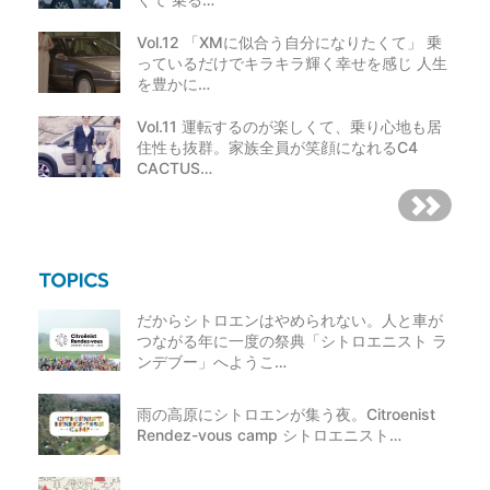
者へ譲渡、転売することはできません。
当規約に併せて｢出店要項｣および｢出店の注意事項｣の内
容もご確認ください。
Vol.12 「XMに似合う自分になりたくて」 乗
っているだけでキラキラ輝く幸せを感じ 人生
【出品物・販売】
を豊かに…
｢Citroën Marche｣の出店資格には下記条件が必要となり
Vol.11 運転するのが楽しくて、乗り心地も居
ます。
住性も抜群。家族全員が笑顔になれるC4
(1) シトロエンに関係する物品。
(2) （１）に伴うリサイクル、リユース品、車両部品、パ
CACTUS…
ーツ、衣料品、古着雑貨、子供服、アクセサリー等
｢Citroën Marche｣に出品できないものは下記の通りで
す。
(1) 違法改造された物品
(2) 著作権を侵害する物品
(3) 飲食物、動植物、薬品、化粧品類、法律に違反する
物
(4) 危険物（刃物等、エアガン等、ガソリン等可燃性の
だからシトロエンはやめられない。人と車が
高いもの等）
(5) その他、当日、事務局が出品不可と判断した物
つながる年に一度の祭典「シトロエニスト ラ
※事前に判断が付かない物品がございましたら事務局ま
ンデブー」へようこ…
でお問い合わせください。
出品商品は汚れ、破損、部品等を事前によく確認した上
での販売してください。
雨の高原にシトロエンが集う夜。Citroenist
商品に不足や汚れがある場合は、お客様によく説明をし
Rendez-vous camp シトロエニスト…
てご納得頂いた上での販売をお願いします。
発電機および火気等の使用は禁止します。
販売にあたり、主催者が釣銭を用意することは出来ませ