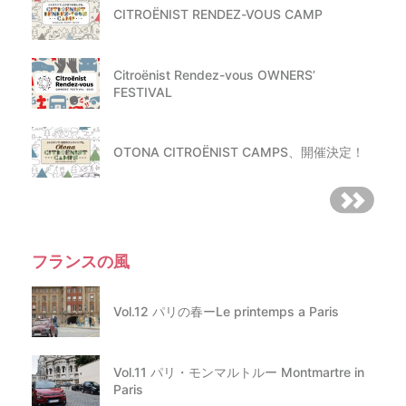
ん。予め販売内容に合わせた十分な釣銭をご準備くださ
CITROËNIST RENDEZ-VOUS CAMP
い。
【価格】
Citroënist Rendez-vous OWNERS’
値付けは全て出店者様にお任せします。値札があると購
FESTIVAL
入者に分かりやすくて便利です。
会期中の値引等に関してもご自由にしていただいて結構
です。
事業主ではない方は消費税の徴収は不要です。
OTONA CITROËNIST CAMPS、開催決定！
事業主の方は各自でご調整ください。（購入者に対して
は分かりやすく表記など、すべて内税にしてください）
高額な物品や動作保証の無い物品などについては、購入
される方への十分な説明をおこない、連絡先の交換など
を行ったうえで、必ず双方同意の上で売買をしてくださ
い。
出店者とお客さま同士のトラブルについて、主催および
事務局は関与いたしませんので予めご了承ください。
フランスの風
【その他】
Vol.12 パリの春ーLe printemps a Paris
｢Citroën Marche｣出店者の以下の行為を禁止します。以
下の禁止行為を行った出店者に対しては、主催者から注
意または、会場から退場いただくことがあります。
(1) 当イベントの参加規約に禁止行為と記されている行
Vol.11 パリ・モンマルトルー Montmartre in
為。
(2) 社会通念上不適当と思われるもの、及び法律・関係諸
Paris
条例に抵触する物品の持ち込み、販売、及び行為。