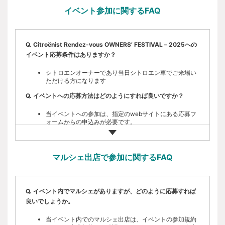
ルについて一切関与いたしませんので予めご了承くださ
応募により参加者を決定します。応募時に
no-
イベント参加に関するFAQ
い。
reply@citroen.co.jp
から申込フォーム上で入力いただいたメー
ルアドレス宛に送付する、参加確定メールを持って参加確定と
なります。 参加者様には、2025年9月中旬以降にお送りするイ
Q. Citroënist Rendez-vous OWNERS’ FESTIVAL – 2025への
ベントに関する詳細ご案内メールを送付します、そちらで詳細
イベント応募条件はありますか？
をご確認ください。
※PCからのメールアドレスをドメイン拒否されている場合、メ
シトロエンオーナーであり当日シトロエン車でご来場い
ールが届かない場合がございますので、
no-reply@citroen.co.jp
ただける方になります
のドメイン拒否を解除ください。また、迷惑メールフォルダな
どに受信される可能性もございますので、そちらもご確認くだ
Q. イベントへの応募方法はどのようにすれば良いですか？
さい。
当イベントへの参加は、指定のwebサイトにある応募フ
ォームからの申込みが必要です。
【参加費用】
Q. イベントは応募申し込みをすれば参加出来ますか。
無料 (売上に対するマージン等も無し)
事前応募のうえ参加者の確定は先着順により決定となり
マルシェ出店で参加に関するFAQ
ます。
2. 注意事項
Q. 参加決定はどのように確認すればよいですか。
【出店要項】
Q. イベント内でマルシェがありますが、どのように応募すれば
参加者へ参加確定メールをお送りいたします。そちらを
良いでしょうか。
｢Citroën Marche｣の出店規約は、｢Citroënist Rendez-
ご確認ください。
Vous OWNERS’ FESTIVAL – 2025｣の参加規約を前提と
し、出店に係る事項を追記するものとします。
Q. イベントへの参加費用はありますか？
当イベント内でのマルシェ出店は、イベントの参加規約