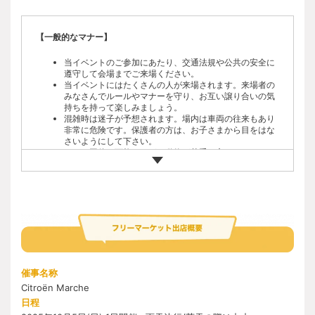
ォームからの申込みが必要です。
当イベントは、先着順でのご応募により参加者を決定し
ます。
【一般的なマナー】
イベントに関する詳細のご案内は、2025年9月中旬以降
にご参加者様にメールにてご連絡いたします。
当イベントのご参加にあたり、交通法規や公共の安全に
会場内駐車場は、車種や年式により区画を分けて駐車い
遵守して会場までご来場ください。
ただきます。詳細は、別途ご参加者様にご連絡します。
当イベントにはたくさんの人が来場されます。来場者の
会場内の安全確保のため、駐車場の入出時間に制限があ
みなさんでルールやマナーを守り、お互い譲り合いの気
ります。ご入場時間は参加確定後のお知らせをご覧くだ
持ちを持って楽しみましょう。
さい。
混雑時は迷子が予想されます。場内は車両の往来もあり
当規約に併せて「参加要項」および「参加の注意事項」
非常に危険です。保護者の方は、お子さまから目をはな
の内容もご確認ください。
さいようにして下さい。
当イベント内「Citroën Marche」への出店は、前述の規
ペット同伴は可能ですが、動物が苦手な方もいらっしゃ
約が前提となります。参加条件および参加要項、参加注
いますので、必ずリードにつなぎ、トイレの始末や吠え
意事項を踏まえ、出店要項をご確認ください。
た場合の対応など、周りの方々へご配慮をお願いしま
「Citroën Marche」の出店は、イベント参加に必要な項
す。
目を入力した後に、「Citroën Marche」への出店希望欄
に入力をしてください。
【主な禁止事項】
その他、質問のある方はFAQをご確認ください。
お車や自転車を運転される方のご飲酒は固くお断りいた
します。
火災予防ならびに芝生保護のため、会場内はコンロ、焚
火など、一切の火気使用は禁止です。
催事名称
喫煙は所定の喫煙所をご利用ください。
Citroën Marche
会場内でのドローンの使用は禁止です。
参加者各自で出たゴミは自宅に持ち帰って処分いただき
日程
ますようお願いいたします。放置や帰宅途中での投棄は