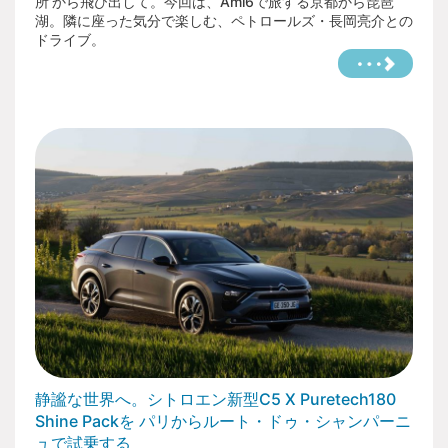
所’から飛び出して。今回は、Ami6で旅する京都から琵琶
【免責について】
湖。隣に座った気分で楽しむ、ペトロールズ・長岡亮介との
ドライブ。
荒天・天災・疫病等によるイベントの中断・中止の際、
交通費や宿泊費など当イベントの参加に伴う費用の一切
を主催者は負担できません。予めご了承ください。
会期中、来場中におけるすべての事故、怪我、盗難など
の一切は、自己責任となりますのでご了承ください。
主催および事務局では、特別な場合を除き、会場内にお
けるお客さま同士のトラブルについて一切関与いたしま
せんので予めご了承ください。
主催および事務局の指示に従わずに会場施設などを傷つ
けてしまった場合、当事者の費用と負担に於いて原状回
復していただきます。
会場でのお車やお手荷物、金銭などの盗難や万引き、破
損等に関する弁済責任を主催および事務局は負いませ
ん。お手回り品の管理は各自でしっかりと行ってくださ
い。
参加注意事項をお守りいただけない場合や、他の参加者
への迷惑行為があった場合、主催者の判断により強制退
場いただきます。
【その他】
Citroën Marche（フリーマーケット）への参加は、
静謐な世界へ。シトロエン新型C5 X Puretech180
Citroënist Rendez-vous OWNERS’ FESTIVALの参加条
件および参加要項、参加注意事項を踏まえ、出店要項を
Shine Packを パリからルート・ドゥ・シャンパーニ
ご確認ください。
ュで試乗する