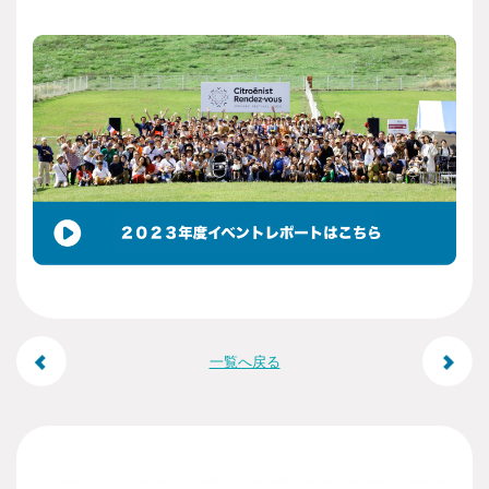
引きなどの弁済責任を主催および事務局は負いませんの
Q. マルシェ出店での警備等はどのようになっていますか。
で、物品・金銭の管理は出店者の責任に於いておこなっ
てください。
マルシェ出店物品や金銭については個別警備はありませ
主催および事務局では、特別な場合を除き、上記トラブ
んので、会場での物品や金銭のやり取り、事故などの対
ルについて一切関与いたしませんので予めご了承くださ
応は当事者間の責任に於いておこなってください。盗難
い。
や万引きなどの弁済責任を主催および事務局は負いませ
【一般的なマナー】
んので、物品・金銭の管理は出店者の責任に於いておこ
なってください。
当イベントのご参加にあたり、交通法規や公共の安全に
Q. マルシェ出店でトラブルがあった場合はどのようになります
遵守して会場までご来場ください。
か。
当イベントにはたくさんの人が来場されます。来場者の
みなさんでルールやマナーを守り、お互い譲り合いの気
持ちを持って楽しみましょう。
主催および事務局では、特別な場合を除き、トラブルに
混雑時は迷子が予想されます。場内は車両の往来もあり
ついて一切関与いたしませんので予めご了承ください。
非常に危険です。保護者の方は、お子さまから目をはな
Q. マルシェ出店でイベントが中止の場合、保証等はあります
さいようにして下さい。
ペット同伴は可能ですが、動物が苦手な方もいらっしゃ
か。
いますので、必ずリードにつなぎ、トイレの始末や吠え
た場合の対応など、周りの方々へご配慮をお願いしま
出店及び開催が中止になったことにより生じた派生的、
す。
投
一覧へ戻る
付随的、間接的な損害(営業上の利益の損失や損害を含
む)について、中止理由がいかなる場合でも、主催および
【主な権利について】
事務局は一切の責任を負い兼ねますので予めご了承くだ
稿
さい。
会場で撮影したイベントの写真や映像は、今後、主催者
の広告・宣伝物・SNS等に使用させていただく可能性が
ナ
ございます。また当日はメディアの取材も予定してお
り、WEBサイトや出版物に掲載される可能性がございま