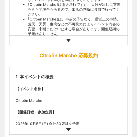
会場内の安全確保のため、駐車場の入出時間に制限があ
｢Citroën Marche｣は雨天決行ですが、天候が出店に支障
ります。ご入場時間は参加確定後のお知らせをご覧くだ
をきたす場合もあるので、出店の判断は各自で行ってく
さい。
ださい。
遅刻した場合、会場内は安全確保のご入場できない場合
｢Citroën Marche｣は、事前の予告なく、運営上の事情、
がございます。時間には余裕を持ってお越しください。
荒天、天災、疫病などの不可抗力によりイベント内容の
開催日当日、止むを得ず遅れる可能性がある場合は、事
変更、中断または中止する場合があります。開催延期の
務局緊急連絡先までお電話ください。
予定はありません。
開催地は丘陵地となっております。会場周辺の坂道で車
｢Citroën Marche｣の出店資格には下記条件が必要となり
両故障が起きた場合は、参加確定後にお知らせする事務
ます。
局緊急連絡先までお電話ください。
企画主旨より、シトロエンオーナーであり当日シトロエ
ン車でご来場いただける方。
Citroën Marche 応募規約
【免責について】
事前応募のうえ、先着制にて主催者が定める方法で参加
が確定された方。
｢Citroën Marche｣の出店料は無料です。売り上げに対す
荒天・天災・疫病等によるイベントの中断・中止の際、
る出店マージン等も必要ありません。
交通費や宿泊費など当イベントの参加に伴う費用の一切
1. 本イベントの概要
｢Citroën Marche｣の出店に伴う会場までの交通費や宿泊
を主催者は負担できません。予めご了承ください。
費などは参加者各自のご負担です。
会期中、来場中におけるすべての事故、怪我、盗難など
｢Citroën Marche｣の出店は、イベント参加に必要な項目
の一切は、自己責任となりますのでご了承ください。
【イベント名称】
を入力した後に、｢Citroën Marche｣への出店希望欄に入
主催および事務局では、特別な場合を除き、会場内にお
力をしてください。
けるお客さま同士のトラブルについて一切関与いたしま
Citroën Marche
｢Citroën Marche｣は、参加希望者が多数想定されるた
せんので予めご了承ください。
め、参加者の確定は先着順により決定します。※お申込
主催および事務局の指示に従わずに会場施設などを傷つ
【開催日程・参加定員】
み人数が、定員になり次第締め切ります
けてしまった場合、当事者の費用と負担に於いて原状回
Citroën Marcheの出店は１組１スペースです。出店スペ
復していただきます。
ースは１店につき車両の駐車場を含め約8m×約4mを想
会場でのお車やお手荷物、金銭などの盗難や万引き、破
2025年10月5日(日) 合計30店舗を予定
定しております。
損等に関する弁済責任を主催および事務局は負いませ
出店スペースの位置は、事務局にて公平性を持って事前
ん。お手回り品の管理は各自でしっかりと行ってくださ
【開催場所】
に決めさせていただきます。希望はお受けできませんの