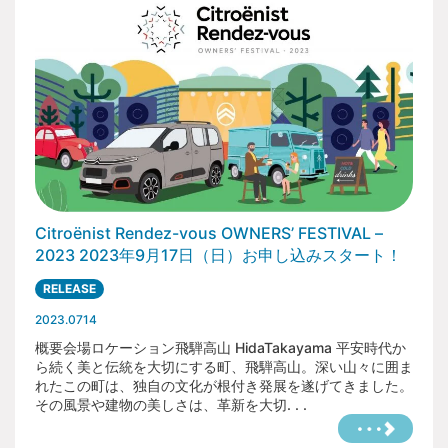
ビ
すので、予めご了承ください。
雑誌やウェブ、テレビ、広告などに主催者の許可なく、
ゲ
商品やブランド、その他商業的なPR行為・販売行為は禁
止させていただきます。
会場内の撮影は可能ですが写り込みなど、他の来場者の
ー
方々へのご配慮をお願いいたします。
シ
【主な禁止事項】
お車や自転車を運転される方のご飲酒は固くお断りいた
ョ
します。
火災予防ならびに芝生保護のため、会場内はコンロ、焚
ン
火など、一切の火気使用は禁止です。
喫煙は所定の喫煙所をご利用ください。
Citroënist Rendez-vous OWNERS’ FESTIVAL –
会場内でのドローンの使用は禁止です。
参加者各自で出たゴミは自宅に持ち帰って処分いただき
2023 2023年9月17日（日）お申し込みスタート！
ますようお願いいたします。放置や帰宅途中での投棄は
厳禁です。
RELEASE
【主な権利について】
2023.0714
概要会場ロケーション飛騨高山 HidaTakayama 平安時代か
会場で撮影したイベントの写真や映像は、今後、主催者
の広告・宣伝物・SNS等に使用させていただく可能性が
ら続く美と伝統を大切にする町、飛騨高山。深い山々に囲ま
ございます。また当日はメディアの取材も予定してお
れたこの町は、独自の文化が根付き発展を遂げてきました。
り、WEBサイトや出版物に掲載される可能性がございま
その風景や建物の美しさは、革新を大切. . .
すので、予めご了承ください。
雑誌やウェブ、テレビ、広告などに主催者の許可なく、
商品やブランド、その他商業的なPR行為・販売行為は禁