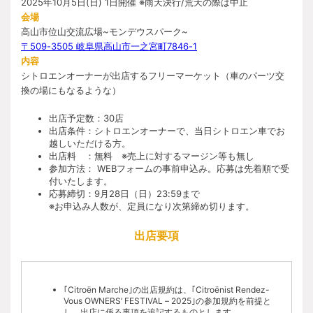
2025年10月5日(日) 1日開催 ※雨天決行/荒天の際は中止
厳禁です。
会場
【主な権利について】
高山市位山交流広場~モンデウスパーク~
〒509-3505 岐阜県高山市一之宮町7846-1
会場で撮影したイベントの写真や映像は、今後、主催者
内容
の広告・宣伝物・SNS等に使用させていただく可能性が
シトロエンオーナーが出店するフリーマーケット（車のパーツ交
ございます。また当日はメディアの取材も予定してお
り、WEBサイトや出版物に掲載される可能性がございま
換の場にもなるような）
すので、予めご了承ください。
雑誌やウェブ、テレビ、広告などに主催者の許可なく、
出店予定数：30店
商品やブランド、その他商業的なPR行為・販売行為は禁
出店条件：シトロエンオーナーで、当日シトロエン車でお
止させていただきます。
会場内の撮影は可能ですが写り込みなど、他の来場者の
越しいただける方。
方々へのご配慮をお願いいたします。
出店料 ：無料 ※売上に対するマージン等も無し
参加方法： WEBフォームの事前申込み。応募は先着順で受
【ご参加にあたって】
付いたします。
応募締切：9月28日（日）23:59まで
当イベントへの参加は、希望者が多数想定されますので
※お申込み人数が、定員になり次第締め切ります。
事前応募による先着制となります。応募フォームからお
申し込みください。
会場内駐車場は、車種や年式により区画を分けて駐車い
出店要項
ただきます。詳細は、別途ご参加者様にご連絡します。
事前応募の際に申請いただいた車両のみが入場可能とな
ります。車両が変更となる際は事務局までお問い合わせ
ください。
運転される方は必ず有効な免許証を携帯ください。状況
｢Citroën Marche｣の出店規約は、｢Citroënist Rendez-
によってはご提示いただく場合もございます。
Vous OWNERS’ FESTIVAL – 2025｣の参加規約を前提と
違法改造した車両でのご来場はできません。
し、出店に係る事項を追記するものとします。