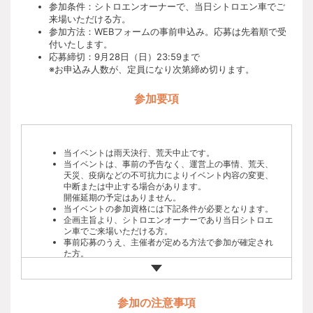
参加条件：シトロエンオーナーで、当日シトロエン車でご
来場いただける方。
参加方法：WEBフォームの事前申込み。応募は先着順で受
付いたします。
応募締切：9月28日（日）23:59まで
※お申込み人数が、定員になり次第締め切ります。
参加要項
当イベントは雨天決行、荒天中止です。
当イベントは、事前の予告なく、運営上の事情、荒天、
天災、疫病などの不可抗力によりイベント内容の変更、
中断または中止する場合があります。
開催延期の予定はありません。
当イベントの参加資格には下記条件が必要となります。
企画主旨より、シトロエンオーナーであり当日シトロエ
ン車でご来場いただける方。
事前応募のうえ、主催者が定める方法で参加が確定され
た方。
当イベントの参加料は無料です。会場内における販売物
には料金が必要です。
当イベントへの参加に伴う会場までの交通費や宿泊費な
どは参加者各自のご負担です。
参加の注意事項
当イベントへの参加は、指定のwebサイトにある応募フ