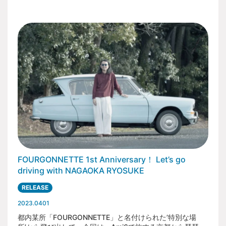
止させていただきます。
会場内の撮影は可能ですが写り込みなど、他の来場者の
方々へのご配慮をお願いいたします。
【ご参加にあたって】
当イベントへの参加は、希望者が多数想定されますので
事前応募による先着制となります。応募フォームからお
申し込みください。
会場内駐車場は、車種や年式により区画を分けて駐車い
ただきます。詳細は、別途ご参加者様にご連絡します。
事前応募の際に申請いただいた車両のみが入場可能とな
ります。車両が変更となる際は事務局までお問い合わせ
ください。
運転される方は必ず有効な免許証を携帯ください。状況
によってはご提示いただく場合もございます。
違法改造した車両でのご来場はできません。
会場内の安全確保のため、駐車場の入出時間に制限があ
ります。ご入場時間は参加確定後のお知らせをご覧くだ
FOURGONNETTE 1st Anniversary！ Let’s go
さい。
遅刻した場合、会場内は安全確保のご入場できない場合
driving with NAGAOKA RYOSUKE
がございます。時間には余裕を持ってお越しください。
開催日当日、止むを得ず遅れる可能性がある場合は、事
RELEASE
務局緊急連絡先までお電話ください。
開催地は丘陵地となっております。会場周辺の坂道で車
2023.0401
両故障が起きた場合は、参加確定後にお知らせする事務
都内某所「FOURGONNETTE」と名付けられた’特別な場
局緊急連絡先までお電話ください。