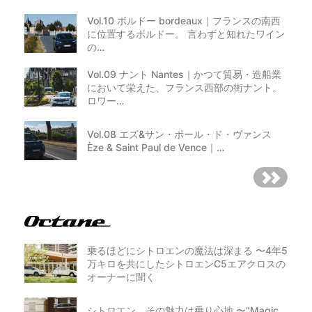
(3) 偽物や海賊版・コピー商品などの違法商品、盗品、
危険物、生き物、飲食品全般、医薬品、嗜好品の場内へ
Vol.10 ボルドー bordeaux｜フランスの南西
の持ち込み、及び販売。また射幸心を煽るクジ引き類
に位置するボルドー。 言わずと知れたワイン
や、掛け売り行為など。
の…
(4) チラシ配布、アンケート回収、企業広告的な内容な
どでの出店。
Vol.09 ナント Nantes｜かつて貿易・造船業
(5) 販売可能時間前の物品・金銭のやり取り。また会期中
に場内で他の出店者から購入した物を自分の出店場所に
において栄えた、フランス西部の街ナント。
て再販売する行為。
ロワー…
(6) 出店エリアのハミ出しおよび強引な販売および誘客行
為。
(7) ノボリや看板、POPサイン類など、風の影響などで
Vol.08 エズ&サン・ポール・ド・ヴァンス
主催者が危ないと判断したアイテムの掲出はご遠慮いた
Èze & Saint Paul de Vence｜…
だく可能性がございます。
(8) 当イベントが定める運営ルールに従わない行為
(9) その他、主催者がイベント参加に不適切と判断する行
為
前項に基づく主催者の措置により、参加者に損害が生じ
た場合でも、主催者は一切の損害を賠償しません。
【応募に関する注意事項】
乗るほどにシトロエンの魔法は深まる 〜4年5
次の場合にはご応募は無効となります。
万キロを共にしたシトロエンC5エアクロスの
1) シトロエンオーナーではない場合
2) 本キャンペーンの関係者による応募の場合
オーナーに聞く
3) その他、応募者が本応募規約に違反した場合
ご応募はお一人様１回限りとさせていただきます。
同一住所にお住いの複数の方が当選された場合は1名のみ
シトロエン、その魅力は乗り心地 〜”Magic