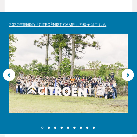
ります。 25年9月中旬以降にお送りするイベントに関す
に決めさせていただきます。希望はお受けできませんの
出店料は無料です。売り上げに対する出店マージン等も
る詳細ご案内メールをご確認ください。
で予めご了承ください。
必要ありません。
会場内の安全確保のため、出店スペースの車両入出時間
Q. イベント参加における注意事項はありますか。
に制限があります。ご入場時間は参加確定後のお知らせ
Q. マルシェ出店でその他の費用は掛かりますか。
をご覧ください。
2022年開催の「CITROËNIST CAMP」の様子はこちら
その他、質問のある方はFAQをご確認ください。
参加規約や参加要項、参加の注意事項をご確認くださ
出店に伴う会場までの交通費や宿泊費などは参加者ご自
い。
身のご負担になります。
【出店の注意事項】
Q. イベントでは、どのようなことが実施されますか？
Q. マルシェ出店スペースはどのようなものになりますか。
Citroën Marcheへの出店は、Citroënist Rendez-vous
OWNERS’ FESTIVAL 応募規約 の参加注意事項が前提と
実施内容については、指定のWEBサイトをご確認下さ
出店は１組１スペースです。出店スペースは１店につき
なりますので事前に必ず参加の注意事項をお読みくださ
い。
車両の駐車場を含め約8m×約4mを想定しております。
い。
出店スペースの位置は、事務局にて公平性を持って事前
事前告知からの変更する場合がございます。あらかじめ
に決めさせていただきます。希望はお受けできませんの
ご了承ください。
で予めご了承ください。
Citroën Marcheの出店は、主催者がお送りする出店確定
メールが無い場合、出店いただけません。
Q. マルシェ出店の場合は準備について前日から出来ますか。
未成年の出店（出店申し込み）は出来ません。予めご了
承ください。
前日の準備は出来ません。当日、入場後より準備をお願
出店及び開催が中止になったことにより生じた派生的、
い致します。なお会場内の安全確保のため、出店スペー
付随的、間接的な損害(営業上の利益の損失や損害を含
スの車両入出時間に制限があります。ご入場時間は参加
む)について、中止理由がいかなる場合でも、主催および
確定後のお知らせをご覧ください。
事務局は一切の責任を負い兼ねますので予めご了承くだ
さい。
Q. マルシェ出店に出店規約がありますか。
本規約に違反するなど問題があった場合、主催者の判断
で出店をお断りする場合がございます。
出店規約や出店要項および出店の注意事項の内容をご確
会場での物品や金銭のやり取り、事故などの対応は当事
認ください。
者間の責任に於いておこなってください。また盗難や万