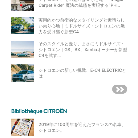
当選とさせていただきます。
Carpet Ride” 魔法の絨毯を実現する”PH…
本キャンペーンへのご応募、お問い合わせにかかる通信
料は、応募者のご負担となります。
機種・OS・ブラウザ等の理由により一部のPC、携帯電
実用的かつ前衛的なスタイリングと素晴らし
話、スマートフォン、タブレット等ではご応募いただけ
い乗り心地｜ミドルサイズ・シトロエンの魅
ない場合もございます。
力を受け継ぐ新型C4
当選権利の譲渡、換金、返品等には応じかねますので、
予めご了承ください
そのスタイルと走り、まさにミドルサイズ・
【本イベント及び本応募規約の変更等】
シトロエン｜GS、BX、Xantiaオーナーが新型
C4を試す…
当社が必要と判断した場合には、当社は、予告なくいつ
でも本イベントの内容を変更、停止、中止及び終了する
ことができるものとします。
シトロエンの新しい挑戦、E-C4 ELECTRICと
当社は法令等の改正が行われた場合、経済的な条件が変
は
更された場合、本イベント内容の変更の必要が生じた場
合その他当社が必要と認めた場合に本応募規約を変更す
ることがあります。その際、当社は、Avec Citroën、公
式インスタグラムでの掲示その他適切な方法により本応
募規約を変更する旨及び本応募規約の変更後の内容およ
び効力発生日を周知するものとし、変更後の本応募規約
の効力発生日をもって当該本応募規約の効力が発生する
ものとします。
【当社の責任】
2019年に100周年を迎えたフランスの名車、
シトロエン。
本応募規約に基づき当社が行った行為及び本イベントに関連し