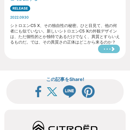
よくある質問はFAQをご確認ください。
RELEASE
【出店資格・申込み】
2022.0930
｢Citroën Marche｣の出店資格には下記条件が必要となり
ます。
シトロエンC5 X、その独自性の秘密。ひと目見て、他の何
(1)企画主旨より、シトロエンオーナーであり当日シトロ
者にも似ていない。新しいシトロエンC5 Xの外観デザイン
エン車でご来場いただける方。
は、ただ個性的とか独特であるだけでなく、異質とすらいえ
(2) 事前応募のうえ、主催者が定める方法で参加が確定さ
るものだ。では、その異質さの正体はどこから来るのか？
れた方。
｢Citroën Marche｣の出店料は無料です。売り上げに対す
る出店マージン等も必要ありません。
｢Citroën Marche｣の出店に伴う会場までの交通費や宿泊
費などは参加者各自のご負担です。
｢Citroën Marche｣の出店は、イベント参加に必要な項目
を入力した後に、｢Citroën Marche｣への出店希望欄に入
力をしてください。
この記事をShare!
｢Citroën Marche｣は、参加希望者が多数想定されるた
め、参加者の確定は先着順により決定します。
先着順でのご応募により参加者を決定します。応募時に
no-reply@citroen.co.jp
から申込フォーム上で入力いた
だいたメールアドレス宛に送付する、参加確定メールを
持って参加確定となります。 参加者様には、2025年9月
3日(水)以降にお送りするイベントに関する詳細ご案内メ
ールを送付します、そちらで詳細をご確認ください。
Citroën Marcheの出店は１組１スペースです。出店スペ
ースは１店につき車両の駐車場を含め約8m×約4mを想
定しております。