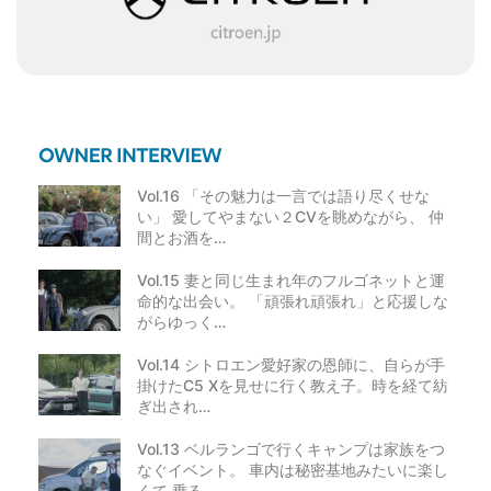
出店スペースの位置は、事務局にて公平性を持って事前
に決めさせていただきます。希望はお受けできませんの
で予めご了承ください。
会場内の安全確保のため、出店スペースの車両入出時間
に制限があります。ご入場時間は参加確定後のお知らせ
をご覧ください。
・次の場合には、｢Citroën Marche｣の出店申込みは無効
となります。
(1) 申込み内容に虚偽があった場合
(2) イベントサイトへの不正アクセス、メールアドレスの
不正使用その他の不正行為を行った場合
Vol.16 「その魅力は一言では語り尽くせな
(3) プログラム等による自動申込みと主催者が判断した
場合
い」 愛してやまない２CVを眺めながら、 仲
(4) 参加規約および出店規約に違反した場合
間とお酒を…
(5) その他、主催者がイベントへの参加を不適当と判断し
た場合
Vol.15 妻と同じ生まれ年のフルゴネットと運
前項に基づきイベントへの参加が無効となったことによ
命的な出会い。 「頑張れ頑張れ」と応援しな
り申込者に損害が生じた場合でも、主催者は一切の損害
を賠償しません。
がらゆっく…
webサイトからの応募にあたり、機種、ＯＳ、ブラウザ
等の理由により一部のインターネット端末で申込みがで
Vol.14 シトロエン愛好家の恩師に、自らが手
きない場合もあります。
掛けたC5 Xを見せに行く教え子。時を経て紡
申込者の利用する通信端末や通信事業者の提供するサー
ぎ出され…
ビスの不具合等により、イベン トへの申込みが行えない
場合や、情報漏えいその他の損害が申込者その他の第三
者に発生し た場合においても、主催者に帰責性がある場
Vol.13 ベルランゴで行くキャンプは家族をつ
合を除き、主催者は何らの責任を負いません。
なぐイベント。 車内は秘密基地みたいに楽し
｢Citroën Marche｣に出店する権利を、申込者以外の第三
くて 乗る…