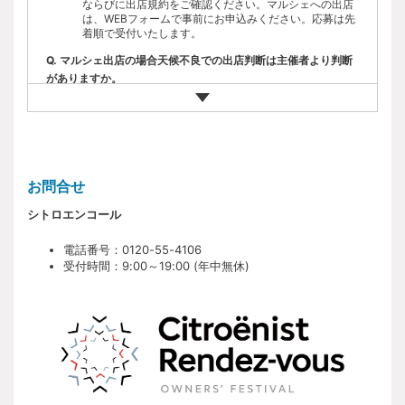
｢Citroën Marche｣は雨天決行ですが、天候が出店に支障
ならびに出店規約をご確認ください。マルシェへの出店
をきたす場合もあるので、出店の判断は各自で行ってく
は、WEBフォームで事前にお申込みください。応募は先
当イベントの参加料は無料です。
ださい。
着順で受付いたします。
｢Citroën Marche｣は、事前の予告なく、運営上の事情、
Q. イベントの参加に伴い、どのような費用が掛かりますか。
Q. マルシェ出店の場合天候不良での出店判断は主催者より判断
荒天、天災、疫病などの不可抗力によりイベント内容の
変更、中断または中止する場合があります。開催延期の
がありますか。
会場内における飲食物、販売物には料金が必要です。当
予定はありません。
イベントへの参加に伴う会場までの交通費や宿泊費など
｢Citroën Marche｣の出店資格には下記条件が必要となり
は参加者各自のご負担です。
イベントは雨天決行ですが、天候が出店に支障をきたす
ます。 ｢Citroën Marche｣の出店資格には下記条件が必要
場合もあるので、出店の判断は各自で行ってください。
となります。
Q. イベント時に雨天の場合はどのようになりますか。
企画主旨より、シトロエンオーナーであり当日シトロエ
Q. 雨天の場合にマルシェ開催ができない場合はどのようになり
ン車でご来場いただける方。
ますか。
イベントは、基本的には雨天決行になります、但し事前
事前応募のうえ、先着制にて主催者が定める方法で参加
お問合せ
の予告なく、運営上の事情、荒天、天災、疫病などの不
が確定された方。
可抗力によりイベント内容の変更、中断または中止する
イベントは、事前の予告なく、運営上の事情、荒天、天
｢Citroën Marche｣の出店料は無料です。売り上げに対す
シトロエンコール
場合があります。またその場合に開催延期の予定はあり
災、疫病などの不可抗力によりイベント内容の変更、中
る出店マージン等も必要ありません。
ません。
断または中止する場合があります。またその場合に開催
｢Citroën Marche｣の出店に伴う会場までの交通費や宿泊
延期の予定はありません。
費などは参加者各自のご負担です。
電話番号：0120-55-4106
Q. 参加者の車はどのように駐車するのですか？
｢Citroën Marche｣の出店は、イベント参加に必要な項目
受付時間：9:00～19:00 (年中無休)
Q. マルシェに参加する場合の出店資格はどのようになります
を入力した後に、｢Citroën Marche｣への出店希望欄に入
会場内駐車場は、車種や年式により区画を分けて駐車い
か。
力をしてください。
ただきます。駐車区画や集合時間の制限などは、25年9
｢Citroën Marche｣は、参加希望者が多数想定されるた
月中旬以降にお送りするイベントに関する詳細ご案内メ
め、参加者の確定は先着順により決定します。※お申込
企画主旨より、シトロエンオーナーであり当日シトロエ
ールをご確認ください。
み人数が、定員になり次第締め切ります。
ン車でご来場いただける方。事前応募のうえ、先着制に
Citroën Marche の出店は1組1スペースです。出店スペー
て主催者が定める方法で参加が確定された方。
Q. イベント参加で、その他の条件はありますか。
スは1店につき車両の 駐車場を含め約8m×約4mを想定し
ております。
Q. マルシェ出店の費用は何か掛かりますか。
会場内の安全確保のため、駐車場の入出時間に制限があ
出店スペースの位置は、事務局にて公平性を持って事前