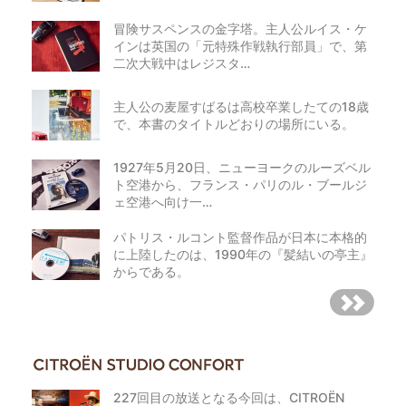
冒険サスペンスの金字塔。主人公ルイス・ケ
インは英国の「元特殊作戦執行部員」で、第
二次大戦中はレジスタ…
主人公の麦屋すばるは高校卒業したての18歳
で、本書のタイトルどおりの場所にいる。
1927年5月20日、ニューヨークのルーズベル
ト空港から、フランス・パリのル・ブールジ
ェ空港へ向け一…
パトリス・ルコント監督作品が日本に本格的
に上陸したのは、1990年の『髪結いの亭主』
からである。
227回目の放送となる今回は、CITROËN