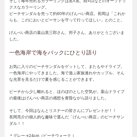
そして毎年売れるカラーリングは黒×黒、紺×白などのオーソドッ
クスなカラーリング。
ビーチサンダルを売って約60年のげんべい商店。長岡は「これか
らも、このにおいとビーサンを守って行ってほしい」とのこと。
げんべい商店の葉山英三郎さん、邦子さん、ありがとうございま
した。
一色海岸で海をバックにひとり語り
お気に入りのビーチサンダルをゲットして、またもやドライブ。
一色海岸にやってきました。海で遊ぶ家族連れやカップル、そん
な光景を見るだけで夏を感じることができます。
ビーチから少し離れると、ほのぼのとした空気が。葉山ドライブ
の最後はげんべい商店の感想を黄昏ながら語りました。
そして、今回はなんとリスナーの皆さんにプレゼントが！！
長岡亮介の個人的な趣味で選んだ「げんべい商店」のビーチサン
ダル！！
＊グレー→24cm（ビーチウォーク ）