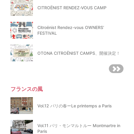
CITROËNIST RENDEZ-VOUS CAMP
Citroënist Rendez-vous OWNERS’
FESTIVAL
OTONA CITROËNIST CAMPS、開催決定！
フランスの風
Vol.12 パリの春ーLe printemps a Paris
Vol.11 パリ・モンマルトルー Montmartre in
Paris