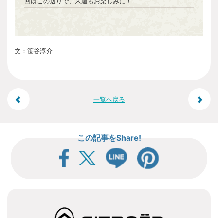
回はこの辺りで、来週もお楽しみに！
文：笹谷淳介
投
一覧へ戻る
稿
この記事をShare!
ナ
ビ
ゲ
ー
シ