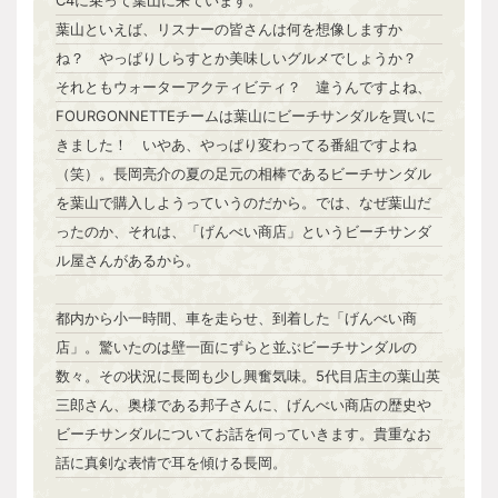
C4に乗って葉山に来ています。
葉山といえば、リスナーの皆さんは何を想像しますか
ね？ やっぱりしらすとか美味しいグルメでしょうか？
それともウォーターアクティビティ？ 違うんですよね、
FOURGONNETTEチームは葉山にビーチサンダルを買いに
きました！ いやあ、やっぱり変わってる番組ですよね
（笑）。長岡亮介の夏の足元の相棒であるビーチサンダル
を葉山で購入しようっていうのだから。では、なぜ葉山だ
ったのか、それは、「げんべい商店」というビーチサンダ
ル屋さんがあるから。
都内から小一時間、車を走らせ、到着した「げんべい商
店」。驚いたのは壁一面にずらと並ぶビーチサンダルの
数々。その状況に長岡も少し興奮気味。5代目店主の葉山英
三郎さん、奥様である邦子さんに、げんべい商店の歴史や
ビーチサンダルについてお話を伺っていきます。貴重なお
話に真剣な表情で耳を傾ける長岡。