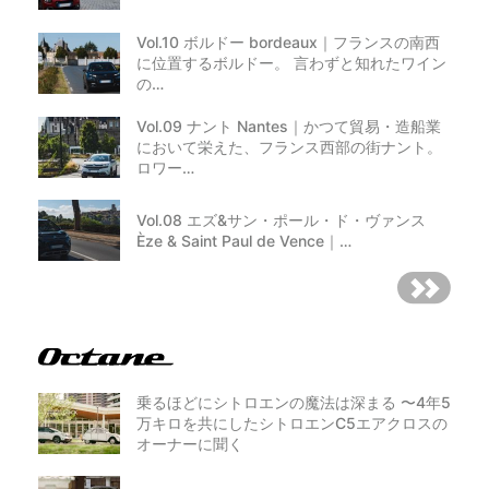
Vol.10 ボルドー bordeaux｜フランスの南西
に位置するボルドー。 言わずと知れたワイン
の…
Vol.09 ナント Nantes｜かつて貿易・造船業
において栄えた、フランス西部の街ナント。
ロワー…
Vol.08 エズ&サン・ポール・ド・ヴァンス
Èze & Saint Paul de Vence｜…
乗るほどにシトロエンの魔法は深まる 〜4年5
万キロを共にしたシトロエンC5エアクロスの
オーナーに聞く