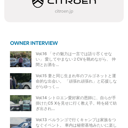
ョ
ン
Vol.16 「その魅力は一言では語り尽くせな
い」 愛してやまない２CVを眺めながら、 仲
間とお酒を…
Vol.15 妻と同じ生まれ年のフルゴネットと運
命的な出会い。 「頑張れ頑張れ」と応援しな
がらゆっく…
Vol.14 シトロエン愛好家の恩師に、自らが手
掛けたC5 Xを見せに行く教え子。時を経て紡
ぎ出され…
Vol.13 ベルランゴで行くキャンプは家族をつ
なぐイベント。 車内は秘密基地みたいに楽し