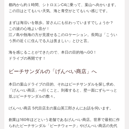
都内から約１時間、シトロエンC4に乗って、葉山へ向かいます。
この日はとてもいい天気、海と青空がとてもいい感じです。
まずは海沿いを散歩。皆さんにも伝わっていますでしょうか？
この波の心地よい音が！
江ノ島や熱海の方が見渡せるこのロケーション。長岡は「こうい
う所の近くに住んでる人は羨ましい」とひと言。
海を感じることができたので、本日の目的地へGO！
ドライブの再開です！
ビーチサンダルの「げんべい商店」へ
本日の葉山ドライブの目的、それはビーチサンダルを探し求め、
「げんべい商店」へ行くこと。到着すると、壁一面にずらーっと
並ぶビーチサンダルの数々。
げんべい商店 5代目店主の葉山英三郎さんにお話を伺います。
創業は160年ほどという老舗であるげんべい商店。世界で最初に作
られたビーチサンダル「ビーチウォーク」やげんべい商店の先代