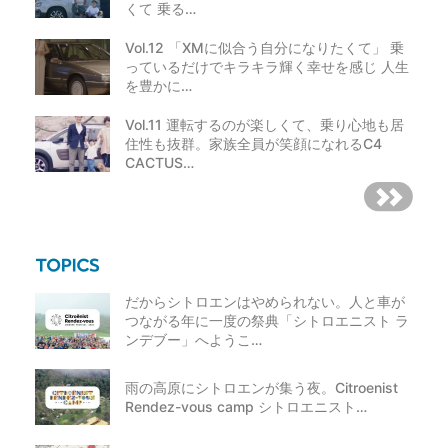
くて 乗る…
Vol.12 「XMに似合う自分になりたくて」 乗
っているだけでキラキラ輝く幸せを感じ 人生
を豊かに…
Vol.11 運転するのが楽しくて、乗り心地も居
住性も抜群。家族全員が笑顔になれるC4
CACTUS…
だからシトロエンはやめられない。人と車が
つながる年に一度の祭典「シトロエニスト ラ
ンデブー」へようこ…
雨の高原にシトロエンが集う夜。Citroenist
Rendez-vous camp シトロエニスト…