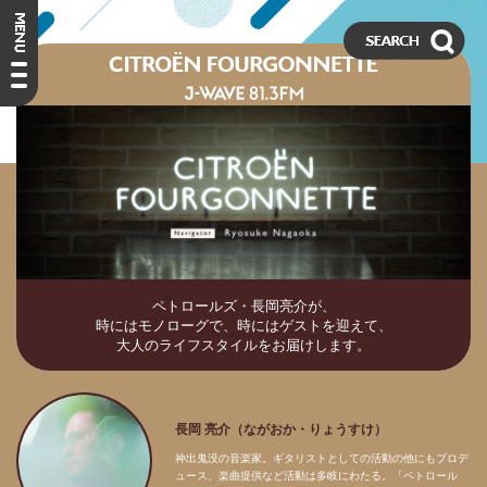
ペトロールズ・長岡亮介が、
時にはモノローグで、時にはゲストを迎えて、
大人のライフスタイルをお届けします。
長岡 亮介（ながおか・りょうすけ）
神出鬼没の音楽家。ギタリストとしての活動の他にもプロデ
ュース、楽曲提供など活動は多岐にわたる。「ペトロール