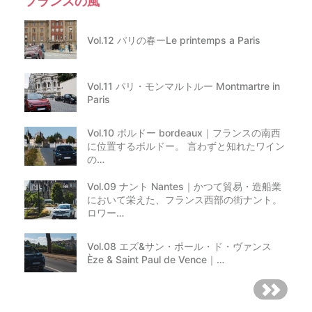
フランスの風
Vol.12 パリの春ーLe printemps a Paris
Vol.11 パリ・モンマルトルー Montmartre in
Paris
Vol.10 ボルドー bordeaux｜フランスの南西
に位置するボルドー。 言わずと知れたワイン
の…
Vol.09 ナント Nantes｜かつて貿易・造船業
において栄えた、フランス西部の街ナント。
ロワー…
Vol.08 エズ&サン・ポール・ド・ヴァンス
Èze & Saint Paul de Vence｜…