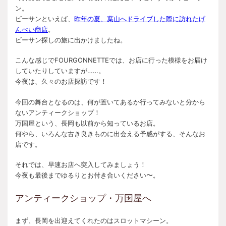
ン。
ビーサンといえば、
昨年の夏、葉山へドライブした際に訪れたげ
んべい商店
。
ビーサン探しの旅に出かけましたね。
こんな感じでFOURGONNETTEでは、お店に行った模様をお届け
していたりしていますが……。
今夜は、久々のお店探訪です！
今回の舞台となるのは、何が置いてあるか行ってみないと分から
ないアンティークショップ！
万国屋という、長岡も以前から知っているお店。
何やら、いろんな古き良きものに出会える予感がする、そんなお
店です。
それでは、早速お店へ突入してみましょう！
今夜も最後までゆるりとお付き合いください〜。
アンティークショップ・万国屋へ
まず、長岡を出迎えてくれたのはスロットマシーン。