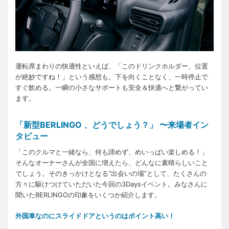
運転席まわりの快適性といえば、「このドリンクホルダー、位置
が絶妙ですね！」という感想も。下を向くことなく、一時停止で
すぐ飲める。一瞬の小さなサポートも安全＆快適へと繋がってい
ます。
「新型BERLINGO 、どうでしょう？」 〜来場者イン
タビュー
「このクルマと一緒なら、何も諦めず、めいっぱい楽しめる！」
そんなオーナーさんが全国に増えたら、どんなに素晴らしいこと
でしょう。そのきっかけとなる“出会いの場”として、たくさんの
方々に駆けつけていただいた今回の3Daysイベント。みなさんに
聞いたBERLINGOの印象をいくつか紹介します。
外国車なのにスライドドアというのはポイント高い！