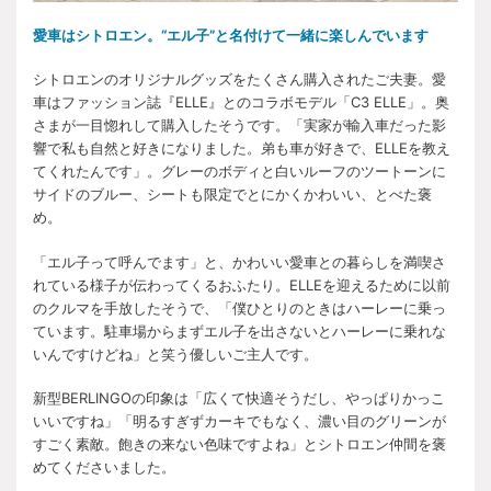
愛車はシトロエン。“エル子”と名付けて一緒に楽しんでいます
シトロエンのオリジナルグッズをたくさん購入されたご夫妻。愛
車はファッション誌『ELLE』とのコラボモデル「C3 ELLE」。奥
さまが一目惚れして購入したそうです。「実家が輸入車だった影
響で私も自然と好きになりました。弟も車が好きで、ELLEを教え
てくれたんです」。グレーのボディと白いルーフのツートーンに
サイドのブルー、シートも限定でとにかくかわいい、とべた褒
め。
「エル子って呼んでます」と、かわいい愛車との暮らしを満喫さ
れている様子が伝わってくるおふたり。ELLEを迎えるために以前
のクルマを手放したそうで、「僕ひとりのときはハーレーに乗っ
ています。駐車場からまずエル子を出さないとハーレーに乗れな
いんですけどね」と笑う優しいご主人です。
新型BERLINGOの印象は「広くて快適そうだし、やっぱりかっこ
いいですね」「明るすぎずカーキでもなく、濃い目のグリーンが
すごく素敵。飽きの来ない色味ですよね」とシトロエン仲間を褒
めてくださいました。