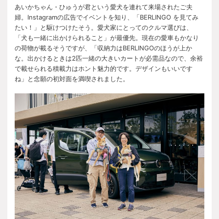
あいかちゃん・ひゅうが君という愛犬を連れて来場されたご夫
婦。Instagramの広告でイベントを知り、「BERLINGO を見てみ
たい！」と駆けつけたそう。愛犬家にとってのクルマ選びは、
「犬も一緒に出かけられること」が最優先。現在の愛車もかなり
の荷物が載るそうですが、「収納力はBERLINGOのほうが上か
な。出かけるときは2匹一緒の大きいカートが必需品なので、余裕
で載せられる積載力はホント魅力的です。デザインもいいです
ね」と念願の初対面を満喫されました。