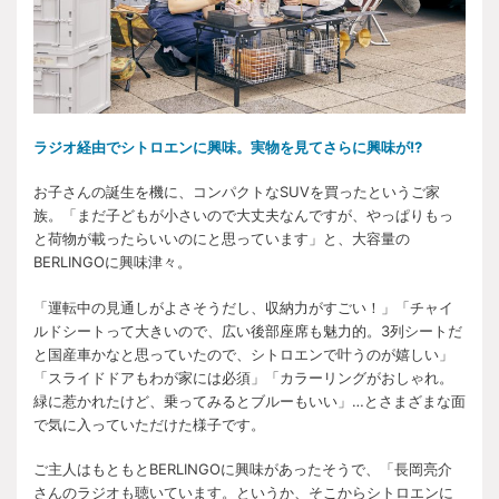
ラジオ経由でシトロエンに興味。実物を見てさらに興味が!?
お子さんの誕生を機に、コンパクトなSUVを買ったというご家
族。「まだ子どもが小さいので大丈夫なんですが、やっぱりもっ
と荷物が載ったらいいのにと思っています」と、大容量の
BERLINGOに興味津々。
「運転中の見通しがよさそうだし、収納力がすごい！」「チャイ
ルドシートって大きいので、広い後部座席も魅力的。3列シートだ
と国産車かなと思っていたので、シトロエンで叶うのが嬉しい」
「スライドドアもわが家には必須」「カラーリングがおしゃれ。
緑に惹かれたけど、乗ってみるとブルーもいい」…とさまざまな面
で気に入っていただけた様子です。
ご主人はもともとBERLINGOに興味があったそうで、「長岡亮介
さんのラジオも聴いています。というか、そこからシトロエンに