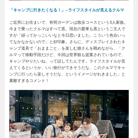
「キャンプに行きたくなる！」─ライフスタイルが見えるクルマ
ご近所にお住まいで、有明ガーデンは散歩コースという3人家族。
今まで乗ったクルマはすべて黒、現在の愛車も黒というご主人で
すが「緑ってかっこいいなと今日思いました。こういう色合いっ
てなかなかないので」と好印象。さらに、ディスプレイされたキ
ャンプ道具で「おままごと」を楽しむ娘さんを眺めながら、「ク
ルマって移動手段だけど、今回は世界観も提案されているので、
キャンプやりたいね、って話してたんです。ライフスタイルが見
えてくるというか、いい旅行ができそうだな、このクルマでキャ
ンプに行ったら楽しそうだな、というイメージがわきました」と
素敵すぎるコメント！