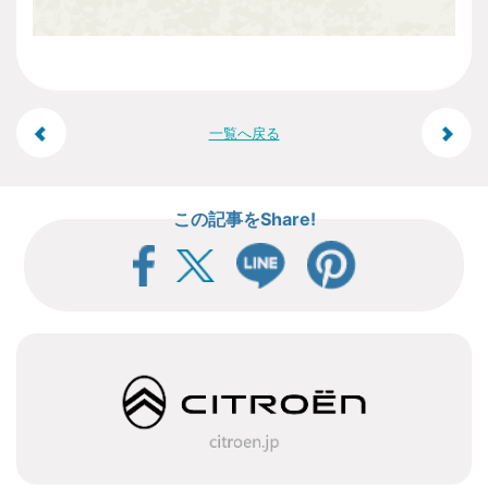
投
一覧へ戻る
稿
この記事をShare!
ナ
ビ
ゲ
ー
シ
ョ
ン