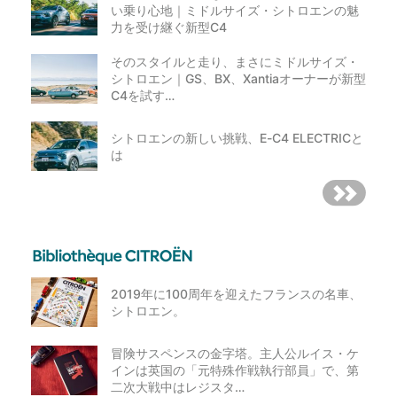
い乗り心地｜ミドルサイズ・シトロエンの魅
力を受け継ぐ新型C4
そのスタイルと走り、まさにミドルサイズ・
シトロエン｜GS、BX、Xantiaオーナーが新型
C4を試す…
シトロエンの新しい挑戦、E-C4 ELECTRICと
は
2019年に100周年を迎えたフランスの名車、
シトロエン。
冒険サスペンスの金字塔。主人公ルイス・ケ
インは英国の「元特殊作戦執行部員」で、第
二次大戦中はレジスタ…