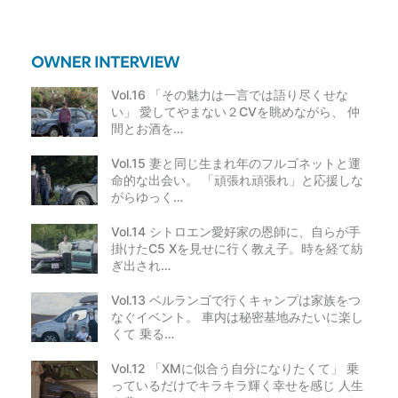
Vol.16 「その魅力は一言では語り尽くせな
い」 愛してやまない２CVを眺めながら、 仲
間とお酒を…
Vol.15 妻と同じ生まれ年のフルゴネットと運
命的な出会い。 「頑張れ頑張れ」と応援しな
がらゆっく…
Vol.14 シトロエン愛好家の恩師に、自らが手
掛けたC5 Xを見せに行く教え子。時を経て紡
ぎ出され…
Vol.13 ベルランゴで行くキャンプは家族をつ
なぐイベント。 車内は秘密基地みたいに楽し
くて 乗る…
Vol.12 「XMに似合う自分になりたくて」 乗
っているだけでキラキラ輝く幸せを感じ 人生