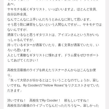
あ〜。
ヤキモチを妬くギタリスト、いっぱいいますよ。ほとんど全員、
自分以外全員。
なんでこんなに上手いんだろうとみんなに対して思います。
そう思う割に練習をしないという人間なんですが…。ヤキモチでは
ないんですが、
洒落ているなと思うギタリストは、アイゴンさんという方がいら
っしゃるんですが、
持っているギターが洒落ていたり、書く文章が洒落ていたり、い
ろいろ思います。
人として素敵なギタリストに憧れます。ドラム愛をぜひサポート
してあげてください！
高校生活最後のライブを終えたリスナーさんからはこんなお便
り。
「失って大切さが分かるとはこういうことなのでしょうか。寂し
いですね。Ry Cooderの“Yellow Roses”をリクエストさせていた
だきます」
渋いですね！ 高校生でRy Cooder！ 頼もしいですね！
高校生活の最後のライブってなんだっただろうな〜。寂しかった