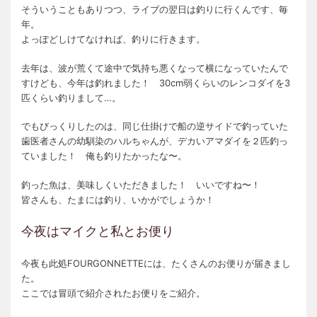
そういうこともありつつ、ライブの翌日は釣りに行くんです、毎
年。
よっぽどしけてなければ、釣りに行きます。
去年は、波が荒くて途中で気持ち悪くなって横になっていたんで
すけども、今年は釣れました！ 30cm弱くらいのレンコダイを3
匹くらい釣りまして…。
でもびっくりしたのは、同じ仕掛けで船の逆サイドで釣っていた
歯医者さんの幼馴染のハルちゃんが、デカいアマダイを２匹釣っ
ていました！ 俺も釣りたかったな〜。
釣った魚は、美味しくいただきました！ いいですね〜！
皆さんも、たまには釣り、いかがでしょうか！
今夜はマイクと私とお便り
今夜も此処FOURGONNETTEには、たくさんのお便りが届きまし
た。
ここでは冒頭で紹介されたお便りをご紹介。