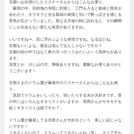
京都へお出掛けしたリスナーさんからはこんなお便り。
「豪雨の中、目的地の寺院に到達し、三門を入ると新緑と雨水が
合わさり、キラキラと光る新緑の表情と匂いで艶っぽさを感じる
景色が広がっていました。異なる天候の時に訪れると、その瞬間
にしか出会えない新たな発見がありますね」
いいですね〜。目に浮かぶような表現ですね。なるほどね。
京都もいいよな。最近は混んでるんじゃないですか？
京都の街の中ではなく奥の方へ行ってみたいという気持ちがあり
ます。
花背とか、少し山の方、興味ありますね。素敵なお便りありがと
うございます！
旦那さまのドラム愛が爆発中のリスナーさんからはこんなお便
り。
「笑顔でドラムをいじったり、叩いたりする夫が大好きです。世
の中にはいろんなギタリストがいますが、長岡さんがヤキモチを
妬くギタリストは誰ですか？」
ドラム愛が爆発してる旦那さんが大好きという、美しい話じゃな
いですか！
うるさくないの？ ドラムってうるさいよね（笑）。そうですか