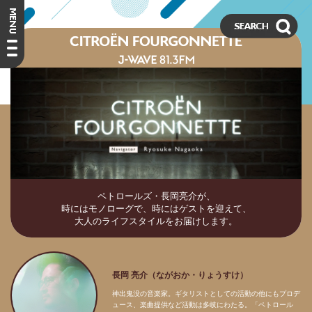
ペトロールズ・長岡亮介が、
時にはモノローグで、時にはゲストを迎えて、
大人のライフスタイルをお届けします。
長岡 亮介（ながおか・りょうすけ）
神出鬼没の音楽家。ギタリストとしての活動の他にもプロデ
ュース、楽曲提供など活動は多岐にわたる。「ペトロール