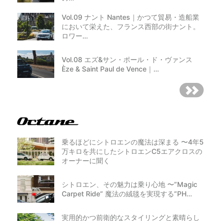
Vol.09 ナント Nantes｜かつて貿易・造船業
において栄えた、フランス西部の街ナント。
ロワー…
Vol.08 エズ&サン・ポール・ド・ヴァンス
Èze & Saint Paul de Vence｜…
乗るほどにシトロエンの魔法は深まる 〜4年5
万キロを共にしたシトロエンC5エアクロスの
オーナーに聞く
シトロエン、その魅力は乗り心地 〜”Magic
Carpet Ride” 魔法の絨毯を実現する”PH…
実用的かつ前衛的なスタイリングと素晴らし