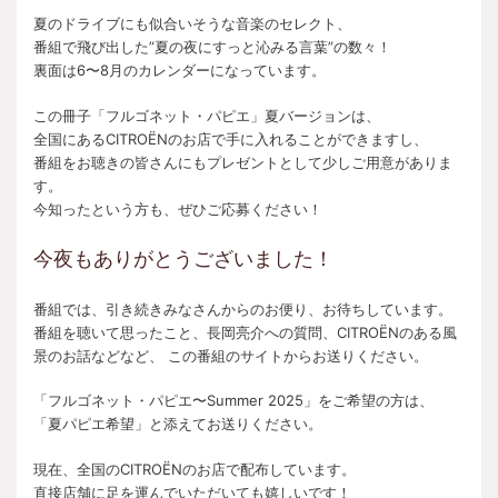
夏のドライブにも似合いそうな音楽のセレクト、
番組で飛び出した”夏の夜にすっと沁みる言葉”の数々！
裏面は6〜8月のカレンダーになっています。
この冊子「フルゴネット・パピエ」夏バージョンは、
全国にあるCITROËNのお店で手に入れることができますし、
番組をお聴きの皆さんにもプレゼントとして少しご用意がありま
す。
今知ったという方も、ぜひご応募ください！
今夜もありがとうございました！
番組では、引き続きみなさんからのお便り、お待ちしています。
番組を聴いて思ったこと、長岡亮介への質問、CITROËNのある風
景のお話などなど、 この番組のサイトからお送りください。
「フルゴネット・パピエ〜Summer 2025」をご希望の方は、
「夏パピエ希望」と添えてお送りください。
現在、全国のCITROËNのお店で配布しています。
直接店舗に足を運んでいただいても嬉しいです！