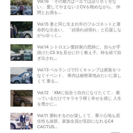
Vol.16 「その魅力は一言では語り尽くせな
い」 愛してやまない２CVを眺めながら、 仲
間とお酒を…
Vol.15 妻と同じ生まれ年のフルゴネットと運
命的な出会い。 「頑張れ頑張れ」と応援しな
がらゆっく…
Vol.14 シトロエン愛好家の恩師に、自らが手
掛けたC5 Xを見せに行く教え子。時を経て紡
ぎ出され…
Vol.13 ベルランゴで行くキャンプは家族をつ
なぐイベント。 車内は秘密基地みたいに楽し
くて 乗る…
Vol.12 「XMに似合う自分になりたくて」 乗
っているだけでキラキラ輝く幸せを感じ 人生
を豊かに…
Vol.11 運転するのが楽しくて、乗り心地も居
住性も抜群。家族全員が笑顔になれるC4
CACTUS…