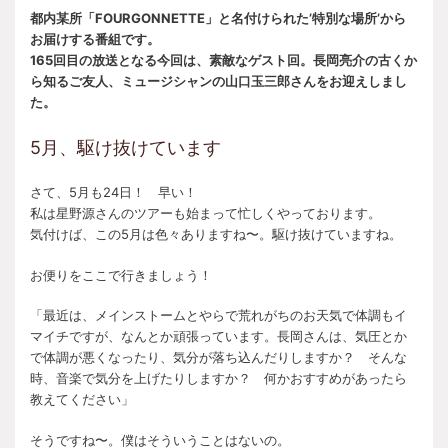
都内某所「FOURGONNETTE」と名付けられた’特別な場所’から
お届けする番組です。
165回目の放送となる今回は、素敵なゲスト回。長岡亮介の古くか
ら知るご友人、ミュージシャンの山口玉三郎さんをお迎えしまし
た。
5月、駆け抜けています
さて、5月も24日！ 早い！
私は星野源さんのツアーも始まって忙しくやっております。
気付けば、この5月は色々ありますね〜。駆け抜けていますね。
お便りをここで行きましょう！
「最近は、メインストームとやらで荒れがちのお天気で体調もイ
マイチですが、なんとか頑張っています。長岡さんは、気圧とか
で体調が悪くなったり、気分が落ち込んだりしますか？ そんな
時、音楽で気分を上げたりしますか？ 何かおすすめがあったら
教えてください」
そうですね〜。僕はそういうことはないの。