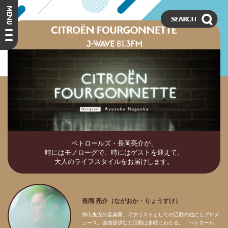
ペトロールズ・長岡亮介が、
時にはモノローグで、時にはゲストを迎えて、
大人のライフスタイルをお届けします。
長岡 亮介（ながおか・りょうすけ）
神出鬼没の音楽家。ギタリストとしての活動の他にもプロデ
ュース、楽曲提供など活動は多岐にわたる。「ペトロール