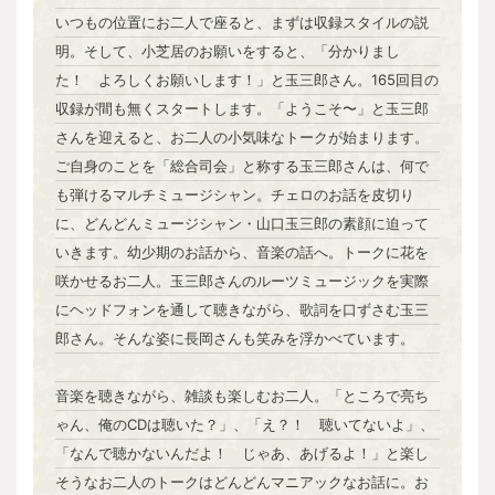
いつもの位置にお二人で座ると、まずは収録スタイルの説
明。そして、小芝居のお願いをすると、「分かりまし
た！ よろしくお願いします！」と玉三郎さん。165回目の
収録が間も無くスタートします。「ようこそ〜」と玉三郎
さんを迎えると、お二人の小気味なトークが始まります。
ご自身のことを「総合司会」と称する玉三郎さんは、何で
も弾けるマルチミュージシャン。チェロのお話を皮切り
に、どんどんミュージシャン・山口玉三郎の素顔に迫って
いきます。幼少期のお話から、音楽の話へ。トークに花を
咲かせるお二人。玉三郎さんのルーツミュージックを実際
にヘッドフォンを通して聴きながら、歌詞を口ずさむ玉三
郎さん。そんな姿に長岡さんも笑みを浮かべています。
音楽を聴きながら、雑談も楽しむお二人。「ところで亮ち
ゃん、俺のCDは聴いた？」、「え？！ 聴いてないよ」、
「なんで聴かないんだよ！ じゃあ、あげるよ！」と楽し
そうなお二人のトークはどんどんマニアックなお話に。お