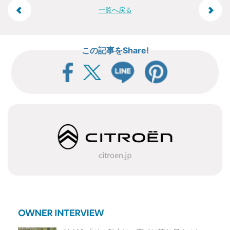
投
一覧へ戻る
稿
この記事をShare!
ナ
ビ
ゲ
ー
シ
ョ
ン