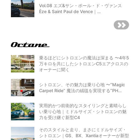
Vol.08 エズ&サン・ポール・ド・ヴァンス
Èze & Saint Paul de Vence｜…
乗るほどにシトロエンの魔法は深まる 〜4年5
万キロを共にしたシトロエンC5エアクロスの
オーナーに聞く
シトロエン、その魅力は乗り心地 〜”Magic
Carpet Ride” 魔法の絨毯を実現する”PH…
実用的かつ前衛的なスタイリングと素晴らし
い乗り心地｜ミドルサイズ・シトロエンの魅
力を受け継ぐ新型C4
そのスタイルと走り、まさにミドルサイズ・
シトロエン｜GS、BX、Xantiaオーナーが新型