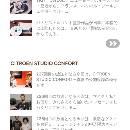
1927年5月20日、ニューヨークのルーズベル
ト空港から、フランス・パリのル・ブールジ
ェ空港へ向け一…
パトリス・ルコント監督作品が日本に本格的
に上陸したのは、1990年の『髪結いの亭主』
からである。
227回目の放送となる今回は、CITROËN
STUDIO CONFORT〜真夏の公開収録の模様
をオ…
226回目の放送となる今回は、マイクと私と
お便り。みなさんから届いたメッセージをじ
っくりとご紹介しま…
225回目の放送となる今回は、素敵なゲスト
をお迎え。ミュージシャンの中込陽大さんと
トークに花を咲かせ…