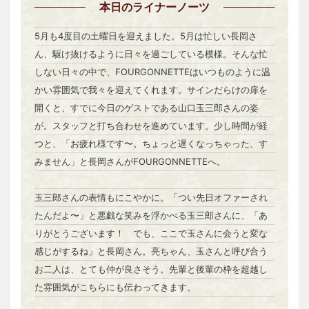
本日
のライナーノーツ
5月も4度目の土曜日を迎えました。5月は忙しい長岡さ
ん、駆け抜けるように日々を過ごしている模様。そんな忙
しない日々の中で、FOURGONNETTEはいつものように温
かい雰囲気で我々を迎えてくれます。サインだらけの扉を
開くと、すでに今日のゲストである山口玉三郎さんの姿
が。スタッフと打ち合わせを進めています。少し時間が経
つと、「お疲れ様です〜。ちょっと遅くなっちゃった、す
みません」と長岡さんがFOURGONNETTEへ。
玉三郎さんの表情もにこやかに。「つい先日オファーされ
たんだよ〜」と悪戯な笑みを浮かべる玉三郎さんに、「あ
りがとうございます！ でも、ここで玉さんに会うと変な
感じがするね」と長岡さん。亮ちゃん、玉さんと呼び合う
お二人は、とても仲が良さそう。先輩と後輩の枠を超越し
た雰囲気がこちらにも伝わってきます。