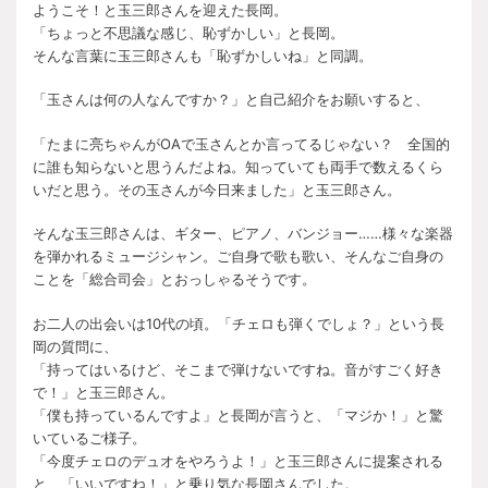
ようこそ！と玉三郎さんを迎えた長岡。
「ちょっと不思議な感じ、恥ずかしい」と長岡。
そんな言葉に玉三郎さんも「恥ずかしいね」と同調。
「玉さんは何の人なんですか？」と自己紹介をお願いすると、
「たまに亮ちゃんがOAで玉さんとか言ってるじゃない？ 全国的
に誰も知らないと思うんだよね。知っていても両手で数えるくら
いだと思う。その玉さんが今日来ました」と玉三郎さん。
そんな玉三郎さんは、ギター、ピアノ、バンジョー……様々な楽器
を弾かれるミュージシャン。ご自身で歌も歌い、そんなご自身の
ことを「総合司会」とおっしゃるそうです。
お二人の出会いは10代の頃。「チェロも弾くでしょ？」という長
岡の質問に、
「持ってはいるけど、そこまで弾けないですね。音がすごく好き
で！」と玉三郎さん。
「僕も持っているんですよ」と長岡が言うと、「マジか！」と驚
いているご様子。
「今度チェロのデュオをやろうよ！」と玉三郎さんに提案される
と、「いいですね！」と乗り気な長岡さんでした。