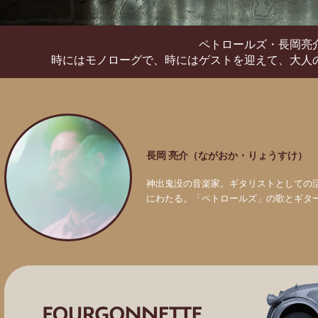
ペトロールズ・長岡亮
時にはモノローグで、時にはゲストを迎えて、
大人
長岡 亮介（ながおか・りょうすけ）
神出鬼没の音楽家。ギタリストとしての
にわたる。「ペトロールズ」の歌とギタ