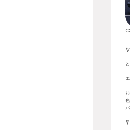
C
な
と
エ
お
色
バ
早