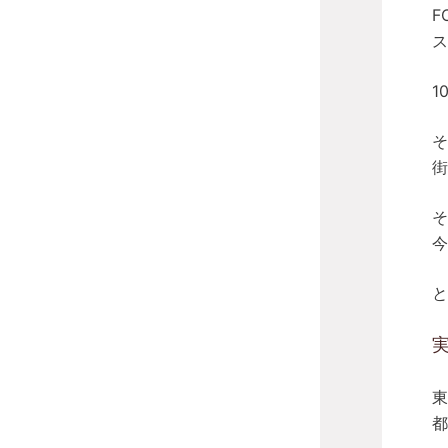
F
ス
1
そ
街
そ
今
と
東
都