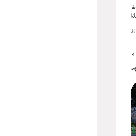
今
以
お
「
す
※