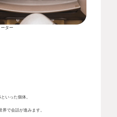
メーター
5といった個体。
世界で会話が進みます。