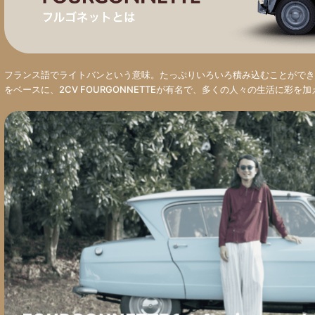
フランス語でライトバンという意味。たっぷりいろいろ積み込むことができ
をベースに、2CV FOURGONNETTEが有名で、多くの人々の生活に彩を