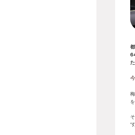
都
6
た
梅
を
そ
”