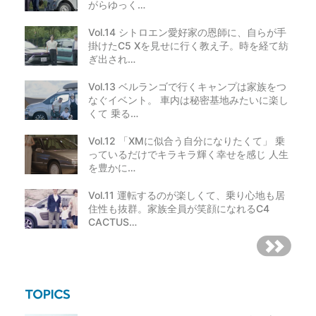
がらゆっく…
Vol.14 シトロエン愛好家の恩師に、自らが手
掛けたC5 Xを見せに行く教え子。時を経て紡
ぎ出され…
Vol.13 ベルランゴで行くキャンプは家族をつ
なぐイベント。 車内は秘密基地みたいに楽し
くて 乗る…
Vol.12 「XMに似合う自分になりたくて」 乗
っているだけでキラキラ輝く幸せを感じ 人生
を豊かに…
Vol.11 運転するのが楽しくて、乗り心地も居
住性も抜群。家族全員が笑顔になれるC4
CACTUS…