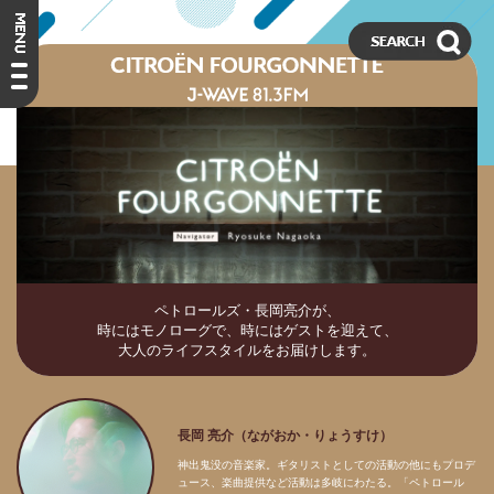
ペトロールズ・長岡亮介が、
時にはモノローグで、時にはゲストを迎えて、
大人のライフスタイルをお届けします。
長岡 亮介（ながおか・りょうすけ）
神出鬼没の音楽家。ギタリストとしての活動の他にもプロデ
ュース、楽曲提供など活動は多岐にわたる。「ペトロール