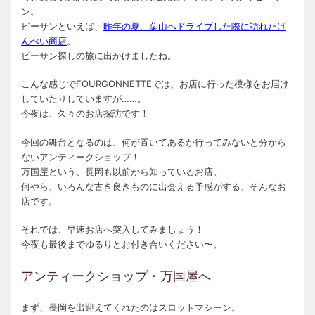
ン。
ビーサンといえば、
昨年の夏、葉山へドライブした際に訪れたげ
んべい商店
。
ビーサン探しの旅に出かけましたね。
こんな感じでFOURGONNETTEでは、お店に行った模様をお届け
していたりしていますが……。
今夜は、久々のお店探訪です！
今回の舞台となるのは、何が置いてあるか行ってみないと分から
ないアンティークショップ！
万国屋という、長岡も以前から知っているお店。
何やら、いろんな古き良きものに出会える予感がする、そんなお
店です。
それでは、早速お店へ突入してみましょう！
今夜も最後までゆるりとお付き合いください〜。
アンティークショップ・万国屋へ
まず、長岡を出迎えてくれたのはスロットマシーン。