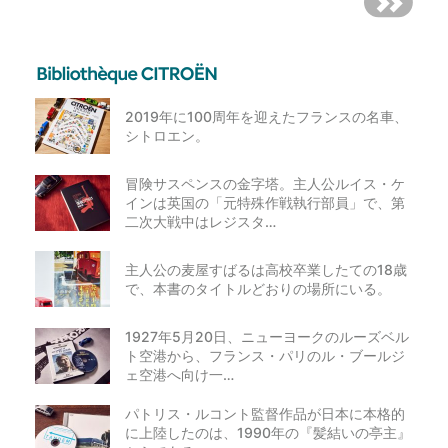
2019年に100周年を迎えたフランスの名車、
シトロエン。
冒険サスペンスの金字塔。主人公ルイス・ケ
インは英国の「元特殊作戦執行部員」で、第
二次大戦中はレジスタ…
主人公の麦屋すばるは高校卒業したての18歳
で、本書のタイトルどおりの場所にいる。
1927年5月20日、ニューヨークのルーズベル
ト空港から、フランス・パリのル・ブールジ
ェ空港へ向け一…
パトリス・ルコント監督作品が日本に本格的
に上陸したのは、1990年の『髪結いの亭主』