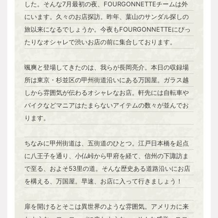
した。そんな7月最初の夜、FOURGONNETTEチームは外
にいます。久々のお店探訪。昨年、葉山のサンダル探しの
旅以来になるでしょうか。今夜もFOURGONNETTEにぴっ
たりなオシャレで渋いお店の前に集合しております。
颯爽と登場してきたのは、我らが長岡亮介。本日の収録場
所は東京・杉並区の甲州街道沿いにある万国屋。ガラス越
しから雰囲気が伝わるオシャレなお店。軒先には自転車や
バイクなどマニアはたまらないアイテムの数々が並んでお
ります。
ちなみに甲州街道は、五街道のひとつ。江戸日本橋を起点
に八王子を通り、小仏峠から甲府を経て、信州の下諏訪ま
で至る、およそ53里の道。そんな歴史ある道路沿いにお店
を構える、万国屋。早速、お店に入って行きましょう！
扉を開けるとそこは異世界のような雰囲気。アメリカに来