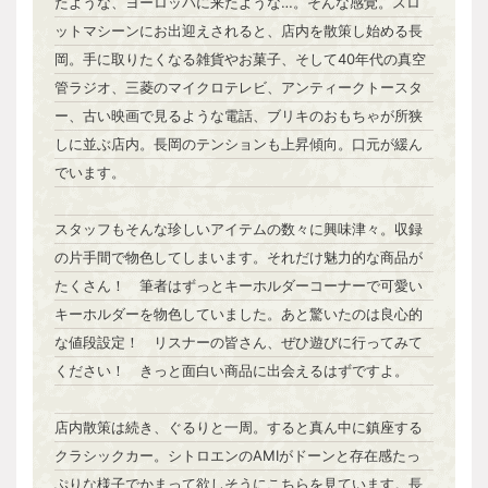
たような、ヨーロッパに来たような…。そんな感覚。スロ
ットマシーンにお出迎えされると、店内を散策し始める長
岡。手に取りたくなる雑貨やお菓子、そして40年代の真空
管ラジオ、三菱のマイクロテレビ、アンティークトースタ
ー、古い映画で見るような電話、ブリキのおもちゃが所狭
しに並ぶ店内。長岡のテンションも上昇傾向。口元が緩ん
でいます。
スタッフもそんな珍しいアイテムの数々に興味津々。収録
の片手間で物色してしまいます。それだけ魅力的な商品が
たくさん！ 筆者はずっとキーホルダーコーナーで可愛い
キーホルダーを物色していました。あと驚いたのは良心的
な値段設定！ リスナーの皆さん、ぜひ遊びに行ってみて
ください！ きっと面白い商品に出会えるはずですよ。
店内散策は続き、ぐるりと一周。すると真ん中に鎮座する
クラシックカー。シトロエンのAMIがドーンと存在感たっ
ぷりな様子でかまって欲しそうにこちらを見ています。長