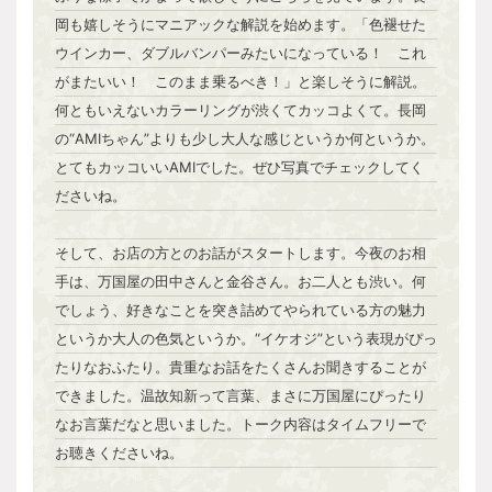
岡も嬉しそうにマニアックな解説を始めます。「色褪せた
ウインカー、ダブルバンパーみたいになっている！ これ
がまたいい！ このまま乗るべき！」と楽しそうに解説。
何ともいえないカラーリングが渋くてカッコよくて。長岡
の“AMIちゃん”よりも少し大人な感じというか何というか。
とてもカッコいいAMIでした。ぜひ写真でチェックしてく
ださいね。
そして、お店の方とのお話がスタートします。今夜のお相
手は、万国屋の田中さんと金谷さん。お二人とも渋い。何
でしょう、好きなことを突き詰めてやられている方の魅力
というか大人の色気というか。“イケオジ”という表現がぴっ
たりなおふたり。貴重なお話をたくさんお聞きすることが
できました。温故知新って言葉、まさに万国屋にぴったり
なお言葉だなと思いました。トーク内容はタイムフリーで
お聴きくださいね。