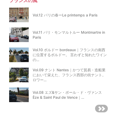
フランスの風
Vol.12 パリの春ーLe printemps a Paris
Vol.11 パリ・モンマルトルー Montmartre in
Paris
Vol.10 ボルドー bordeaux｜フランスの南西
に位置するボルドー。 言わずと知れたワイン
の…
Vol.09 ナント Nantes｜かつて貿易・造船業
において栄えた、フランス西部の街ナント。
ロワー…
Vol.08 エズ&サン・ポール・ド・ヴァンス
Èze & Saint Paul de Vence｜…