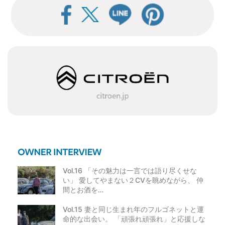
ビ
ゲ
ー
シ
ョ
ン
Vol.16 「その魅力は一言では語り尽くせな
い」 愛してやまない２CVを眺めながら、 仲
間とお酒を…
Vol.15 妻と同じ生まれ年のフルゴネットと運
命的な出会い。 「頑張れ頑張れ」と応援しな