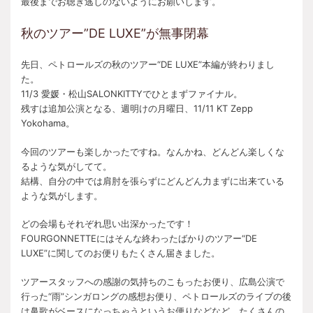
最後までお聴き逃しのないようにお願いします。
秋のツアー”DE LUXE”が無事閉幕
先日、ペトロールズの秋のツアー“DE LUXE”本編が終わりまし
た。
11/3 愛媛・松山SALONKITTYでひとまずファイナル。
残すは追加公演となる、週明けの月曜日、11/11 KT Zepp
Yokohama。
今回のツアーも楽しかったですね。なんかね、どんどん楽しくな
るような気がしてて。
結構、自分の中では肩肘を張らずにどんどん力まずに出来ている
ような気がします。
どの会場もそれぞれ思い出深かったです！
FOURGONNETTEにはそんな終わったばかりのツアー“DE
LUXE”に関してのお便りもたくさん届きました。
ツアースタッフへの感謝の気持ちのこもったお便り、広島公演で
行った“雨”シンガロングの感想お便り、ペトロールズのライブの後
は鼻歌がベースになっちゃうというお便りなどなど、たくさんの