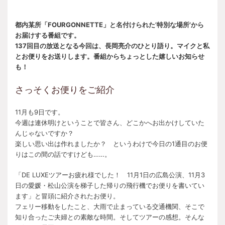
都内某所「FOURGONNETTE」と名付けられた’特別な場所’から
お届けする番組です。
137回目の放送となる今回は、長岡亮介のひとり語り。マイクと私
とお便りをお送りします。番組からちょっとした嬉しいお知らせ
も！
さっそくお便りをご紹介
11月も9日です。
今週は連休明けということで皆さん、どこかへお出かけしていた
んじゃないですか？
楽しい思い出は作れましたか？ というわけで今日の1通目のお便
りはこの間の話ですけども……。
「DE LUXEツアーお疲れ様でした！ 11月1日の広島公演、11月3
日の愛媛・松山公演を梯子した帰りの飛行機でお便りを書いてい
ます」と冒頭に紹介されたお便り。
フェリー移動をしたこと、大雨で止まっている交通機関、そこで
知り合ったご夫婦との素敵な時間。そしてツアーの感想。そんな