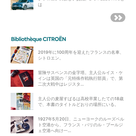
は
2019年に100周年を迎えたフランスの名車、
シトロエン。
冒険サスペンスの金字塔。主人公ルイス・ケ
インは英国の「元特殊作戦執行部員」で、第
二次大戦中はレジスタ…
主人公の麦屋すばるは高校卒業したての18歳
で、本書のタイトルどおりの場所にいる。
1927年5月20日、ニューヨークのルーズベル
ト空港から、フランス・パリのル・ブールジ
ェ空港へ向け一…