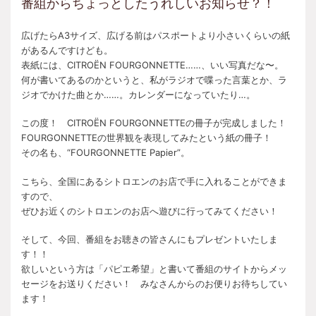
番組からちょっとしたうれしいお知らせ？！
広げたらA3サイズ、広げる前はパスポートより小さいくらいの紙
があるんですけども。
表紙には、CITROËN FOURGONNETTE……、いい写真だな〜。
何が書いてあるのかというと、私がラジオで喋った言葉とか、ラ
ジオでかけた曲とか……。カレンダーになっていたり…。
この度！ CITROËN FOURGONNETTEの冊子が完成しました！
FOURGONNETTEの世界観を表現してみたという紙の冊子！
その名も、“FOURGONNETTE Papier”。
こちら、全国にあるシトロエンのお店で手に入れることができま
すので、
ぜひお近くのシトロエンのお店へ遊びに行ってみてください！
そして、今回、番組をお聴きの皆さんにもプレゼントいたしま
す！！
欲しいという方は「パピエ希望」と書いて番組のサイトからメッ
セージをお送りください！ みなさんからのお便りお待ちしてい
ます！