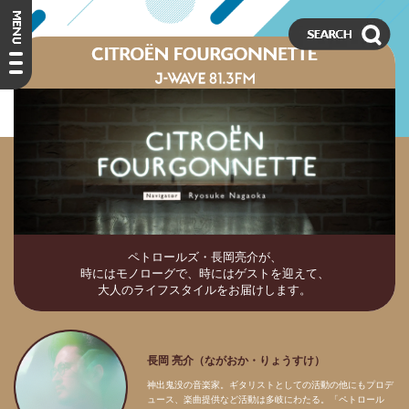
ペトロールズ・長岡亮介が、
時にはモノローグで、時にはゲストを迎えて、
大人のライフスタイルをお届けします。
長岡 亮介（ながおか・りょうすけ）
神出鬼没の音楽家。ギタリストとしての活動の他にもプロデ
ュース、楽曲提供など活動は多岐にわたる。「ペトロール