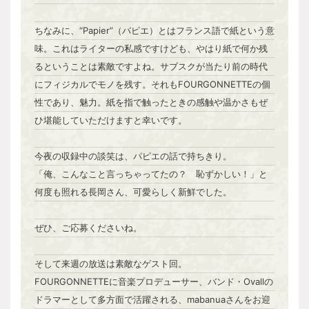
ちなみに、“Papier”（パピエ）とはフランス語で紙という意
味。これはライターの私感ですけども、やはり紙で何か残
るということは素敵ですよね。サブスクが当たり前の時代
にフィジカルでモノを残す。それもFOURGONNETTEの個
性であり、魅力。紙を指で触ったときの感触や温かさもぜ
ひ堪能していただけますと幸いです。
今夜の収録中の談笑は、パピエの話で持ちきり。
「俺、こんなこと言っちゃってたの？ 恥ずかしい！」と
何度も照れる長岡さん、可愛らしく新鮮でした。
ぜひ、ご応募くださいね。
そして来週の放送は素敵なゲスト回。
FOURGONNETTEに音楽プロデューサー、バンド・Ovallの
ドラマーとして多方面で活躍される、mabanuaさんをお迎