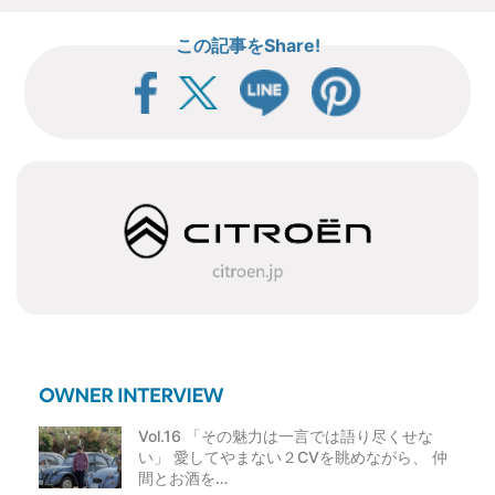
稿
この記事をShare!
ナ
ビ
ゲ
ー
シ
ョ
ン
Vol.16 「その魅力は一言では語り尽くせな
い」 愛してやまない２CVを眺めながら、 仲
間とお酒を…