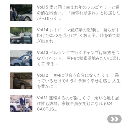
Vol.15 妻と同じ生まれ年のフルゴネットと運
命的な出会い。 「頑張れ頑張れ」と応援しな
がらゆっく…
Vol.14 シトロエン愛好家の恩師に、自らが手
掛けたC5 Xを見せに行く教え子。時を経て紡
ぎ出され…
Vol.13 ベルランゴで行くキャンプは家族をつ
なぐイベント。 車内は秘密基地みたいに楽し
くて 乗る…
Vol.12 「XMに似合う自分になりたくて」 乗
っているだけでキラキラ輝く幸せを感じ 人生
を豊かに…
Vol.11 運転するのが楽しくて、乗り心地も居
住性も抜群。家族全員が笑顔になれるC4
CACTUS…