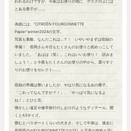
われるわけですが、今夜はお便りの他に、デスクの上には
とある冊子が……。
表紙には、”CITROËN FOURGONNETTE
Papier”winter2024の文字。
写真も素敵。なんだこれは…？！ いやいやまずは収録の
準備！ 長岡さん今日もたくさんのお便りと睨めっこして
いました。「あはは（笑）。これはいいお便り！ 読みま
しょう！」と今夜もたくさんのお便りの中から、選りすぐ
りのお便りをセレクト……。
収録の準備は整いましたが、やはり気になるあの冊子。
「これってなんですか？！」、「やっぱり気になるよ
ね！」とひと言。
懐かしい遠足や修学旅行のしおりのようなディテール。開
くとA3サイズ。
畳むとパスポートくらいの大きさ、そして中身は、過去に
長岡亮介がFOURGONNETTEでお話した言葉の抜粋と流し