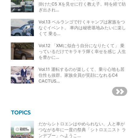
掛けたC5 Xを見せに行く教え子。時を経て紡
ぎ出され…
Vol.13 ベルランゴで行くキャンプは家族をつ
なぐイベント。 車内は秘密基地みたいに楽し
くて 乗る…
Vol.12 「XMに似合う自分になりたくて」 乗
っているだけでキラキラ輝く幸せを感じ 人生
を豊かに…
Vol.11 運転するのが楽しくて、乗り心地も居
住性も抜群。家族全員が笑顔になれるC4
CACTUS…
だからシトロエンはやめられない。人と車が
つながる年に一度の祭典「シトロエニスト ラ
ンデブー」へようこ…