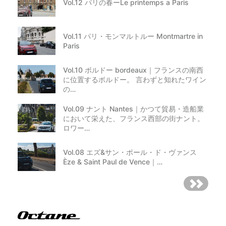
Vol.12 パリの春ーLe printemps a Paris
Vol.11 パリ・モンマルトルー Montmartre in
Paris
Vol.10 ボルドー bordeaux｜フランスの南西
に位置するボルドー。 言わずと知れたワイン
の…
Vol.09 ナント Nantes｜かつて貿易・造船業
において栄えた、フランス西部の街ナント。
ロワー…
Vol.08 エズ&サン・ポール・ド・ヴァンス
Èze & Saint Paul de Vence｜…