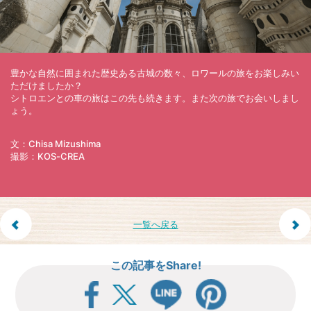
豊かな自然に囲まれた歴史ある古城の数々、ロワールの旅をお楽しみい
ただけましたか？
シトロエンとの車の旅はこの先も続きます。また次の旅でお会いしまし
ょう。
文：Chisa Mizushima
撮影：KOS-CREA
投
一覧へ戻る
稿
この記事をShare!
ナ