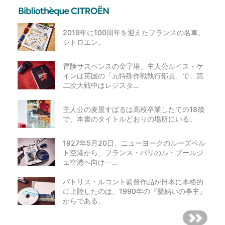
2019年に100周年を迎えたフランスの名車、
シトロエン。
冒険サスペンスの金字塔。主人公ルイス・ケ
インは英国の「元特殊作戦執行部員」で、第
二次大戦中はレジスタ…
主人公の麦屋すばるは高校卒業したての18歳
で、本書のタイトルどおりの場所にいる。
1927年5月20日、ニューヨークのルーズベル
ト空港から、フランス・パリのル・ブールジ
ェ空港へ向け一…
パトリス・ルコント監督作品が日本に本格的
に上陸したのは、1990年の『髪結いの亭主』
からである。