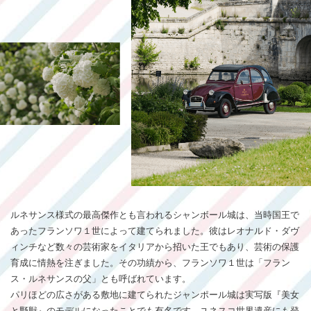
ルネサンス様式の最高傑作とも言われるシャンボール城は、当時国王で
あったフランソワ１世によって建てられました。彼はレオナルド・ダヴ
ィンチなど数々の芸術家をイタリアから招いた王でもあり、芸術の保護
育成に情熱を注ぎました。その功績から、フランソワ１世は「フラン
ス・ルネサンスの父」とも呼ばれています。
パリほどの広さがある敷地に建てられたジャンポール城は実写版『美女
と野獣』のモデルになったことでも有名です。ユネスコ世界遺産にも登