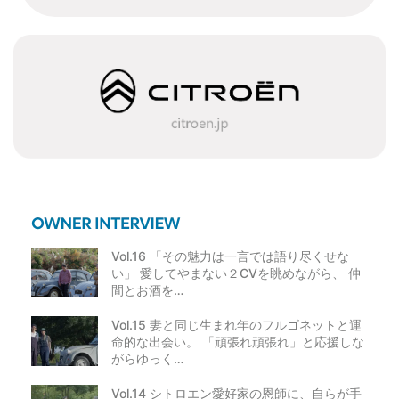
ビ
ゲ
ー
シ
ョ
ン
Vol.16 「その魅力は一言では語り尽くせな
い」 愛してやまない２CVを眺めながら、 仲
間とお酒を…
Vol.15 妻と同じ生まれ年のフルゴネットと運
命的な出会い。 「頑張れ頑張れ」と応援しな
がらゆっく…
Vol.14 シトロエン愛好家の恩師に、自らが手