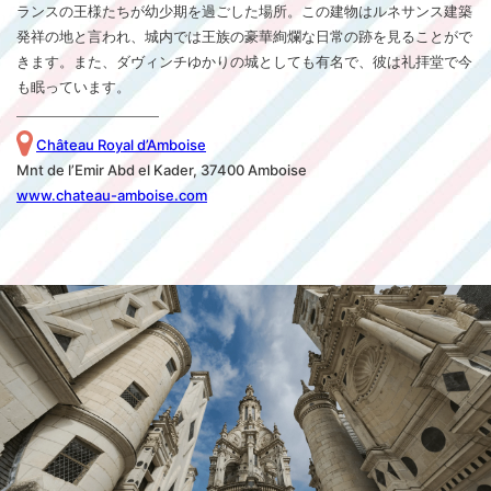
ランスの王様たちが幼少期を過ごした場所。この建物はルネサンス建築
発祥の地と言われ、城内では王族の豪華絢爛な日常の跡を見ることがで
きます。また、ダヴィンチゆかりの城としても有名で、彼は礼拝堂で今
も眠っています。
Château Royal d’Amboise
Mnt de l’Emir Abd el Kader, 37400 Amboise
www.chateau-amboise.com