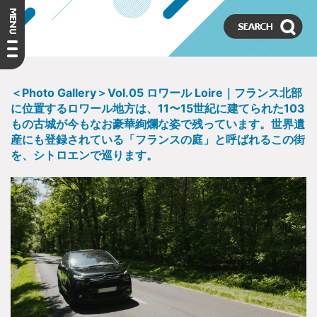
＜Photo Gallery＞Vol.05 ロワール Loire｜フランス北部
に位置するロワール地方は、11〜15世紀に建てられた103
もの古城が今もなお豪華絢爛な姿で残っています。世界遺
産にも登録されている「フランスの庭」と呼ばれるこの街
を、シトロエンで巡ります。