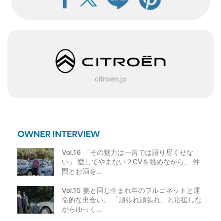
Vol.16 「その魅力は一言では語り尽くせな
い」 愛してやまない２CVを眺めながら、 仲
間とお酒を…
Vol.15 妻と同じ生まれ年のフルゴネットと運
命的な出会い。 「頑張れ頑張れ」と応援しな
がらゆっく…