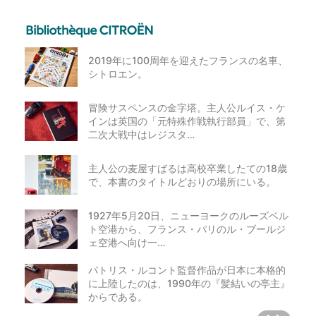
2019年に100周年を迎えたフランスの名車、
シトロエン。
冒険サスペンスの金字塔。主人公ルイス・ケ
インは英国の「元特殊作戦執行部員」で、第
二次大戦中はレジスタ…
主人公の麦屋すばるは高校卒業したての18歳
で、本書のタイトルどおりの場所にいる。
1927年5月20日、ニューヨークのルーズベル
ト空港から、フランス・パリのル・ブールジ
ェ空港へ向け一…
パトリス・ルコント監督作品が日本に本格的
に上陸したのは、1990年の『髪結いの亭主』
からである。