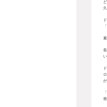
ど
久
ド
「
素
長
い
ド
ロ
が
「
喪