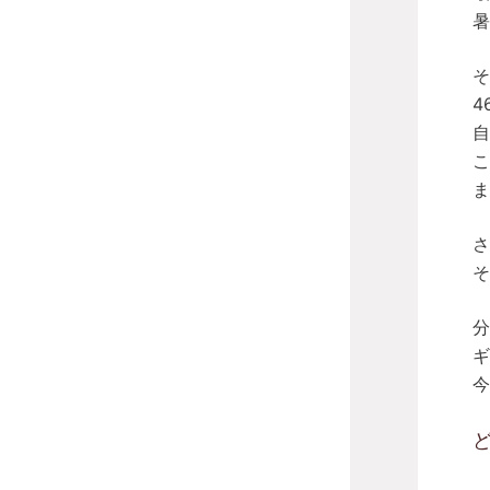
暑
そ
4
自
こ
ま
さ
そ
分
ギ
今
ど