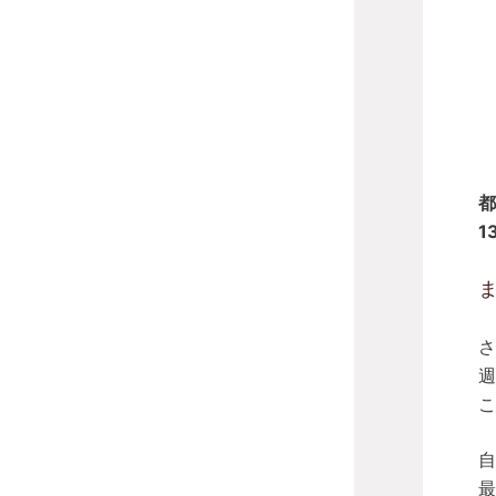
都
1
さ
週
こ
自
最