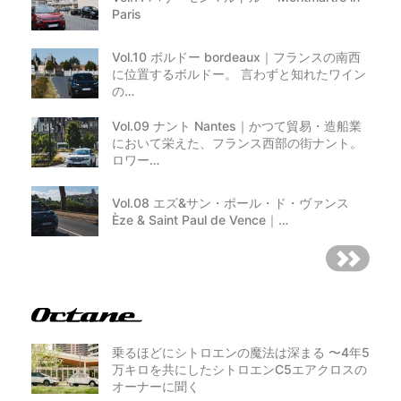
Paris
Vol.10 ボルドー bordeaux｜フランスの南西
に位置するボルドー。 言わずと知れたワイン
の…
Vol.09 ナント Nantes｜かつて貿易・造船業
において栄えた、フランス西部の街ナント。
ロワー…
Vol.08 エズ&サン・ポール・ド・ヴァンス
Èze & Saint Paul de Vence｜…
乗るほどにシトロエンの魔法は深まる 〜4年5
万キロを共にしたシトロエンC5エアクロスの
オーナーに聞く