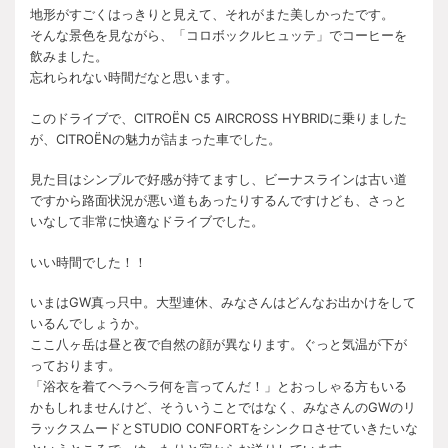
地形がすごくはっきりと見えて、それがまた美しかったです。
そんな景色を見ながら、「コロボックルヒュッテ」でコーヒーを
飲みました。
忘れられない時間だなと思います。
このドライブで、CITROËN C5 AIRCROSS HYBRIDに乗りました
が、CITROËNの魅力が詰まった車でした。
見た目はシンプルで好感が持てますし、ビーナスラインは古い道
ですから路面状況が悪い道もあったりするんですけども、さっと
いなして非常に快適なドライブでした。
いい時間でした！！
いまはGW真っ只中。大型連休、みなさんはどんなお出かけをして
いるんでしょうか。
ここ八ヶ岳は昼と夜で自然の顔が異なります。ぐっと気温が下が
っております。
「浴衣を着てヘラヘラ何を言ってんだ！」とおっしゃる方もいる
かもしれませんけど、そういうことではなく、みなさんのGWのリ
ラックスムードとSTUDIO CONFORTをシンクロさせていきたいな