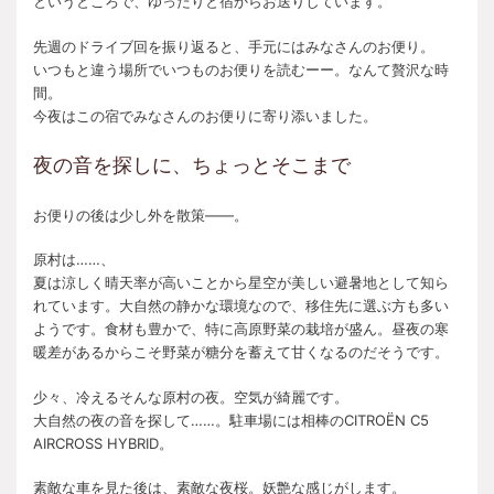
というところで、ゆったりと宿からお送りしています。
先週のドライブ回を振り返ると、手元にはみなさんのお便り。
いつもと違う場所でいつものお便りを読むーー。なんて贅沢な時
間。
今夜はこの宿でみなさんのお便りに寄り添いました。
夜の音を探しに、ちょっとそこまで
お便りの後は少し外を散策――。
原村は……、
夏は涼しく晴天率が高いことから星空が美しい避暑地として知ら
れています。大自然の静かな環境なので、移住先に選ぶ方も多い
ようです。食材も豊かで、特に高原野菜の栽培が盛ん。昼夜の寒
暖差があるからこそ野菜が糖分を蓄えて甘くなるのだそうです。
少々、冷えるそんな原村の夜。空気が綺麗です。
大自然の夜の音を探して……。駐車場には相棒のCITROËN C5
AIRCROSS HYBRID。
素敵な車を見た後は、素敵な夜桜。妖艶な感じがします。