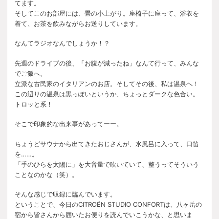
てます。
そしてこのお部屋には、畳の小上がり。座椅子に座って、浴衣を
着て、お茶を飲みながらお送りしています。
なんてラジオなんでしょうか！？
先週のドライブの後、「お腹が減ったね」なんて行って、みんな
でご飯へ。
立派な古民家のイタリアンのお店。そしてその後、私は温泉へ！
この辺りの温泉は黒っぽいというか、ちょっとダークな色合い。
トロッと系！
そこで印象的な出来事があってーー。
ちょうどサウナから出てきたおじさんが、水風呂に入って、口笛
を……。
「手のひらを太陽に」を大音量で吹いていて、整うってそういう
ことなのかな（笑）。
そんな感じで収録に臨んでいます。
ということで、今日のCITROËN STUDIO CONFORTは、八ヶ岳の
宿から皆さんから届いたお便りを読んでいこうかな、と思いま