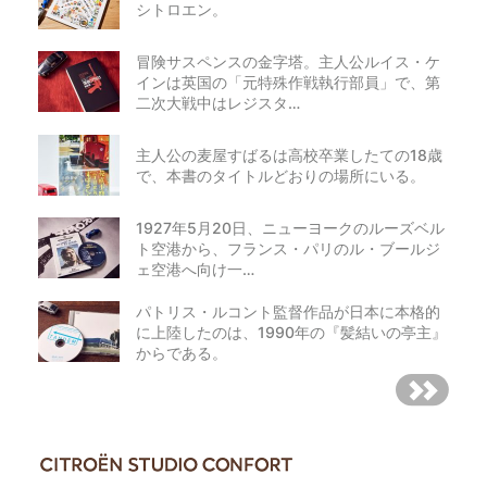
シトロエン。
冒険サスペンスの金字塔。主人公ルイス・ケ
インは英国の「元特殊作戦執行部員」で、第
二次大戦中はレジスタ…
主人公の麦屋すばるは高校卒業したての18歳
で、本書のタイトルどおりの場所にいる。
1927年5月20日、ニューヨークのルーズベル
ト空港から、フランス・パリのル・ブールジ
ェ空港へ向け一…
パトリス・ルコント監督作品が日本に本格的
に上陸したのは、1990年の『髪結いの亭主』
からである。