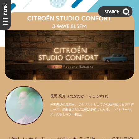
長岡 亮介（ながおか・りょうすけ）
神出鬼没の音楽家。ギタリストとしての活動の他にもプロデ
ュース、楽曲提供など活動は多岐にわたる。「ペトロール
ズ」の歌とギター担当。