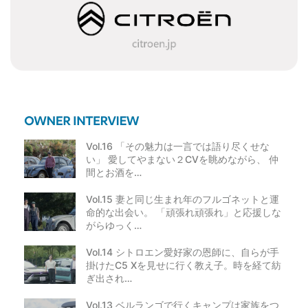
シ
ョ
ン
Vol.16 「その魅力は一言では語り尽くせな
い」 愛してやまない２CVを眺めながら、 仲
間とお酒を…
Vol.15 妻と同じ生まれ年のフルゴネットと運
命的な出会い。 「頑張れ頑張れ」と応援しな
がらゆっく…
Vol.14 シトロエン愛好家の恩師に、自らが手
掛けたC5 Xを見せに行く教え子。時を経て紡
ぎ出され…
Vol.13 ベルランゴで行くキャンプは家族をつ