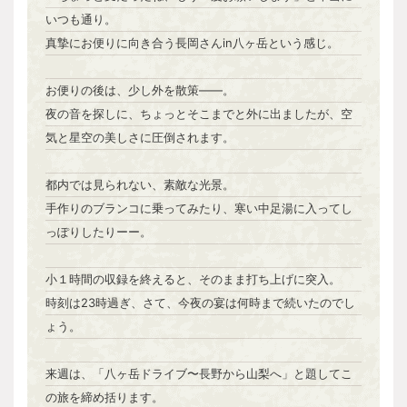
いつも通り。
真摯にお便りに向き合う長岡さんin八ヶ岳という感じ。
お便りの後は、少し外を散策――。
夜の音を探しに、ちょっとそこまでと外に出ましたが、空
気と星空の美しさに圧倒されます。
都内では見られない、素敵な光景。
手作りのブランコに乗ってみたり、寒い中足湯に入ってし
っぽりしたりーー。
小１時間の収録を終えると、そのまま打ち上げに突入。
時刻は23時過ぎ、さて、今夜の宴は何時まで続いたのでし
ょう。
来週は、「八ヶ岳ドライブ〜長野から山梨へ」と題してこ
の旅を締め括ります。