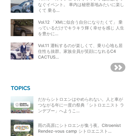
なぐイベント。 車内は秘密基地みたいに楽し
くて 乗る…
Vol.12 「XMに似合う自分になりたくて」 乗
っているだけでキラキラ輝く幸せを感じ 人生
を豊かに…
Vol.11 運転するのが楽しくて、乗り心地も居
住性も抜群。家族全員が笑顔になれるC4
CACTUS…
だからシトロエンはやめられない。人と車が
つながる年に一度の祭典「シトロエニスト ラ
ンデブー」へようこ…
雨の高原にシトロエンが集う夜。Citroenist
Rendez-vous camp シトロエニスト…