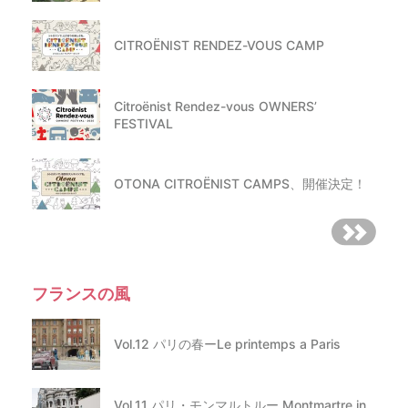
CITROËNIST RENDEZ-VOUS CAMP
Citroënist Rendez-vous OWNERS’
FESTIVAL
OTONA CITROËNIST CAMPS、開催決定！
フランスの風
Vol.12 パリの春ーLe printemps a Paris
Vol.11 パリ・モンマルトルー Montmartre in