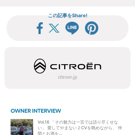
稿
この記事をShare!
ナ
ビ
ゲ
ー
シ
ョ
ン
Vol.16 「その魅力は一言では語り尽くせな
い」 愛してやまない２CVを眺めながら、 仲
間とお酒を…