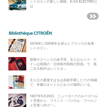
シトロエンの新しい挑戦、E-C4 ELECTRICと
は
2019年に100周年を迎えたフランスの名車、
シトロエン。
冒険サスペンスの金字塔。主人公ルイス・ケ
インは英国の「元特殊作戦執行部員」で、第
二次大戦中はレジスタ…
主人公の麦屋すばるは高校卒業したての18歳
で、本書のタイトルどおりの場所にいる。
1927年5月20日、ニューヨークのルーズベル
ト空港から、フランス・パリのル・ブールジ
ェ空港へ向け一…