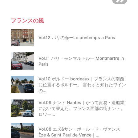
フランスの風
Vol.12 パリの春ーLe printemps a Paris
Vol.11 パリ・モンマルトルー Montmartre in
Paris
Vol.10 ボルドー bordeaux｜フランスの南西
に位置するボルドー。 言わずと知れたワイン
の…
Vol.09 ナント Nantes｜かつて貿易・造船業
において栄えた、フランス西部の街ナント。
ロワー…
Vol.08 エズ&サン・ポール・ド・ヴァンス
Èze & Saint Paul de Vence｜…