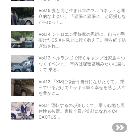
Vol.15 妻と同じ生まれ年のフルゴネットと運
命的な出会い。 「頑張れ頑張れ」と応援しな
がらゆっく…
Vol.14 シトロエン愛好家の恩師に、自らが手
掛けたC5 Xを見せに行く教え子。時を経て紡
ぎ出され…
Vol.13 ベルランゴで行くキャンプは家族をつ
なぐイベント。 車内は秘密基地みたいに楽し
くて 乗る…
Vol.12 「XMに似合う自分になりたくて」 乗
っているだけでキラキラ輝く幸せを感じ 人生
を豊かに…
Vol.11 運転するのが楽しくて、乗り心地も居
住性も抜群。家族全員が笑顔になれるC4
CACTUS…