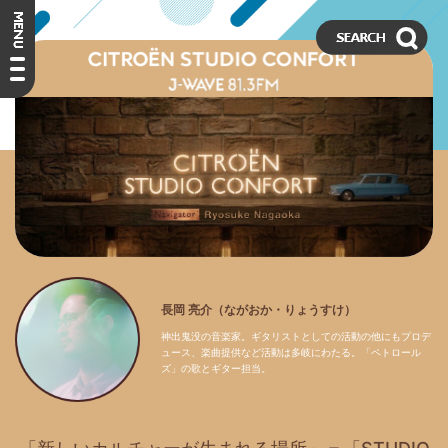
長岡 亮介（ながおか・りょうすけ）
神出鬼没の音楽家。ギタリストとしての活動の他にもプロデ
ュース、楽曲提供など活動は多岐にわたる。「ペトロール
ズ」の歌とギター担当。