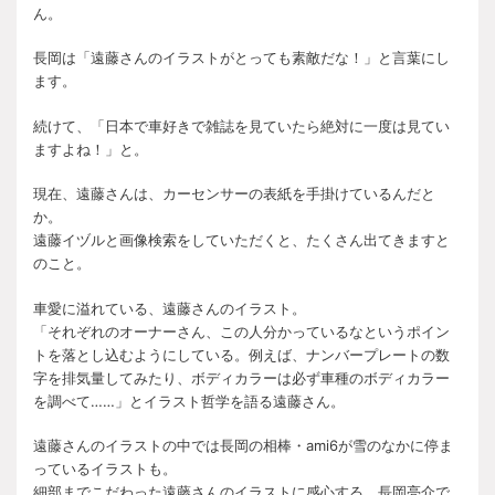
ん。
長岡は「遠藤さんのイラストがとっても素敵だな！」と言葉にし
ます。
続けて、「日本で車好きで雑誌を見ていたら絶対に一度は見てい
ますよね！」と。
現在、遠藤さんは、カーセンサーの表紙を手掛けているんだと
か。
遠藤イヅルと画像検索をしていただくと、たくさん出てきますと
のこと。
車愛に溢れている、遠藤さんのイラスト。
「それぞれのオーナーさん、この人分かっているなというポイン
トを落とし込むようにしている。例えば、ナンバープレートの数
字を排気量してみたり、ボディカラーは必ず車種のボディカラー
を調べて……」とイラスト哲学を語る遠藤さん。
遠藤さんのイラストの中では長岡の相棒・ami6が雪のなかに停ま
っているイラストも。
細部までこだわった遠藤さんのイラストに感心する、長岡亮介で