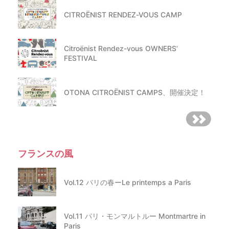
CITROËNIST RENDEZ-VOUS CAMP
Citroënist Rendez-vous OWNERS’
FESTIVAL
OTONA CITROËNIST CAMPS、開催決定！
フランスの風
Vol.12 パリの春ーLe printemps a Paris
Vol.11 パリ・モンマルトルー Montmartre in
Paris