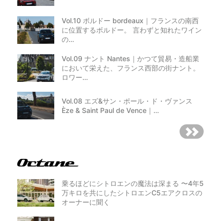
Vol.10 ボルドー bordeaux｜フランスの南西
に位置するボルドー。 言わずと知れたワイン
の…
Vol.09 ナント Nantes｜かつて貿易・造船業
において栄えた、フランス西部の街ナント。
ロワー…
Vol.08 エズ&サン・ポール・ド・ヴァンス
Èze & Saint Paul de Vence｜…
乗るほどにシトロエンの魔法は深まる 〜4年5
万キロを共にしたシトロエンC5エアクロスの
オーナーに聞く