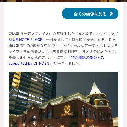
全ての画像を見る
恵比寿ガーデンプレイスに昨年誕生した「食×音楽」のダイニング
BLUE NOTE PLACE
。一日を通して上質な時間を過ごせる、吹き
抜け2階建ての優雅な空間です。スペシャルなアーティストによる
ライブと季節感を活かした独創的な料理で、耳と舌の肥えた人々
を楽しませる話題のスポットにて、「
須永辰緒の夜ジャズ
supported by CITROËN
」を開催しました。