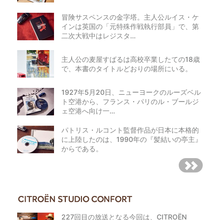
冒険サスペンスの金字塔。主人公ルイス・ケ
インは英国の「元特殊作戦執行部員」で、第
二次大戦中はレジスタ…
主人公の麦屋すばるは高校卒業したての18歳
で、本書のタイトルどおりの場所にいる。
1927年5月20日、ニューヨークのルーズベル
ト空港から、フランス・パリのル・ブールジ
ェ空港へ向け一…
パトリス・ルコント監督作品が日本に本格的
に上陸したのは、1990年の『髪結いの亭主』
からである。
227回目の放送となる今回は、CITROËN