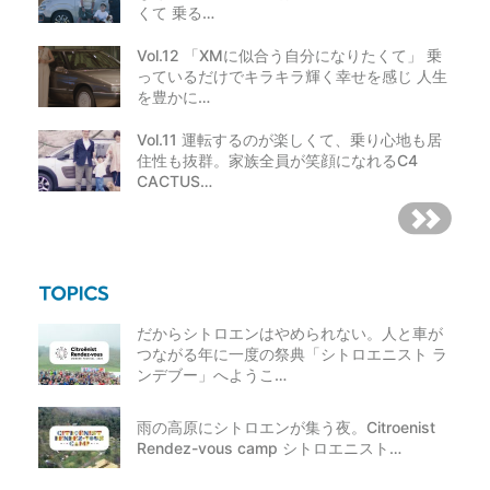
くて 乗る…
Vol.12 「XMに似合う自分になりたくて」 乗
っているだけでキラキラ輝く幸せを感じ 人生
を豊かに…
Vol.11 運転するのが楽しくて、乗り心地も居
住性も抜群。家族全員が笑顔になれるC4
CACTUS…
だからシトロエンはやめられない。人と車が
つながる年に一度の祭典「シトロエニスト ラ
ンデブー」へようこ…
雨の高原にシトロエンが集う夜。Citroenist
Rendez-vous camp シトロエニスト…