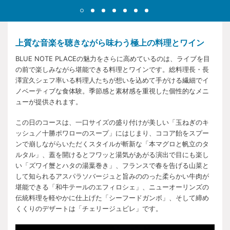
上質な音楽を聴きながら味わう極上の料理とワイン
BLUE NOTE PLACEの魅力をさらに高めているのは、ライブを目
の前で楽しみながら堪能できる料理とワインです。総料理長・長
澤宜久シェフ率いる料理人たちが想いを込めて手がける繊細でイ
ノベーティブな食体験。季節感と素材感を重視した個性的なメニ
ューが提供されます。
この日のコースは、一口サイズの盛り付けが美しい「玉ねぎのキ
ッシュ／十勝ポワローのスープ」にはじまり、ココア飴をスプー
ンで崩しながらいただくスタイルが斬新な「本マグロと帆立のタ
ルタル」、蓋を開けるとフワッと湯気があがる演出で目にも楽し
い「ズワイ蟹とハタの湯葉巻き」、フランスで春を告げる山菜と
して知られるアスパラソバージュと旨みののった柔らかい牛肉が
堪能できる「和牛テールのエフィロシェ」、ニューオーリンズの
伝統料理を軽やかに仕上げた「シーフードガンボ」、そして締め
くくりのデザートは「チェリージュビレ」です。