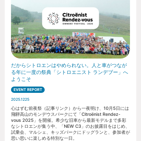
ゲ
ー
シ
ョ
ン
だからシトロエンはやめられない。人と車がつなが
る年に一度の祭典「シトロエニスト ランデブー」へ
ようこそ
EVENT REPORT
2025.1225
心はずむ前夜祭（記事リンク）から一夜明け、10月5日には
飛騨高山のモンデウスパークにて「Citroënist Rendez-
vous 2025」を開催。希少な旧車から最新モデルまで多彩
なシトロエンが集う中、「NEW C3」のお披露目をはじめ、
試乗会、マルシェ、キッズパークにドッグランと、参加者が
思い思いに楽しめる特別な一日。