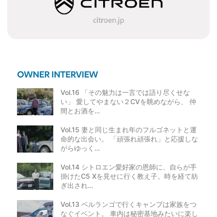
Vol.16 「その魅力は一言では語り尽くせな
い」 愛してやまない２CVを眺めながら、 仲
間とお酒を…
Vol.15 妻と同じ生まれ年のフルゴネットと運
命的な出会い。 「頑張れ頑張れ」と応援しな
がらゆっく…
Vol.14 シトロエン愛好家の恩師に、自らが手
掛けたC5 Xを見せに行く教え子。時を経て紡
ぎ出され…
Vol.13 ベルランゴで行くキャンプは家族をつ
なぐイベント。 車内は秘密基地みたいに楽し