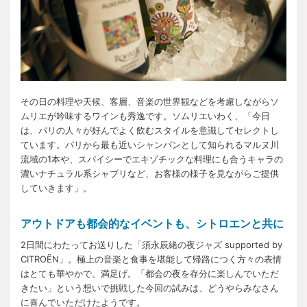
その日の料理や天候、客層、音楽の世界観などを考慮しながらソ
ムリエが吟味するワインも秀逸です。ソムリエいわく、「今日
は、パリの人々が好んでよく飲むスタイルを意識してセレクトし
ています。パリから最も近いシャンパンとして知られるマルヌ川
流域の1本や、スパイシーでエキゾチックな料理にも合うキャラの
濃いナチュラル系シャブリなど、お客様の様子を見ながらご提供
していきます」。
アウトドアも都会的なイベントも、シトロエンと共に
2日間にわたってお送りした「須永辰緒の夜ジャズ supported by
CITROËN」。極上の音楽と食事を堪能して帰路につく方々の表情
はとても華やかで、満足げ。「都会の夜を存分に楽しんでいただ
きたい」という想いで挑戦した今回の試みは、どうやらみなさん
に喜んでいただけたようです。