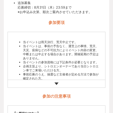
追加募集
応募締切：8月31日（木）
23:59まで
※お申込み次第、順次ご案内させていただきます。
参加要項
当イベントは雨天決行、荒天中止です。
当イベントは、事前の予告なく、運営上の事情、荒天、
天災、疫病などの不可抗力によりイベント内容の変更、
中断または中止する場合があります。開催延期の予定は
ありません。
当イベントの参加資格には下記条件が必要となります。
企画主旨より、シトロエンオーナーであり当日シトロエ
ン車でご来場いただける方。
事前応募のうえ、抽選など主催者が定める方法で参加が
確定された方。
当イベントの参加料は無料です。会場内における販売物
には料金が必要です。
当イベントへの参加に伴う会場までの交通費や宿泊費な
どは参加者各自のご負担です。
参加の注意事項
当イベントへの参加は、指定のwebサイトにある応募フ
ォームからの申込みが必要です。
当イベントは、参加希望者が多数想定されるため、参加
者の確定は抽選により決定します。