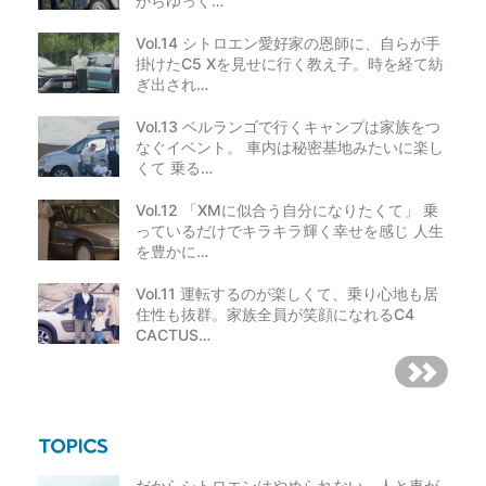
がらゆっく…
Vol.14 シトロエン愛好家の恩師に、自らが手
掛けたC5 Xを見せに行く教え子。時を経て紡
ぎ出され…
Vol.13 ベルランゴで行くキャンプは家族をつ
なぐイベント。 車内は秘密基地みたいに楽し
くて 乗る…
Vol.12 「XMに似合う自分になりたくて」 乗
っているだけでキラキラ輝く幸せを感じ 人生
を豊かに…
Vol.11 運転するのが楽しくて、乗り心地も居
住性も抜群。家族全員が笑顔になれるC4
CACTUS…
だからシトロエンはやめられない。人と車が