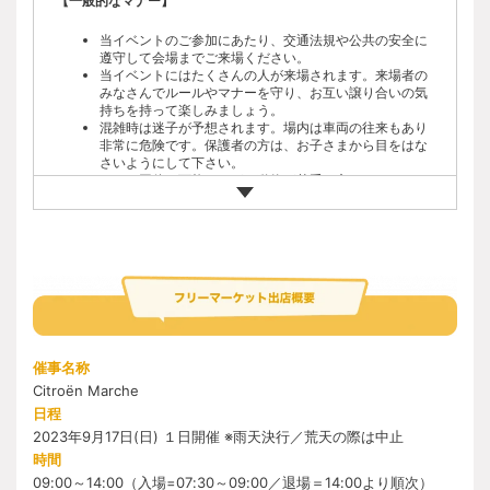
【一般的なマナー】
抽選結果の発表は、発表日に当選者へ参加確定メールに
てご連絡いたします。
当イベントのご参加にあたり、交通法規や公共の安全に
会場内駐車場は、車種や年式により区画を分けて駐車い
遵守して会場までご来場ください。
ただきます。参加確定メールにてお送りする「駐車証」
当イベントにはたくさんの人が来場されます。来場者の
に記載の駐車区画にお停めください。
みなさんでルールやマナーを守り、お互い譲り合いの気
会場内の安全確保のため、駐車場の入出時間に制限があ
持ちを持って楽しみましょう。
ります。ご入場時間は参加確定後のお知らせをご覧くだ
混雑時は迷子が予想されます。場内は車両の往来もあり
さい。
非常に危険です。保護者の方は、お子さまから目をはな
当規約に併せて「参加要項」および「参加の注意事項」
さいようにして下さい。
の内容もご確認ください。
ペット同伴は可能ですが、動物が苦手な方もいらっしゃ
当イベント内「Citroën Marche」への出店は、前述の規
いますので、必ずリードにつなぎ、トイレの始末や吠え
約が前提となります。参加条件および参加要項、参加注
た場合の対応など、周りの方々へご配慮をお願いしま
意事項を踏まえ、出店要項をご確認ください。
す。
「Citroën Marche」の出店は、イベント参加に必要な項
目を入力した後に、「Citroën Marche」への出店希望欄
【主な禁止事項】
に入力をしてください。
その他、質問のある方はFAQをご確認ください。
お車や自転車を運転される方のご飲酒は固くお断りいた
します。
火災予防ならびに芝生保護のため、会場内はコンロ、焚
火など、一切の火気使用は禁止です。
催事名称
喫煙は所定の喫煙所をご利用ください。
Citroën Marche
会場内でのドローンの使用は禁止です。
参加者各自で出たゴミは自宅に持ち帰って処分いただき
日程
ますようお願いいたします。放置や帰宅途中での投棄は
2023年9月17日(日) １日開催 ※雨天決行／荒天の際は中止
厳禁です。
時間
【主な権利について】
09:00～14:00（入場=07:30～09:00／退場＝14:00より順次）