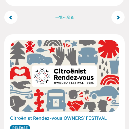
Q. マルシェ出店での警備等はどのようになっていますか。
マルシェ出店物品や金銭については個別警備はありませ
投
一覧へ戻る
んので、会場での物品や金銭のやり取り、事故などの対
応は当事者間の責任に於いておこなってください。盗難
稿
や万引きなどの弁済責任を主催および事務局は負いませ
んので、物品・金銭の管理は出店者の責任に於いておこ
なってください。
ナ
Q. マルシェ出店でトラブルがあった場合はどのようになります
ビ
か。
ゲ
主催および事務局では、特別な場合を除き、トラブルに
ついて一切関与いたしませんので予めご了承ください。
ー
Q. マルシェ出店でイベントが中止の場合、保証等はあります
か。
シ
出店及び開催が中止になったことにより生じた派生的、
ョ
付随的、間接的な損害(営業上の利益の損失や損害を含
む)について、中止理由がいかなる場合でも、主催および
事務局は一切の責任を負い兼ねますので予めご了承くだ
ン
さい。
Citroënist Rendez-vous OWNERS’ FESTIVAL
RELEASE