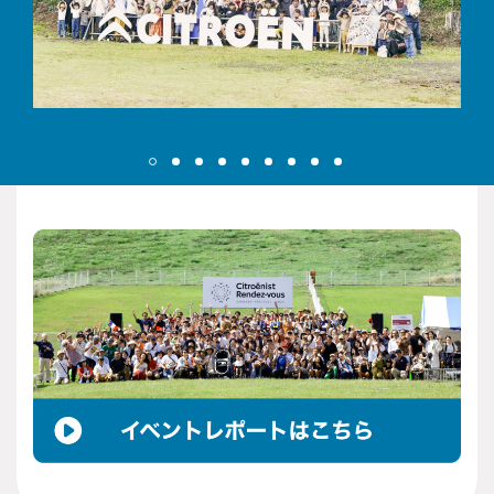
出店料は無料です。売り上げに対する出店マージン等も
必要ありません。
Q. マルシェ出店でその他の費用は掛かりますか。
出店に伴う会場までの交通費や宿泊費などは参加者ご自
身のご負担になります。
Q. マルシェ出店スペースはどのようなものになりますか。
出店は１組１スペースです。出店スペースは１店につき
車両の駐車場を含め約8m×約4mを想定しております。
出店スペースの位置は、事務局にて公平性を持って事前
に決めさせていただきます。希望はお受けできませんの
で予めご了承ください。
Q. マルシェ出店の場合は準備について前日から出来ますか。
前日の準備は出来ません。当日、入場後より準備をお願
い致します。なお会場内の安全確保のため、出店スペー
スの車両入出時間に制限があります。ご入場時間は参加
確定後のお知らせをご覧ください。
Q. マルシェ出店に出店規約がありますか。
出店規約や出店要項および出店の注意事項の内容をご確
認ください。