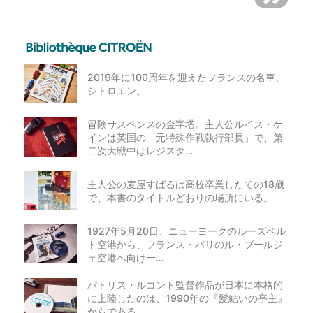
2019年に100周年を迎えたフランスの名車、
シトロエン。
冒険サスペンスの金字塔。主人公ルイス・ケ
インは英国の「元特殊作戦執行部員」で、第
二次大戦中はレジスタ…
主人公の麦屋すばるは高校卒業したての18歳
で、本書のタイトルどおりの場所にいる。
1927年5月20日、ニューヨークのルーズベル
ト空港から、フランス・パリのル・ブールジ
ェ空港へ向け一…
パトリス・ルコント監督作品が日本に本格的
に上陸したのは、1990年の『髪結いの亭主』
からである。