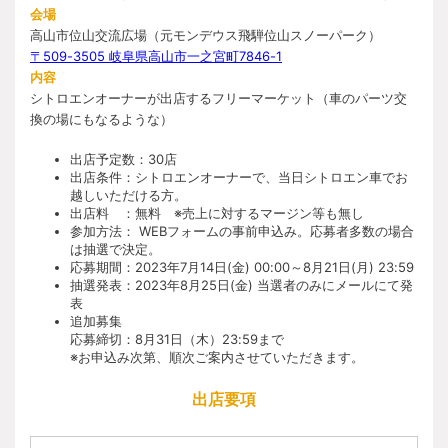
会場
会場で撮影したイベントの写真や映像は、今後、主催者
高山市位山交流広場（元モンデウス飛騨位山スノーパーク）
の広告・宣伝物・SNS等に使用させていただく可能性が
〒509-3505 岐阜県高山市一之宮町7846-1
ございます。また当日はメディアの取材も予定してお
り、WEBサイトや出版物に掲載される可能性がございま
内容
すので、予めご了承ください。
シトロエンオーナーが出店するフリーマーケット（車のパーツ交
雑誌やウェブ、テレビ、広告などに主催者の許可なく、
換の場にもなるような）
商品やブランド、その他商業的なPR行為・販売行為は禁
止させていただきます。
会場内の撮影は可能ですが写り込みなど、他の来場者の
出店予定数：30店
方々へのご配慮をお願いいたします。
出店条件：シトロエンオーナーで、当日シトロエン車でお
越しいただける方。
【ご参加にあたって】
出店料 ：無料 ※売上に対するマージン等も無し
参加方法： WEBフォームの事前申込み。応募者多数の場合
当イベントへの参加は、希望者が多数想定されますので
は抽選で決定。
事前応募による抽選となります。応募フォームからお申
し込みください。
応募期間：2023年7月14日(金) 00:00～8月21日(月) 23:59
会場内駐車場は、車種や年式により区画を分けて駐車い
抽選発表：2023年8月25日(金) 当選者のみにメールにて発
ただきます。参加確定メールにてお送りする「駐車証」
表
に記載の駐車区画にお停めください。
追加募集
事前応募の際に申請いただいた車両のみが入場可能とな
応募締切：8月31日（木）
23:59まで
ります。車両が変更となる際は事務局までお問い合わせ
※お申込み次第、順次ご案内させていただきます。
ください。
運転される方は必ず有効な免許証を携帯ください。状況
によってはご提示いただく場合もございます。
出店要項
違法改造した車両でのご来場はできません。
会場内の安全確保のため、駐車場の入出時間に制限があ
ります。ご入場時間は参加確定後のお知らせをご覧くだ