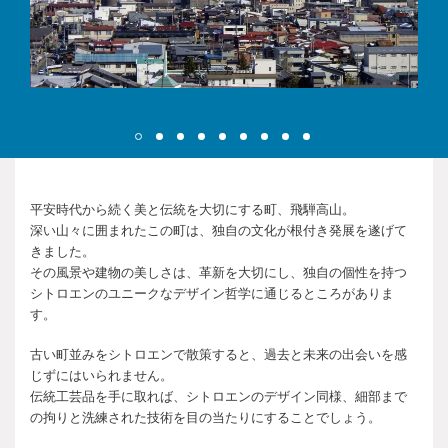
平安時代から続く美と伝統を大切にする町、飛騨高山。
深い山々に囲まれたこの町は、独自の文化が根付き発展を遂げて
きました。
その風景や建物の美しさは、革新を大切にし、独自の個性を持つ
シトロエンのユニークなデザイン哲学に通じるところがありま
す。
古い町並みをシトロエンで散策すると、過去と未来の出会いを感
じずにはいられません。
伝統工芸品を手に取れば、シトロエンのデザイン同様、細部まで
の拘りと洗練された技術を目の当たりにすることでしょう。