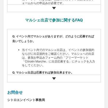
ォームからの申込みが必要です。
Q. イベントは応募申し込みをすれば参加出来ますか。
事前応募のうえ参加者の確定は抽選により決定となりま
マルシェ出店で参加に関するFAQ
す。
Q. 参加決定はどのように確認すればよいですか。
Q. イベント内でマルシェがありますが、どのように応募すれば
抽選結果の発表は、発表日に当選者へ参加確定メールを
良いでしょうか。
お送りいたします。そちらをご確認ください。
Q. イベントへの参加費用はありますか？
当イベント内でのマルシェ出店は、イベントの参加規約
ならびに出店規約をご確認ください。マルシェへの出店
は、参加お申込みフォーム内の「フリーマーケット
当イベントの参加料は無料です。
「Citroën Marche」に出店応募する」にチェックを入力
をしてください。
Q. イベントの参加に伴い、どのような費用が掛かりますか。
Q. マルシェ出店は応募すれば参加出来ますか。
会場内における飲食物、販売物には料金が必要です。当
イベントへの参加に伴う会場までの交通費や宿泊費など
参加者の確定は抽選により決定します。抽選結果の発表
は参加者各自のご負担です。
は、発表日に当選者へ出店確定メールにてご連絡いたし
ます。
Q. イベント時に雨天の場合はどのようになりますか。
お問合せ
Q. マルシェ参加の抽選にて落選の場合、イベントへの参加希望
イベントは、基本的には雨天決行になります、但し事前
シトロエンイベント事務局
の場合はどのようになりますか。
の予告なく、運営上の事情、荒天、天災、疫病などの不
可抗力によりイベント内容の変更、中断または中止する