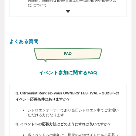
付随的、間接的な損害(営業上の利益の損失や損害を含
場いただきます。
抽選にて落選した場合、当イベント自体への参加を希望
む)について、
する方は｢出店抽選に落選してもイベント参加を希望す
中止理由がいかなる場合でも、主催および事務局は一切
【その他】
る｣に入力ください。
の責任を負い兼ねますので予めご了承ください。
Citroën Marcheの出店は１組１スペースです。出店スペ
本規約に違反するなど問題があった場合、主催者の判断
ースは１店につき車両の駐車場を含め約8m×約4mを想
Citroën Marche（フリーマーケット）への参加は、当イ
で出店をお断りする場合がございます。
定しております。
ベントの参加条件および参加要項、参加注意事項を踏ま
会場での物品や金銭のやり取り、事故などの対応は当事
出店スペースの位置は、事務局にて公平性を持って事前
え、出店要項をご確認ください。
者間の責任に於いておこなってください。また盗難や万
に決めさせていただきます。希望はお受けできませんの
よくある質問はFAQをご確認ください。
引きなどの弁済責任を主催および事務局は負いませんの
よくある質問
で予めご了承ください。
で、物品・金銭の管理は出店者の責任に於いておこなっ
会場内の安全確保のため、出店スペースの車両入出時間
てください。
に制限があります。ご入場時間は参加確定後のお知らせ
主催および事務局では、特別な場合を除き、上記トラブ
をご覧ください。
ルについて一切関与いたしませんので予めご了承くださ
その他、質問のある方はFAQをご確認ください。
い。
イベント参加に関するFAQ
Q. Citroënist Rendez-vous OWNERS’ FESTIVAL – 2023への
イベント応募条件はありますか？
シトロエンオーナーであり当日シトロエン車でご来場い
ただける方になります
Q. イベントへの応募方法はどのようにすれば良いですか？
当イベントへの参加は、指定のwebサイトにある応募フ