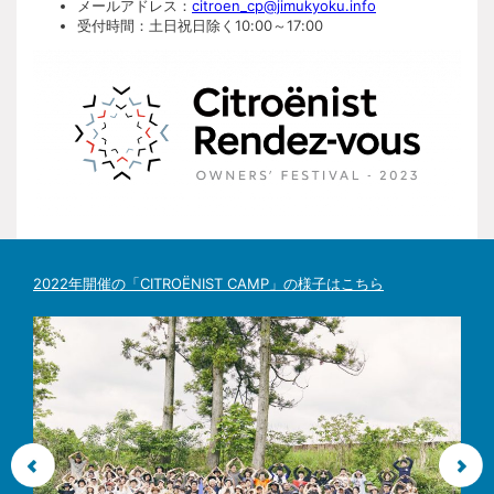
メールアドレス：
citroen_cp@jimukyoku.info
場合があります。またその場合に開催延期の予定はあり
落選した場合でも当イベント自体への参加を希望する方
ません。
は、参加お申込みフォーム内の｢出店抽選に落選してもイ
受付時間：土日祝日除く10:00～17:00
ベント参加を希望する｣を選択してください。
Q. 参加者の車はどのように駐車するのですか？
Q. マルシェ出店の場合天候不良での出店判断は主催者より判断
がありますか。
会場内駐車場は、車種や年式により区画を分けて駐車い
ただきます。駐車区画や集合時間の制限などは、参加確
定メールをご確認ください。
イベントは雨天決行ですが、天候が出店に支障をきたす
場合もあるので、出店の判断は各自で行ってください。
Q. イベント参加で、その他の条件はありますか。
Q. 雨天の場合にマルシェ開催ができない場合はどのようになり
会場内の安全確保のため、駐車場の入出時間に制限があ
ますか。
ります。詳細は参加確定後のお知らせをご覧ください。
イベントは、事前の予告なく、運営上の事情、荒天、天
Q. イベント参加における注意事項はありますか。
災、疫病などの不可抗力によりイベント内容の変更、中
2022年開催の「CITROËNIST CAMP」の様子はこちら
断または中止する場合があります。またその場合に開催
参加規約や参加要項、参加の注意事項をご確認くださ
延期の予定はありません。
い。
Q. マルシェに参加する場合の出店資格はどのようになります
Q. イベントでは、どのようなことが実施されますか？
か。
実施内容については、指定のWEBサイトをご確認下さ
企画主旨より、シトロエンオーナーであり当日シトロエ
い。
ン車でご来場いただける方。事前応募のうえ、抽選など
主催者が定める方法で参加が確定された方。
Q. マルシェ出店の費用は何か掛かりますか。