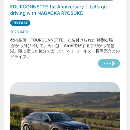
FOURGONNETTE 1st Anniversary！ Let’s go
driving with NAGAOKA RYOSUKE
RELEASE
2023.0401
都内某所「FOURGONNETTE」と名付けられた’特別な場
所’から飛び出して。今回は、Ami6で旅する京都から琵琶
湖。隣に座った気分で楽しむ、ペトロールズ・長岡亮介との
ドライブ。