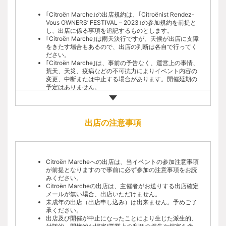
さい。
遅刻した場合、会場内は安全確保のご入場できない場合
｢Citroën Marche｣の出店規約は、｢Citroënist Rendez-
がございます。時間には余裕を持ってお越しください。
Vous OWNERS’ FESTIVAL – 2023｣の参加規約を前提と
開催日当日、止むを得ず遅れる可能性がある場合は、事
し、出店に係る事項を追記するものとします。
務局緊急連絡先までお電話ください。
｢Citroën Marche｣は雨天決行ですが、天候が出店に支障
開催地は丘陵地となっております。会場周辺の坂道で車
をきたす場合もあるので、出店の判断は各自で行ってく
両故障が起きた場合は、参加確定後にお知らせする事務
ださい。
局緊急連絡先までお電話ください。
｢Citroën Marche｣は、事前の予告なく、運営上の事情、
荒天、天災、疫病などの不可抗力によりイベント内容の
【免責について】
変更、中断または中止する場合があります。開催延期の
予定はありません。
荒天・天災・疫病等によるイベントの中断・中止の際、
｢Citroën Marche｣の出店資格には下記条件が必要となり
交通費や宿泊費など当イベントの参加に伴う費用の一切
ます。
を主催者は負担できません。予めご了承ください。
企画主旨より、シトロエンオーナーであり当日シトロエ
会期中、来場中におけるすべての事故、怪我、盗難など
ン車でご来場いただける方。
出店の注意事項
の一切は、自己責任となりますのでご了承ください。
事前応募のうえ、抽選など主催者が定める方法で参加が
主催および事務局では、特別な場合を除き、会場内にお
確定された方。
けるお客さま同士のトラブルについて一切関与いたしま
｢Citroën Marche｣の出店料は無料です。売り上げに対す
せんので予めご了承ください。
る出店マージン等も必要ありません。
主催および事務局の指示に従わずに会場施設などを傷つ
｢Citroën Marche｣の出店に伴う会場までの交通費や宿泊
Citroën Marcheへの出店は、当イベントの参加注意事項
けてしまった場合、当事者の費用と負担に於いて原状回
費などは参加者各自のご負担です。
が前提となりますので事前に必ず参加の注意事項をお読
復していただきます。
｢Citroën Marche｣の出店は、イベント参加に必要な項目
みください。
会場でのお車やお手荷物、金銭などの盗難や万引き、破
を入力した後に、｢Citroën Marche｣への出店希望欄に入
Citroën Marcheの出店は、主催者がお送りする出店確定
損等に関する弁済責任を主催および事務局は負いませ
力をしてください。
メールが無い場合、出店いただけません。
ん。お手回り品の管理は各自でしっかりと行ってくださ
｢Citroën Marche｣は、参加希望者が多数想定されるた
未成年の出店（出店申し込み）は出来ません。予めご了
い。
め、参加者の確定は抽選により決定します。
承ください。
参加注意事項をお守りいただけない場合や、他の参加者
抽選結果の発表は、発表日に当選者へ出店確定メールに
出店及び開催が中止になったことにより生じた派生的、
への迷惑行為があった場合、主催者の判断により強制退
てご連絡いたします。