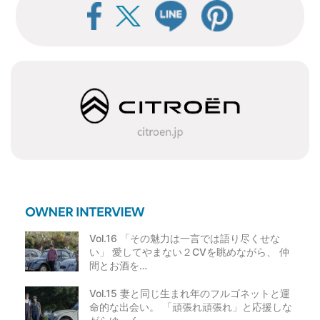
Vol.16 「その魅力は一言では語り尽くせな
い」 愛してやまない２CVを眺めながら、 仲
間とお酒を…
Vol.15 妻と同じ生まれ年のフルゴネットと運
命的な出会い。 「頑張れ頑張れ」と応援しな