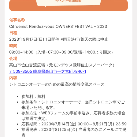
催事名称
Citroënist Rendez-vous OWNERS’ FESTIVAL – 2023
日程
2023年9月17日(日) 1日開催 ※雨天決行/荒天の際は中止
時間
09:00~14:00（入場=07:30~09:00/退場=14:00より順次）
会場
高山市位山交流広場（元モンデウス飛騨位山スノーパーク）
〒509-3505 岐阜県高山市一之宮町7846-1
内容
シトロエンオーナーのための最高の情報交流スペース
参加料：無料
参加条件：シトロエンオーナーで、当日シトロエン車でご
来場いただける方。
参加方法：WEBフォームの事前申込み。応募者多数の場合
は抽選で決定。
応募期間：
2023
年
7
月
14
日
(
金
) 00:00
～
8
月
21
日
(
月
) 23:59
抽選発表：2023年8月25日(金) 当選者のみにメールにて発
表