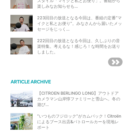
スタイル「マイクと私とお便り」。番組から
楽しみなお知らせも…
223回目の放送となる今回は、番組の定番“マ
イクと私とお便り”。みなさんから届いたメッ
セージをじっく…
222回目の放送となる今回は、久しぶりの音
楽特集。考えるな！感じろ！な時間をお送り
しました。
【CITROEN BERLINGO LONG】アウトドア
カメラマン山岸惇ファミリーと雪山へ。冬の
遊び…
“いつものフジロック”がカムバック！Citroën
によるブース出店&パトロールカーを現地レ
ポート