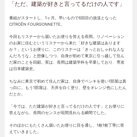
「ただ、建築が好きと言ってるだけの人です」
番組がスタートし、1ヶ月。早いもので6回目の放送となった
CITROËN FOURGONNETTE。
今回もリスナーから届いたお便りを答える長岡。リノベーション
のお家に住むというリスナーから来た「好きな建築はあります
か？」というお便りに、このリスナーは「きっとおしゃれな人な
んだろうな」と想像しつつ、自身が初めて東京に引っ越して住ん
だ家のことを回顧。実は、長岡は建築学科を卒業しており、専攻
は日本建築史。
ちなみに東京で初めて住んだ家は、自身でペンキを使い1部屋は真
っ白に。もう1部屋は、天井を白く塗り、壁をオレンジ色にしたん
だとか。
「今では、ただ建築が好きと言ってるだけの人です」とお便りに
答えながら、長岡のセンスが垣間見れらる瞬間でした。
そのほかにもたくさん届いたお便りに目を通し、1枚1枚丁寧に答
えていきました。