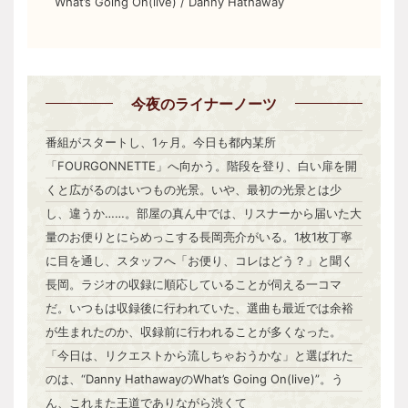
What’s Going On(live) / Danny Hathaway
今夜のライナーノーツ
番組がスタートし、1ヶ月。今日も都内某所
「FOURGONNETTE」へ向かう。階段を登り、白い扉を開
くと広がるのはいつもの光景。いや、最初の光景とは少
し、違うか……。部屋の真ん中では、リスナーから届いた大
量のお便りとにらめっこする長岡亮介がいる。1枚1枚丁寧
に目を通し、スタッフへ「お便り、コレはどう？」と聞く
長岡。ラジオの収録に順応していることが伺える一コマ
だ。いつもは収録後に行われていた、選曲も最近では余裕
が生まれたのか、収録前に行われることが多くなった。
「今日は、リクエストから流しちゃおうかな」と選ばれた
のは、“Danny HathawayのWhat’s Going On(live)”。う
ん、これまた王道でありながら渋くて