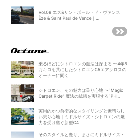
Vol.08 エズ&サン・ポール・ド・ヴァンス
Èze & Saint Paul de Vence｜…
乗るほどにシトロエンの魔法は深まる 〜4年5
万キロを共にしたシトロエンC5エアクロスの
オーナーに聞く
シトロエン、その魅力は乗り心地 〜”Magic
Carpet Ride” 魔法の絨毯を実現する”PH…
実用的かつ前衛的なスタイリングと素晴らし
い乗り心地｜ミドルサイズ・シトロエンの魅
力を受け継ぐ新型C4
そのスタイルと走り、まさにミドルサイズ・