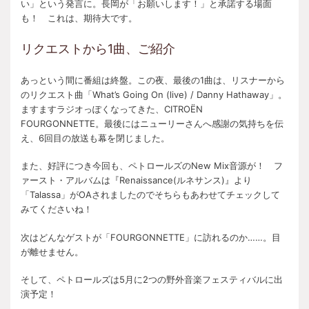
い」という発言に。長岡が「お願いします！」と承諾する場面
も！ これは、期待大です。
リクエストから1曲、ご紹介
あっという間に番組は終盤。この夜、最後の1曲は、リスナーから
のリクエスト曲「What’s Going On (live) / Danny Hathaway」。
ますますラジオっぽくなってきた、CITROËN
FOURGONNETTE。最後にはニューリーさんへ感謝の気持ちを伝
え、6回目の放送も幕を閉じました。
また、好評につき今回も、ペトロールズのNew Mix音源が！ フ
ァースト・アルバムは『Renaissance(ルネサンス)』より
「Talassa」がOAされましたのでそちらもあわせてチェックして
みてくださいね！
次はどんなゲストが「FOURGONNETTE」に訪れるのか……。目
が離せません。
そして、ペトロールズは5月に2つの野外音楽フェスティバルに出
演予定！