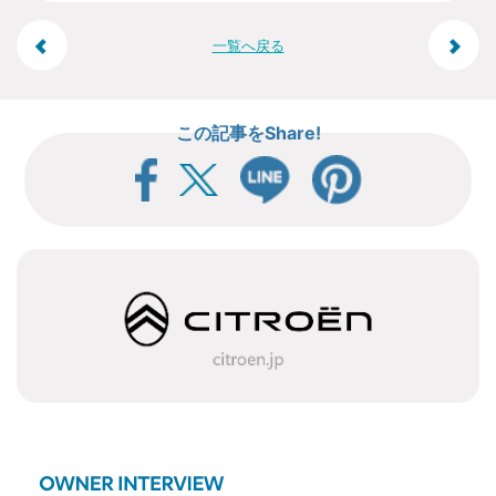
投
一覧へ戻る
稿
この記事をShare!
ナ
ビ
ゲ
ー
シ
ョ
ン