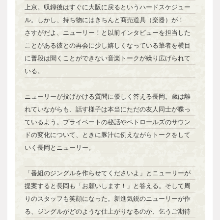
上京。収録後はすぐに大阪に戻るというハードスケジュー
ル。しかし、持ち物にはきちんと商売道具（楽器）が！
さすがだよ、ニューリー！と以前インタビューを担当した
ことがある彼との再会に少し嬉しくなっている筆者を横目
に普段は聞くことができない音楽トークが繰り広げられて
いる。
ニューリーが投げかける質問に優しく答える長岡。歳は離
れていながらも、話す様子は本当にただの友人同士が喋っ
ているよう。プライベートの秘話やペトロールズのサウン
ドの変化について、ときに豚汁に例えながらトークをして
いく長岡とニューリー。
「番組のジングルを作らせてくださいよ」とニューリーが
提案すると長岡も「お願いします！」と答える。そして周
りのスタッフも笑顔になった。新進気鋭のニューリーが作
る、ジングルがどのような仕上がりなるのか、乞うご期待