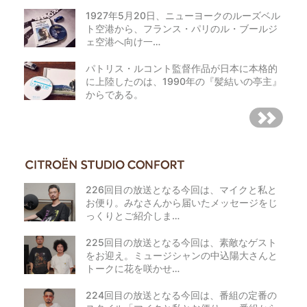
1927年5月20日、ニューヨークのルーズベル
ト空港から、フランス・パリのル・ブールジ
ェ空港へ向け一…
パトリス・ルコント監督作品が日本に本格的
に上陸したのは、1990年の『髪結いの亭主』
からである。
226回目の放送となる今回は、マイクと私と
お便り。みなさんから届いたメッセージをじ
っくりとご紹介しま…
225回目の放送となる今回は、素敵なゲスト
をお迎え。ミュージシャンの中込陽大さんと
トークに花を咲かせ…
224回目の放送となる今回は、番組の定番の