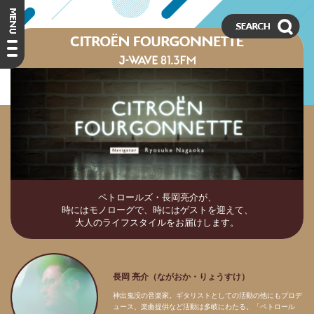
ペトロールズ・長岡亮介が、
時にはモノローグで、時にはゲストを迎えて、
大人のライフスタイルをお届けします。
長岡 亮介（ながおか・りょうすけ）
神出鬼没の音楽家。ギタリストとしての活動の他にもプロデ
ュース、楽曲提供など活動は多岐にわたる。「ペトロール