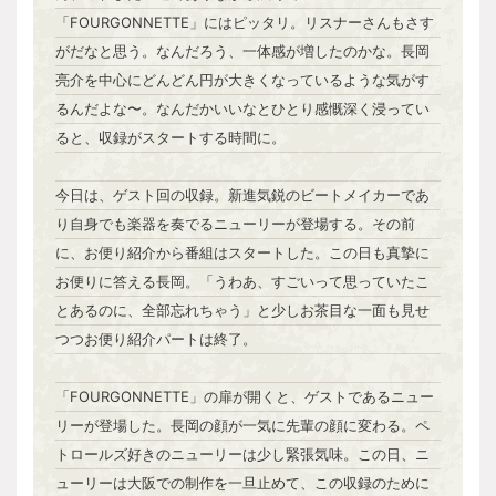
「FOURGONNETTE」にはピッタリ。リスナーさんもさす
がだなと思う。なんだろう、一体感が増したのかな。長岡
亮介を中心にどんどん円が大きくなっているような気がす
るんだよな〜。なんだかいいなとひとり感慨深く浸ってい
ると、収録がスタートする時間に。
今日は、ゲスト回の収録。新進気鋭のビートメイカーであ
り自身でも楽器を奏でるニューリーが登場する。その前
に、お便り紹介から番組はスタートした。この日も真摯に
お便りに答える長岡。「うわあ、すごいって思っていたこ
とあるのに、全部忘れちゃう」と少しお茶目な一面も見せ
つつお便り紹介パートは終了。
「FOURGONNETTE」の扉が開くと、ゲストであるニュー
リーが登場した。長岡の顔が一気に先輩の顔に変わる。ペ
トロールズ好きのニューリーは少し緊張気味。この日、ニ
ューリーは大阪での制作を一旦止めて、この収録のために