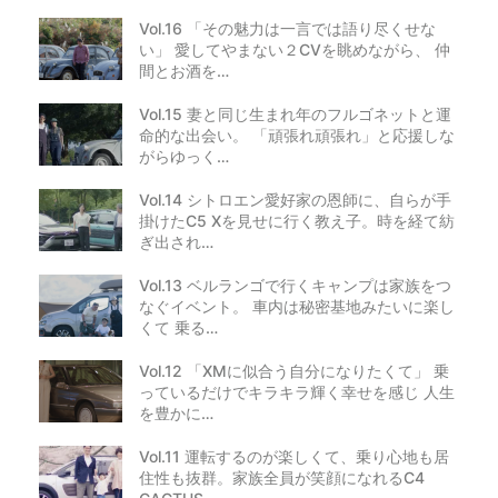
Vol.16 「その魅力は一言では語り尽くせな
い」 愛してやまない２CVを眺めながら、 仲
間とお酒を…
Vol.15 妻と同じ生まれ年のフルゴネットと運
命的な出会い。 「頑張れ頑張れ」と応援しな
がらゆっく…
Vol.14 シトロエン愛好家の恩師に、自らが手
掛けたC5 Xを見せに行く教え子。時を経て紡
ぎ出され…
Vol.13 ベルランゴで行くキャンプは家族をつ
なぐイベント。 車内は秘密基地みたいに楽し
くて 乗る…
Vol.12 「XMに似合う自分になりたくて」 乗
っているだけでキラキラ輝く幸せを感じ 人生
を豊かに…
Vol.11 運転するのが楽しくて、乗り心地も居
住性も抜群。家族全員が笑顔になれるC4