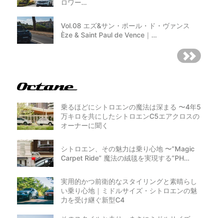
ロワー…
Vol.08 エズ&サン・ポール・ド・ヴァンス
Èze & Saint Paul de Vence｜…
乗るほどにシトロエンの魔法は深まる 〜4年5
万キロを共にしたシトロエンC5エアクロスの
オーナーに聞く
シトロエン、その魅力は乗り心地 〜”Magic
Carpet Ride” 魔法の絨毯を実現する”PH…
実用的かつ前衛的なスタイリングと素晴らし
い乗り心地｜ミドルサイズ・シトロエンの魅
力を受け継ぐ新型C4