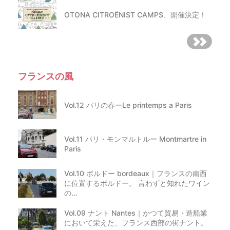
OTONA CITROËNIST CAMPS、開催決定！
フランスの風
Vol.12 パリの春ーLe printemps a Paris
Vol.11 パリ・モンマルトルー Montmartre in
Paris
Vol.10 ボルドー bordeaux｜フランスの南西
に位置するボルドー。 言わずと知れたワイン
の…
Vol.09 ナント Nantes｜かつて貿易・造船業
において栄えた、フランス西部の街ナント。