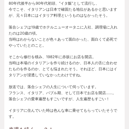
80年代後半から90年代初頭、“イタ飯”として流行し、
今でこそ、イタリアンは日本で確固たる地位があるかと思います
が、元々日本にはイタリア料理というものはなかったそう。
落合シェフは19歳でホテルニューオータニに入社、調理場に入れ
たのは20歳の頃。
当時はわからないことが色々あって面白かった、面白くて必死で
やっていたとのこと。
そこから修行を積み、1982年に赤坂にお店を開店。
当時は本場のイタリアンを作り続けるのか、日本人の舌に合わせ
たものを作るのか、とても悩まれたそう。それほど、日本にはイ
タリアンが浸透していなかったわけですね。
放送では、落合シェフの人生について伺っています。
フランス、イタリア、バブル期、そして日本でお店を開店……。
落合シェフの愛車遍歴もすごいですが、人生遍歴もすごい！
イタリアに住んでいた時は色んな車に乗せてもらっていたそうで
す。