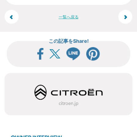
投
一覧へ戻る
稿
この記事をShare!
ナ
ビ
ゲ
ー
シ
ョ
ン