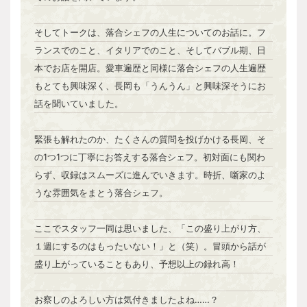
そしてトークは、落合シェフの人生についてのお話に。フ
ランスでのこと、イタリアでのこと、そしてバブル期、日
本でお店を開店。愛車遍歴と同様に落合シェフの人生遍歴
もとても興味深く、長岡も「うんうん」と興味深そうにお
話を聞いていました。
緊張も解れたのか、たくさんの質問を投げかける長岡、そ
の1つ1つに丁寧にお答えする落合シェフ。初対面にも関わ
らず、収録はスムーズに進んでいきます。時折、噺家のよ
うな雰囲気をまとう落合シェフ。
ここでスタッフ一同は思いました、「この盛り上がり方、
１週にするのはもったいない！」と（笑）。冒頭から話が
盛り上がっていることもあり、予想以上の録れ高！
お察しのよろしい方は気付きましたよね……？