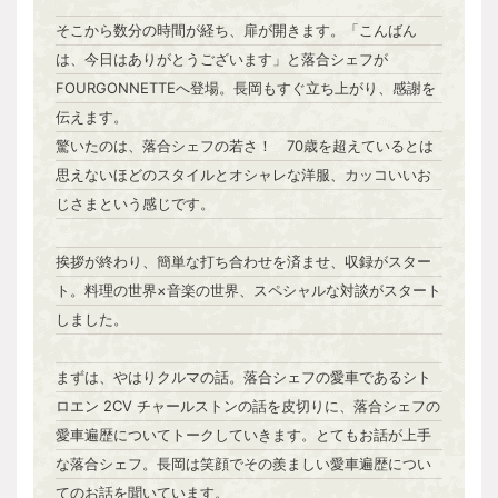
そこから数分の時間が経ち、扉が開きます。「こんばん
は、今日はありがとうございます」と落合シェフが
FOURGONNETTEへ登場。長岡もすぐ立ち上がり、感謝を
伝えます。
驚いたのは、落合シェフの若さ！ 70歳を超えているとは
思えないほどのスタイルとオシャレな洋服、カッコいいお
じさまという感じです。
挨拶が終わり、簡単な打ち合わせを済ませ、収録がスター
ト。料理の世界×音楽の世界、スペシャルな対談がスタート
しました。
まずは、やはりクルマの話。落合シェフの愛車であるシト
ロエン 2CV チャールストンの話を皮切りに、落合シェフの
愛車遍歴についてトークしていきます。とてもお話が上手
な落合シェフ。長岡は笑顔でその羨ましい愛車遍歴につい
てのお話を聞いています。