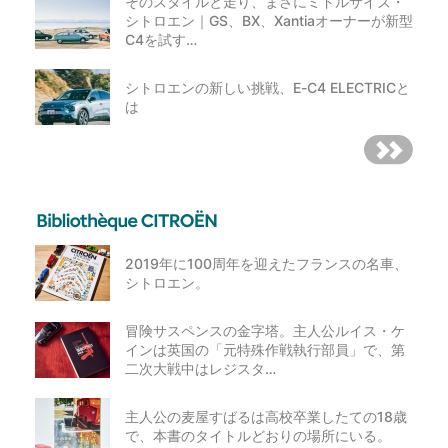
そのスタイルと走り、まさにミドルサイズ・
シトロエン｜GS、BX、Xantiaオーナーが新型
C4を試す…
シトロエンの新しい挑戦、E-C4 ELECTRICと
は
2019年に100周年を迎えたフランスの名車、
シトロエン。
冒険サスペンスの金字塔。主人公ルイス・ケ
インは英国の「元特殊作戦執行部員」で、第
二次大戦中はレジスタ…
主人公の麦屋すばるは高校卒業したての18歳
で、本書のタイトルどおりの場所にいる。