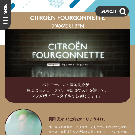
ペトロールズ・長岡亮介が、
時にはモノローグで、時にはゲストを迎えて、
大人のライフスタイルをお届けします。
長岡 亮介（ながおか・りょうすけ）
神出鬼没の音楽家。ギタリストとしての活動の他にもプロデ
ュース、楽曲提供など活動は多岐にわたる。「ペトロール