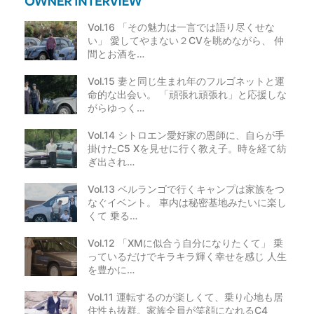
Vol.16 「その魅力は一言では語り尽くせな
い」 愛してやまない２CVを眺めながら、 仲
間とお酒を…
Vol.15 妻と同じ生まれ年のフルゴネットと運
命的な出会い。 「頑張れ頑張れ」と応援しな
がらゆっく…
Vol.14 シトロエン愛好家の恩師に、自らが手
掛けたC5 Xを見せに行く教え子。時を経て紡
ぎ出され…
Vol.13 ベルランゴで行くキャンプは家族をつ
なぐイベント。 車内は秘密基地みたいに楽し
くて 乗る…
Vol.12 「XMに似合う自分になりたくて」 乗
っているだけでキラキラ輝く幸せを感じ 人生
を豊かに…
Vol.11 運転するのが楽しくて、乗り心地も居
住性も抜群。家族全員が笑顔になれるC4