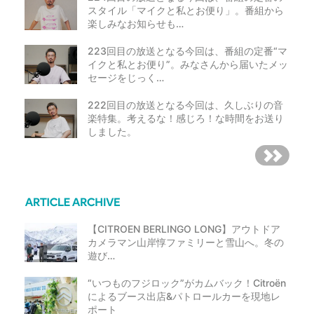
スタイル「マイクと私とお便り」。番組から
楽しみなお知らせも…
223回目の放送となる今回は、番組の定番“マ
イクと私とお便り”。みなさんから届いたメッ
セージをじっく…
222回目の放送となる今回は、久しぶりの音
楽特集。考えるな！感じろ！な時間をお送り
しました。
【CITROEN BERLINGO LONG】アウトドア
カメラマン山岸惇ファミリーと雪山へ。冬の
遊び…
“いつものフジロック”がカムバック！Citroën
によるブース出店&パトロールカーを現地レ
ポート