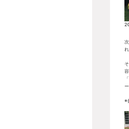
2
次
れ
そ
容
「
ー
※