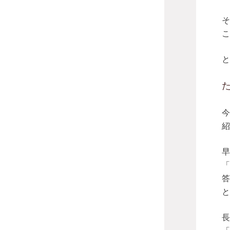
そ
こ
と
今
紹
早
「
答
と
長