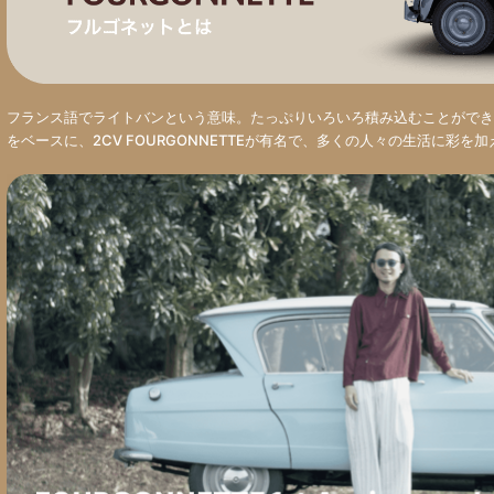
フランス語でライトバンという意味。たっぷりいろいろ積み込むことができ
をベースに、2CV FOURGONNETTEが有名で、多くの人々の生活に彩を