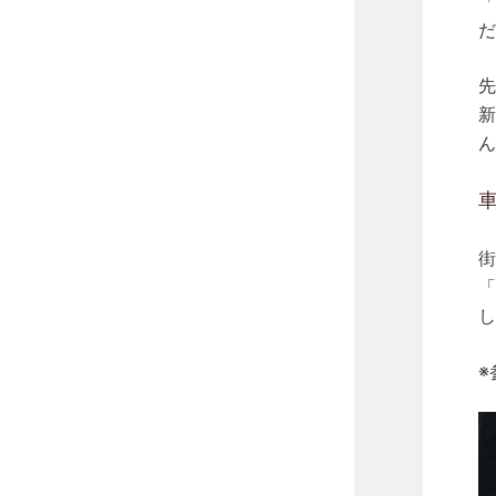
「
だ
先
新
ん
街
「
し
※