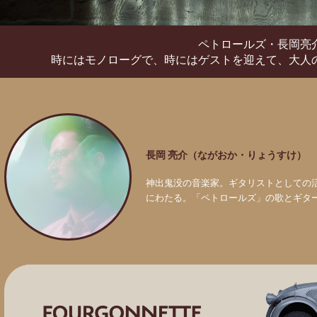
ペトロールズ・長岡亮
時にはモノローグで、時にはゲストを迎えて、
大人
長岡 亮介（ながおか・りょうすけ）
神出鬼没の音楽家。ギタリストとしての
にわたる。「ペトロールズ」の歌とギタ