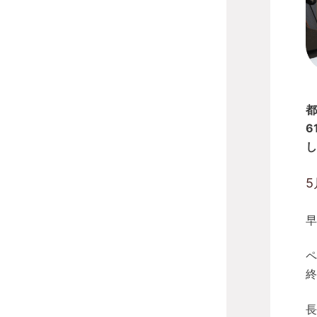
都
6
し
早
ペ
終
長