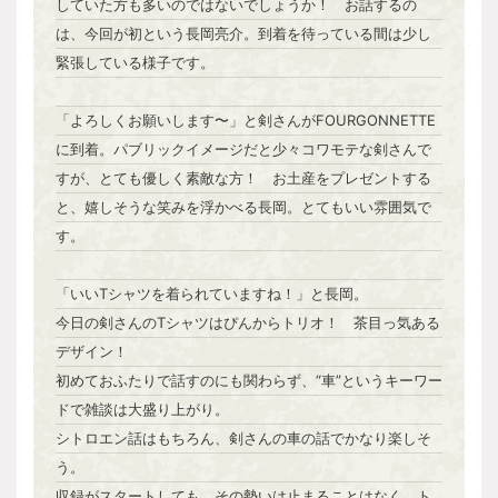
していた方も多いのではないでしょうか！ お話するの
は、今回が初という長岡亮介。到着を待っている間は少し
緊張している様子です。
「よろしくお願いします〜」と剣さんがFOURGONNETTE
に到着。パブリックイメージだと少々コワモテな剣さんで
すが、とても優しく素敵な方！ お土産をプレゼントする
と、嬉しそうな笑みを浮かべる長岡。とてもいい雰囲気で
す。
「いいTシャツを着られていますね！」と長岡。
今日の剣さんのTシャツはぴんからトリオ！ 茶目っ気ある
デザイン！
初めておふたりで話すのにも関わらず、“車”というキーワー
ドで雑談は大盛り上がり。
シトロエン話はもちろん、剣さんの車の話でかなり楽しそ
う。
収録がスタートしても、その勢いは止まることはなく、ト