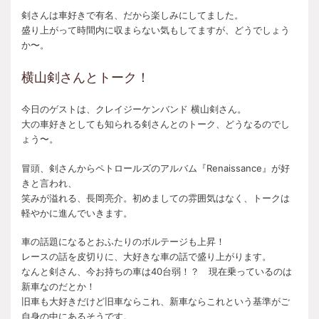
剣さんは車好きで有名、だから楽しみにしてました。
盛り上がって時間内に収まらない気もしてますが、どうでしょう
か〜。
横山剣さんとトーク！
今日のゲストは、クレイジーケンバンド 横山剣さん。
大の車好きとしても知られる剣さんとのトーク、どうなるのでし
ょう〜。
冒頭、剣さんからペトロールズのアルバム『Renaissance』が好
きと言われ、
笑みが溢れる、長岡亮介。初めましての雰囲気はなく、トークは
軽やかに進んでいきます。
車の話題になるとおふたりのボルテージも上昇！
レースの話を皮切りに、大好きな車の話で盛り上がります。
なんと剣さん、今お持ちの車は40台弱！？ 現在乗っているのは
新車なのだとか！
旧車も大好きだけど旧車ならこれ、新車ならこれという基準がご
自身の中にあるそうです。