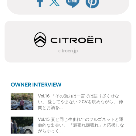
ビ
ゲ
ー
シ
ョ
ン
Vol.16 「その魅力は一言では語り尽くせな
い」 愛してやまない２CVを眺めながら、 仲
間とお酒を…
Vol.15 妻と同じ生まれ年のフルゴネットと運
命的な出会い。 「頑張れ頑張れ」と応援しな
がらゆっく…