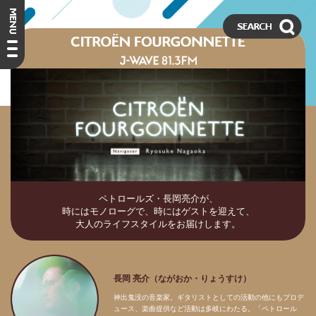
ペトロールズ・長岡亮介が、
時にはモノローグで、時にはゲストを迎えて、
大人のライフスタイルをお届けします。
長岡 亮介（ながおか・りょうすけ）
神出鬼没の音楽家。ギタリストとしての活動の他にもプロデ
ュース、楽曲提供など活動は多岐にわたる。「ペトロール