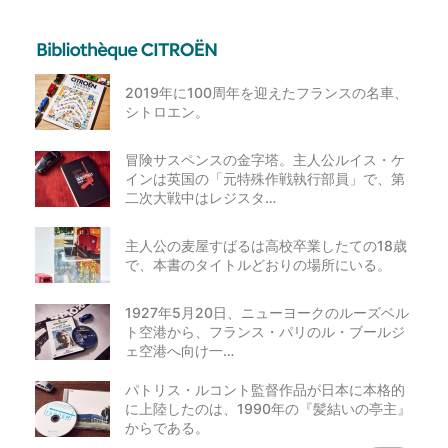
2019年に100周年を迎えたフランスの名車、
シトロエン。
冒険サスペンスの金字塔。主人公ルイス・ケ
インは英国の「元特殊作戦執行部員」で、第
二次大戦中はレジスタ…
主人公の麦屋すばるは高校卒業したての18歳
で、本書のタイトルどおりの場所にいる。
1927年5月20日、ニューヨークのルーズベル
ト空港から、フランス・パリのル・ブールジ
ェ空港へ向け一…
パトリス・ルコント監督作品が日本に本格的
に上陸したのは、1990年の『髪結いの亭主』
からである。