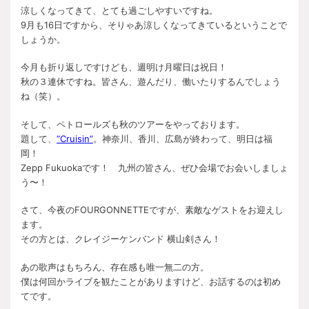
涼しくなってきて、とても過ごしやすいですね。
9月も16日ですから、そりゃあ涼しくなってきているということで
しょうか。
今月も折り返しですけども、週明け月曜日は祝日！
秋の３連休ですね。皆さん、遊んだり、働いたりするんでしょう
ね（笑）。
そして、ペトロールズも秋のツアーをやっております。
題して、
“Cruisin”
。神奈川、香川、広島が終わって、明日は福
岡！
Zepp Fukuokaです！ 九州の皆さん、ぜひ会場でお会いしましょ
う〜！
さて、今夜のFOURGONNETTEですが、素敵なゲストをお迎えし
ます。
その方とは、クレイジーケンバンド 横山剣さん！
あの歌声はもちろん、存在感も唯一無二の方。
僕は何回かライブを観たことがありますけど、お話するのは初め
てです。