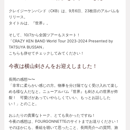
クレイジーケンバンド（CKB）は、9月6日、23枚目のアルバムを
リリース。
タイトルは、『世界』。
そして、10/7から全国ツアーもスタート！
「CRAZY KEN BAND World Tour 2023-2024 Presented by
TATSUYA BUSSAN」
こちらも併せてチェックしてみてください！
今夜は横山剣さんをお迎えしました！
長岡の感想〜〜
「非常に柔らかい感じの方。物事を分け隔てなく受け入れて楽し
める様な人だなと。ニューアルバム『世界』も剣さんの世界が炸
裂！ 可愛げがあっていやらしくていい、もっとお話しした
い！」とのこと。
おふたりの貴重なトーク、とても良かったですね！
今夜の感想は、FOURGONNETTEのサイトまでお送りください！
そのほかにも、番組を聴いて思ったこと、長岡亮介への質問、旅