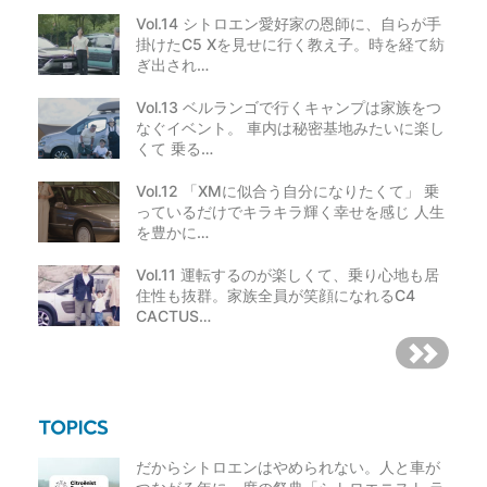
Vol.14 シトロエン愛好家の恩師に、自らが手
掛けたC5 Xを見せに行く教え子。時を経て紡
ぎ出され…
Vol.13 ベルランゴで行くキャンプは家族をつ
なぐイベント。 車内は秘密基地みたいに楽し
くて 乗る…
Vol.12 「XMに似合う自分になりたくて」 乗
っているだけでキラキラ輝く幸せを感じ 人生
を豊かに…
Vol.11 運転するのが楽しくて、乗り心地も居
住性も抜群。家族全員が笑顔になれるC4
CACTUS…
だからシトロエンはやめられない。人と車が