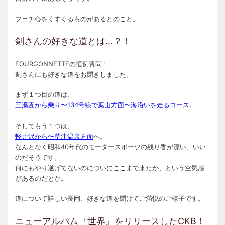
フェチ心をくすぐるものがあるとのこと。
剣さんの好きな道とは…？！
FOURGONNETTEの恒例質問！
剣さんにも好きな道をお聞きしました。
まず１つ目の道は、
三溪園から乗り〜134号線で葉山方面〜海沿いを走るコース
。
そしてもう１つは、
軽井沢から〜草津温泉方面
へ。
なんとなく昭和40年代のモータースポーツの残り香が漂い、いい
のだそうです。
何にもやり遂げてないのについにここまで来たか、という空気感
があるのだとか。
道について詳しい長岡、好きな道を聞けてご満悦のご様子です。
ニューアルバム『世界』をリリースしたCKB！