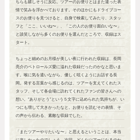
ちらも嬉しそうに反応。ツアーのお便りとはまた違った表
情で笑みを浮かべております。そのほかにもドライブコー
スのお便りを見つけると、自身で検索してみたり、スタッ
フと「ここ、いいね〜」、「この人のお便り面白いな〜」
と談笑しながら多くのお便りを選んだところで、収録はス
タート。
ちょっと細めのお月様が美しい夜に行われた収録は、長岡
亮介のペトロールズ愛に溢れた収録だったのかなと思いま
す。喉に気を遣いながら、優しく呟くようにお話する長
岡。発する言葉から感じるのは、ツアーを支えてくれたス
タッフ、そして各会場に訪れてくれたファンの皆さんへの
想い。“ありがとう”という５文字に込められた気持ちが、い
つにも増して大きかったなと。お便りを読むその表情、そ
の声から伝わる、素敵な収録でした。
「またツアーやりたいな〜」と思えるということは、本当
に楽しかったのでしょう。次回、どんなツアーになるのか