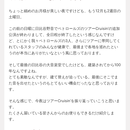
ちょっと細めのお月様が美しい夜ですけども、もう12月も2週目の
土曜日。
この前の日曜に日比谷野音でペトロールズのツアーCruisin’の追加
公演が終わりまして、全日程が終了したという感じなんですけ
ど、とにかく我々ペトロールズの3人、さらにツアーに帯同してく
れているスタッフのみんなが健康で、最後まで各地を巡れたとい
うのが本当にありがたいなという風に思っております。
そして最後の日比谷の大音楽堂でしたけども、建築されてから100
年なんですよね。
とても素敵なんですが、建て替えが迫っている。最後にそこでま
た音を出せたというのもとてもいい機会だったなと思っておりま
す。
そんな感じで、今夜はツアーCruisin’を振り返っていこうと思いま
す。
たくさん届いている皆さんからのお便りもできるだけ紹介しま
す。