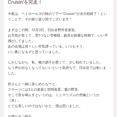
Cruisin’を完走！
今夜は、ペトロールズの秋のツアー“Cruisin’”が全日程終了！とい
うことで、その振り返り回でございます！
まずはこの間、12月3日、日比谷野外音楽堂。
お天気が良くて、雲1つない空模様。銀杏が綺麗な時期で、いい予
感がしてました。
あの会場は清々しい空気漂っている。いつもそう。
いい夜になるぞと思っていました。
しかしながら、私、喉の調子が悪くて、少し枯れていました。
もう声が出なくなってもいいという気持ちで、日比谷では歌いま
した。
皆さんと一緒に楽しめたな〜と。
ステージには3人の楽器と照明装置。素の野音。
そこで音を鳴らすというのは、ミニマリズムの究極というか
（笑）。
とても美しいのではないかと、僕は思いました。
お便りをご紹介。