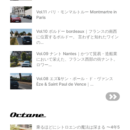
Vol.11 パリ・モンマルトルー Montmartre in
Paris
Vol.10 ボルドー bordeaux｜フランスの南西
に位置するボルドー。 言わずと知れたワイン
の…
Vol.09 ナント Nantes｜かつて貿易・造船業
において栄えた、フランス西部の街ナント。
ロワー…
Vol.08 エズ&サン・ポール・ド・ヴァンス
Èze & Saint Paul de Vence｜…
乗るほどにシトロエンの魔法は深まる 〜4年5