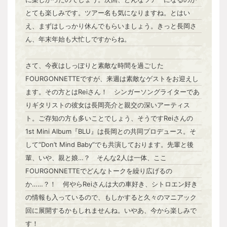
とても楽しみです。ツアー名も気になりますね。とはい
え、まずはしっかり休んでもらいましょう。きっと長岡さ
ん、年末年始も大忙しですからね。
さて、今夜はしっぽりと素敵な時間を過ごした
FOURGONNETTEですが、来週は素敵なゲストをお迎えし
ます。その方とはReiさん！ シンガーソングライターであ
りギタリストの彼女は長岡亮介と親交の深いアーティス
ト。ご存知の方も多いことでしょう、そうですReiさんの
1st Mini Album『BLU』は長岡との共同プロデュース。そ
して“Don’t Mind Baby”でも共演しております。先輩と後
輩、いや、親と娘…？ そんな2人は一体、ここ
FOURGONNETTEでどんなトークを繰り広げるの
か……？！ 何やらReiさんは大の車好き、シトロエン好き
の情報も入っているので、もしかすると久々のマニアック
回に展開するかもしれませんね。いやあ、今から楽しみで
す！