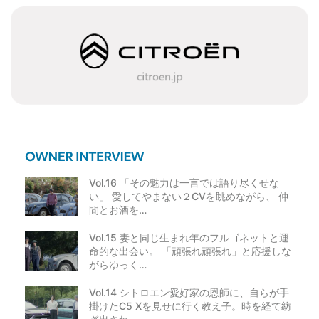
ー
シ
ョ
ン
Vol.16 「その魅力は一言では語り尽くせな
い」 愛してやまない２CVを眺めながら、 仲
間とお酒を…
Vol.15 妻と同じ生まれ年のフルゴネットと運
命的な出会い。 「頑張れ頑張れ」と応援しな
がらゆっく…
Vol.14 シトロエン愛好家の恩師に、自らが手
掛けたC5 Xを見せに行く教え子。時を経て紡