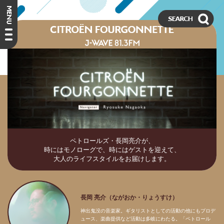
ペトロールズ・長岡亮介が、
時にはモノローグで、時にはゲストを迎えて、
大人のライフスタイルをお届けします。
長岡 亮介（ながおか・りょうすけ）
神出鬼没の音楽家。ギタリストとしての活動の他にもプロデ
ュース、楽曲提供など活動は多岐にわたる。「ペトロール