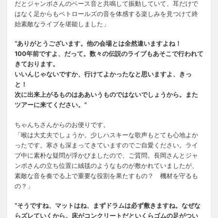
だとジャンボさんのベース音と共鳴して振動していて、耳だけで
はなく足からもペトロールズの音を体感する楽しみを見つけて終
始素敵なライブを堪能しました」
“ありがとうございます。他の会場とは全然違いますよね！
100年前ですよ、だって。数々の伝説のライブもあそこで行われて
きております。
いいんじゃないですか、行けてよかったなと思いますよ、きっ
と！
次に出来上がるものはああいうものではないでしょうから。また
ツアーに来てください。“
ちゃんちさんからのお便りです。
「喉は大丈夫でしょうか。少しハスキーな歌声もとても心地よか
ったです。寒さも深まってきていますのでご自愛ください。ライ
ブ中に素朴な疑問が浮かびましたので、ご質問。長岡さんとジャ
ンボさんの立ち位置に絨毯のようなものが敷かれていましたが、
素敵な音を奏でる上で重要な役割を果たすもの？ 機材を守るも
の？」
“そうですね、マットはね、まずドラムは必ず敷きますね。なぜな
らズレていくから。床がコンクリートだといくらゴムの足がつい