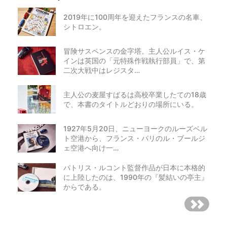
2019年に100周年を迎えたフランスの名車、
シトロエン。
冒険サスペンスの金字塔。主人公ルイス・ケ
インは英国の「元特殊作戦執行部員」で、第
二次大戦中はレジスタ…
主人公の麦屋すばるは高校卒業したての18歳
で、本書のタイトルどおりの場所にいる。
1927年5月20日、ニューヨークのルーズベル
ト空港から、フランス・パリのル・ブールジ
ェ空港へ向け一…
パトリス・ルコント監督作品が日本に本格的
に上陸したのは、1990年の『髪結いの亭主』
からである。