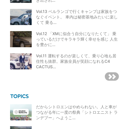
ぎ出され…
Vol.13 ベルランゴで行くキャンプは家族をつ
なぐイベント。 車内は秘密基地みたいに楽し
くて 乗る…
Vol.12 「XMに似合う自分になりたくて」 乗
っているだけでキラキラ輝く幸せを感じ 人生
を豊かに…
Vol.11 運転するのが楽しくて、乗り心地も居
住性も抜群。家族全員が笑顔になれるC4
CACTUS…
だからシトロエンはやめられない。人と車が
つながる年に一度の祭典「シトロエニスト ラ
ンデブー」へようこ…