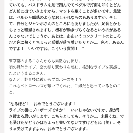
ていても、バスドラムを足で踏んでてペダルで打面を叩くとどん
どん前に出ていきますから、マットを敷くことが多いです。最近
は、ペルシャ絨毯のようなおしゃれなものもありますが。そし
て、自分とジャンボさんのところにもありましたが、足音とかも
ちょっと軽減されますし、機材が動きづらくなるというのがある
んじゃないでしょうか。あとは、ああいうコンクリートのところ
だと床に敷くとちょっと反響が落ち着いたりとか…。色々、あるん
ですよ！ いいですね、こういう質問！ ”
東京都のまるこさんからも素敵なお便り。
初の野外ライブ、空の移り変わりを感じ、格別なライブを実感し
たというまるこさん。
なんと、野音後に彼からプロポーズを！？
これもペトロールズが繋いでくれた、ご縁だと思っているとのこ
と。
“なるほど！ おめでとうございます！
ライブの後にプロポーズですか！ いいじゃないですか、身が引
き締まる思いがします、こちらとしても。そうか…、末長くね、で
も受けたかどうかはちょっと書いてないですけどもね（笑）。そ
りゃ受けてますよね。おめでとうございます。