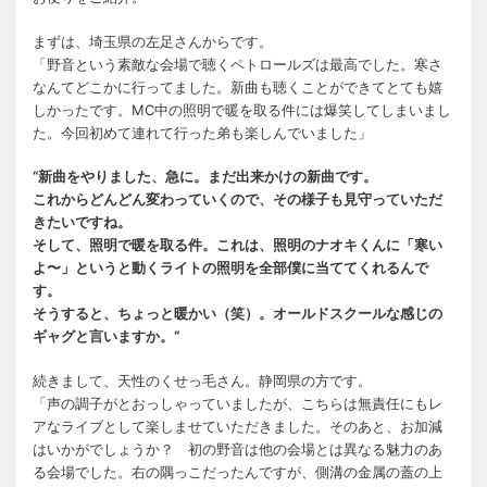
まずは、埼玉県の左足さんからです。
「野音という素敵な会場で聴くペトロールズは最高でした。寒さ
なんてどこかに行ってました。新曲も聴くことができてとても嬉
しかったです。MC中の照明で暖を取る件には爆笑してしまいまし
た。今回初めて連れて行った弟も楽しんでいました」
“新曲をやりました、急に。まだ出来かけの新曲です。
これからどんどん変わっていくので、その様子も見守っていただ
きたいですね。
そして、照明で暖を取る件。これは、照明のナオキくんに「寒い
よ〜」というと動くライトの照明を全部僕に当ててくれるんで
す。
そうすると、ちょっと暖かい（笑）。オールドスクールな感じの
ギャグと言いますか。“
続きまして、天性のくせっ毛さん。静岡県の方です。
「声の調子がとおっしゃっていましたが、こちらは無責任にもレ
アなライブとして楽しませていただきました。そのあと、お加減
はいかがでしょうか？ 初の野音は他の会場とは異なる魅力のあ
る会場でした。右の隅っこだったんですが、側溝の金属の蓋の上