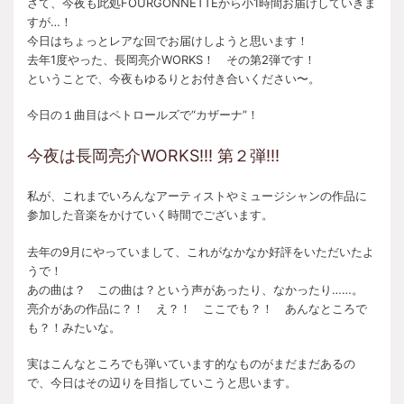
さて、今夜も此処FOURGONNETTEから小1時間お届けしていきま
すが…！
今日はちょっとレアな回でお届けしようと思います！
去年1度やった、長岡亮介WORKS！ その第2弾です！
ということで、今夜もゆるりとお付き合いください〜。
今日の１曲目はペトロールズで“カザーナ”！
今夜は長岡亮介WORKS!!! 第２弾!!!
私が、これまでいろんなアーティストやミュージシャンの作品に
参加した音楽をかけていく時間でございます。
去年の9月にやっていまして、これがなかなか好評をいただいたよ
うで！
あの曲は？ この曲は？という声があったり、なかったり……。
亮介があの作品に？！ え？！ ここでも？！ あんなところで
も？！みたいな。
実はこんなところでも弾いています的なものがまだまだあるの
で、今日はその辺りを目指していこうと思います。