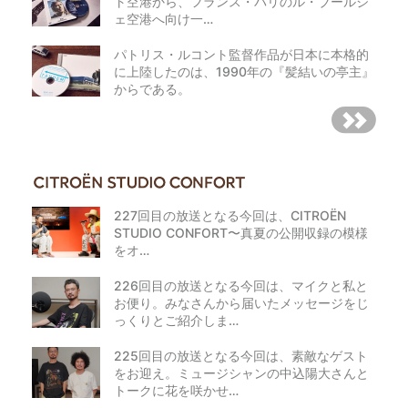
ト空港から、フランス・パリのル・ブールジ
ェ空港へ向け一…
パトリス・ルコント監督作品が日本に本格的
に上陸したのは、1990年の『髪結いの亭主』
からである。
227回目の放送となる今回は、CITROËN
STUDIO CONFORT〜真夏の公開収録の模様
をオ…
226回目の放送となる今回は、マイクと私と
お便り。みなさんから届いたメッセージをじ
っくりとご紹介しま…
225回目の放送となる今回は、素敵なゲスト
をお迎え。ミュージシャンの中込陽大さんと
トークに花を咲かせ…