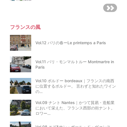
フランスの風
Vol.12 パリの春ーLe printemps a Paris
Vol.11 パリ・モンマルトルー Montmartre in
Paris
Vol.10 ボルドー bordeaux｜フランスの南西
に位置するボルドー。 言わずと知れたワイン
の…
Vol.09 ナント Nantes｜かつて貿易・造船業
において栄えた、フランス西部の街ナント。
ロワー…
Vol.08 エズ&サン・ポール・ド・ヴァンス