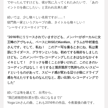
でやったんですけども、彼が気に入ってくれたみたいで、「あの
イントロを曲にしたい」と言われ出来た曲”
続いては、少し物々しい名前ですが……！
獄門島一家というグループの曲。タイトルも物々しい！
“シーサイドスーサイド”です。
“2016年にリリースされていますけども、メンバーがボーカルに女
王蜂のアヴちゃん、ベースにRISEのKenKen、ドラムが中村達也
さんです。そして、私ね！ このアー写を撮るときにね、私は素
肌にライダース、グラサンというね、初めてする格好をしました
けども。このメンバーでレコーディングしたときはなかなかイキ
イキとして！ クリックを聴くことが多いけれど、このときのレ
コーディングはなし！ そうすると箇所箇所で気持ちのいいスピー
ドというものがあって、スピード感が変わる辺りが曲にドライブ
感を与えたりするものなんだなと。思い出深いレコーディングで
した”
続いては海を越えて、台湾から。
“我已經敢想你(君が思い出になるまで)”
Yoga Linさんの曲。これも2016年の作品。今夜最後の曲です。