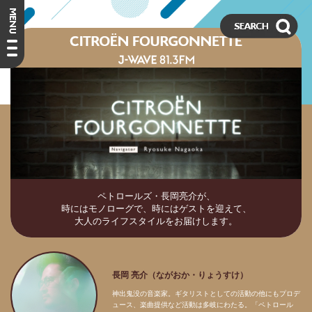
ペトロールズ・長岡亮介が、
時にはモノローグで、時にはゲストを迎えて、
大人のライフスタイルをお届けします。
長岡 亮介（ながおか・りょうすけ）
神出鬼没の音楽家。ギタリストとしての活動の他にもプロデ
ュース、楽曲提供など活動は多岐にわたる。「ペトロール