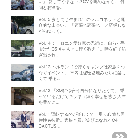
い」 愛してやまない２CVを眺めながら、 仲
間とお酒を…
Vol.15 妻と同じ生まれ年のフルゴネットと運
命的な出会い。 「頑張れ頑張れ」と応援しな
がらゆっく…
Vol.14 シトロエン愛好家の恩師に、自らが手
掛けたC5 Xを見せに行く教え子。時を経て紡
ぎ出され…
Vol.13 ベルランゴで行くキャンプは家族をつ
なぐイベント。 車内は秘密基地みたいに楽し
くて 乗る…
Vol.12 「XMに似合う自分になりたくて」 乗
っているだけでキラキラ輝く幸せを感じ 人生
を豊かに…
Vol.11 運転するのが楽しくて、乗り心地も居
住性も抜群。家族全員が笑顔になれるC4
CACTUS…