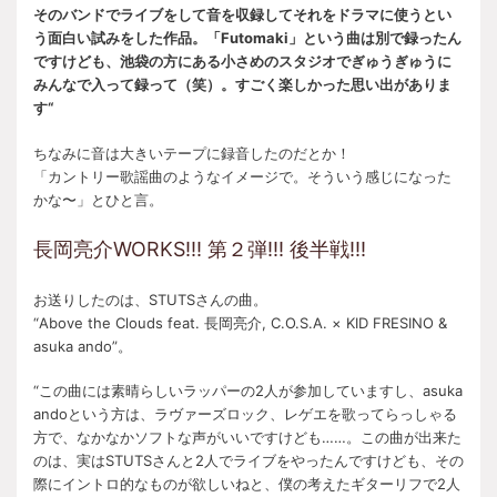
そのバンドでライブをして音を収録してそれをドラマに使うとい
う面白い試みをした作品。「Futomaki」という曲は別で録ったん
ですけども、池袋の方にある小さめのスタジオでぎゅうぎゅうに
みんなで入って録って（笑）。すごく楽しかった思い出がありま
す“
ちなみに音は大きいテープに録音したのだとか！
「カントリー歌謡曲のようなイメージで。そういう感じになった
かな〜」とひと言。
長岡亮介WORKS!!! 第２弾!!! 後半戦!!!
お送りしたのは、STUTSさんの曲。
“Above the Clouds feat. 長岡亮介, C.O.S.A. × KID FRESINO &
asuka ando”。
“この曲には素晴らしいラッパーの2人が参加していますし、asuka
andoという方は、ラヴァーズロック、レゲエを歌ってらっしゃる
方で、なかなかソフトな声がいいですけども……。この曲が出来た
のは、実はSTUTSさんと2人でライブをやったんですけども、その
際にイントロ的なものが欲しいねと、僕の考えたギターリフで2人