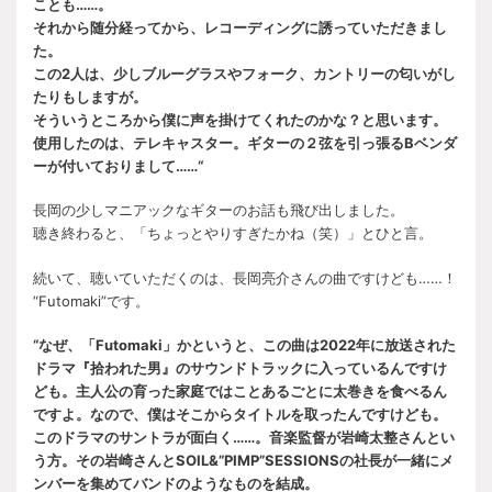
ことも……。
それから随分経ってから、レコーディングに誘っていただきまし
た。
この2人は、少しブルーグラスやフォーク、カントリーの匂いがし
たりもしますが。
そういうところから僕に声を掛けてくれたのかな？と思います。
使用したのは、テレキャスター。ギターの２弦を引っ張るBベンダ
ーが付いておりまして……“
長岡の少しマニアックなギターのお話も飛び出しました。
聴き終わると、「ちょっとやりすぎたかね（笑）」とひと言。
続いて、聴いていただくのは、長岡亮介さんの曲ですけども……！
“Futomaki”です。
“なぜ、「Futomaki」かというと、この曲は2022年に放送された
ドラマ『拾われた男』のサウンドトラックに入っているんですけ
ども。主人公の育った家庭ではことあるごとに太巻きを食べるん
ですよ。なので、僕はそこからタイトルを取ったんですけども。
このドラマのサントラが面白く……。音楽監督が岩崎太整さんとい
う方。その岩崎さんとSOIL&”PIMP”SESSIONSの社長が一緒にメ
ンバーを集めてバンドのようなものを結成。