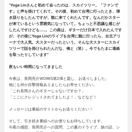
“Yoga Linさんと初めて会ったのは、スカイツリー。「ファンで
す」と声を掛けてくれて。その後、初めて台湾に行ったとき、弾
き語りをしたんですが、観に来てくれたんです。なんだかスター
が来ているという雰囲気になっていて。ちょっと不思議な感じが
したんですけども……。この曲は、ギターだけ日本で入れたんです
が、その後にYoga Linのライブを台湾に観に行ったら、台北アリ
ーナで大人気。大スターだったという。そんな大スターにスカイ
ツリーで話を掛けられたんだな、俺と（笑）。今でもたまに連絡
を取ったりしています”
夜もいい時間になってきました
今夜は、長岡亮介WORKS第2弾と題し、お送りしました。
他にも何か目撃情報ありましたらお寄せください。
「これ長岡さんのギターじゃないですか？」
「ここにクレジットされてましたよ！」などなど！
メッセージは番組のサイトからお送りください！
そして、引き続き番組へのお便りもお待ちしています。
今夜の感想、長岡亮介への質問、この夏のドライブ、旅の話、シ