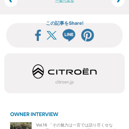
投
一覧へ戻る
稿
この記事をShare!
ナ
ビ
ゲ
ー
シ
ョ
ン
Vol.16 「その魅力は一言では語り尽くせな