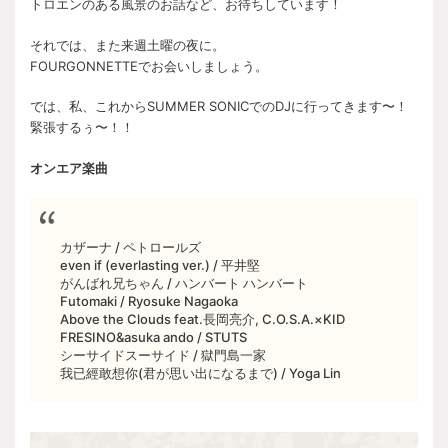
トロエンのある風景のお話など、お待ちしています！
それでは、また来週土曜の夜に。
FOURGONNETTEでお会いしましょう。
では、私、これからSUMMER SONICでのDJに行ってきます〜！
緊張するぅ〜！！
オンエア楽曲
カザーナ / ペトロールズ
even if (everlasting ver.) / 平井堅
がんばれ兄ちゃん / ハンバート ハンバート
Futomaki / Ryosuke Nagaoka
Above the Clouds feat.長岡亮介, C.O.S.A.×KID
FRESINO&asuka ando / STUTS
シーサイドスーサイド / 獄門島一家
我已經敢想你(君が思い出になるまで) / Yoga Lin