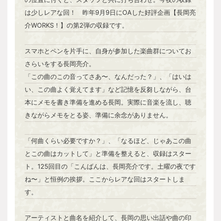
は少しレアな回！ 昨年9月9日にOAした好評企画【長岡亮
介WORKS！】の第2弾の収録です。
スマホとペンを片手に、自身が参加した楽曲群についてお
さらいをする長岡亮介。
「この曲のこの音ってさあ〜、なんだった？」、「はいは
い、この曲よく覚えてます」など記憶を反芻しながら、台
本にメモを書き準備を進める長岡。実際に音楽を流し、聴
きながらメモをとる姿、準備に余念がありません。
「何曲くらい必要ですか？」、「なるほど、じゃあこの曲
とこの曲はカットして」と準備を整えると、収録はスター
ト。125回目の「こんばんは、長岡亮介です。土曜の夜です
ね〜」と恒例の挨拶。ここからレアな回はスタートしま
す。
アーティストと曲名を紹介して、長岡の思い出話や曲の印