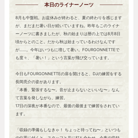
本日
のライナーノーツ
8月も中盤戦。お盆休みが終わると、夏の終わりを感じます
が、まだまだ暑い日が続いていますね。昨年もこのライナ
ーノーツに書きましたが、秋の始まりは暦の上では8月8日
頃からとのこと。だから秋は始まっているわけなんです
が……。今年はいつもに増して暑い。FOURGONNETTEで
も度々、「暑い！」という言葉が飛び交っています。
今日もFOURGONNETTEの扉を開けると、DJの練習をする
長岡亮介の姿があります。
「本番、緊張するな〜。音が止まらないといいな〜」なん
て言葉を発しながら、練習。
17日の深夜が本番なので、最後の最後まで練習をされてい
ます。
「収録の準備もしなきゃ！ ちょっと待ってね〜」といつも
の位置に付くと、スタッフと共に打ち合わせ。今夜の収録