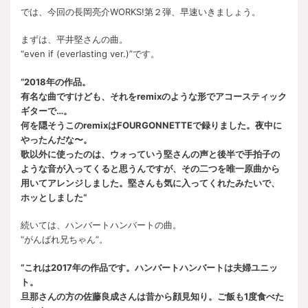
では、今回の長岡亮介WORKS!第２弾、早速いきましょう。
まずは、平井堅さんの曲。
“even if (everlasting ver.)”です。
“2018年の作品。
有名な曲ですけども、それをremixのような形でアコースティック
ギターで…。
何を隠そうこのremixはFOURGONNETTEで録りました。夜中に
やったんだな〜。
歌以外に使ったのは、ウォっていう堅さんの声と後半で手拍子の
ような音が入ってくると思うんですが、その二つを唯一原曲から
用いてアレンジしました。堅さんも気に入ってくれたみたいで、
ホッとしました“
続いては、ハンバートハンバートの曲。
“がんばれ兄ちゃん”。
“これは2017年の作品です。ハンバートハンバートは夫婦ユニッ
ト。
旦那さんの方の佐藤良成さんは昔から顔見知り。ご飯も1度食べた