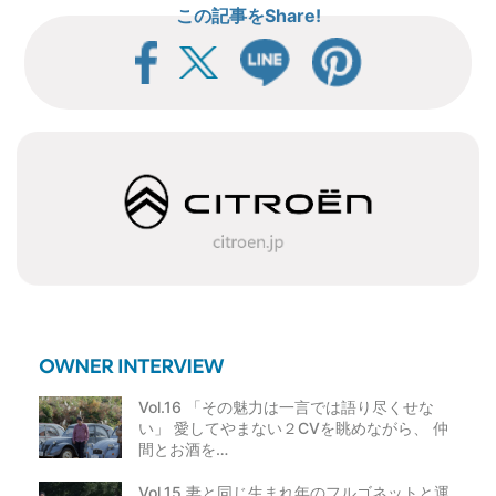
この記事をShare!
ナ
ビ
ゲ
ー
シ
ョ
ン
Vol.16 「その魅力は一言では語り尽くせな
い」 愛してやまない２CVを眺めながら、 仲
間とお酒を…
Vol.15 妻と同じ生まれ年のフルゴネットと運