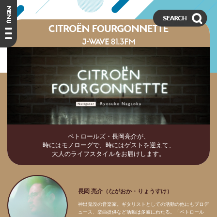
ペトロールズ・長岡亮介が、
時にはモノローグで、時にはゲストを迎えて、
大人のライフスタイルをお届けします。
長岡 亮介（ながおか・りょうすけ）
神出鬼没の音楽家。ギタリストとしての活動の他にもプロデ
ュース、楽曲提供など活動は多岐にわたる。「ペトロール