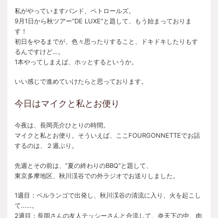
私がやっていますバンド、ペトロールズ。
9月1日から秋ツアー“DE LUXE”と題して、もう始まっておりま
す！
初日をやるまでが、色々思ったりすること、ドキドキしたりもす
るんですけど…。
1本やってしまえば、ホッとするというか。
いい感じで進めていけたらと思っております。
今日はマイクと私とお便り
今夜は、長岡亮介ひとりの時間。
マイクと私とお便り。そういえば、ここFOURGONNETTEでお話
するのは、２週ぶり。
先週とその前は、”夏の終わりのBBQ“と題して、
東京多摩地区、秋川渓谷での外ラジオでお送りしました。
1週目：ベルランゴで出発し、秋川渓谷の清流に入り、火を起こし
て……。
2週目：長岡さんの友人テッシーさんと合流して、炎天下の中、肉