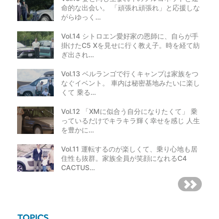
命的な出会い。 「頑張れ頑張れ」と応援しな
がらゆっく…
Vol.14 シトロエン愛好家の恩師に、自らが手
掛けたC5 Xを見せに行く教え子。時を経て紡
ぎ出され…
Vol.13 ベルランゴで行くキャンプは家族をつ
なぐイベント。 車内は秘密基地みたいに楽し
くて 乗る…
Vol.12 「XMに似合う自分になりたくて」 乗
っているだけでキラキラ輝く幸せを感じ 人生
を豊かに…
Vol.11 運転するのが楽しくて、乗り心地も居
住性も抜群。家族全員が笑顔になれるC4
CACTUS…