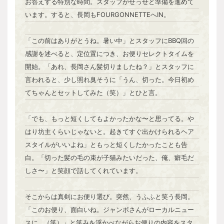
お答えする特別な時間。スタッフがせっせと準備を進めて
います。すると、長岡もFOURGONNETTEへIN。
「この前はありがとうね。暑い中」とスタッフにBBQ回の
感謝を述べると、定位置につき、お便りセレクトタイムを
開始。「あれ、長岡さん髪切りましたね？」とスタッフに
言われると、少し照れ臭そうに「うん、切った。今日初め
てちゃんとセットしてみた（笑）」とひと言。
「でも、もっと短くしてもよかったかな〜と思ってる。や
はり坊主くらいじゃないと。起きてすぐ出かけられるヘア
スタイルがいいよね」ともっと短くしたかったことも告
白。「切った髪の毛の束が子猫みたいだった、俺、癖毛だ
しさ〜」と笑顔で話してくれています。
そこからは真剣にお便り選び。突然、うふふと笑う長岡。
「このお便り、面白いね。ジャンボさんがローカルニュー
スに…（笑）」と笑みを浮かべながらお便りの内容をスタ