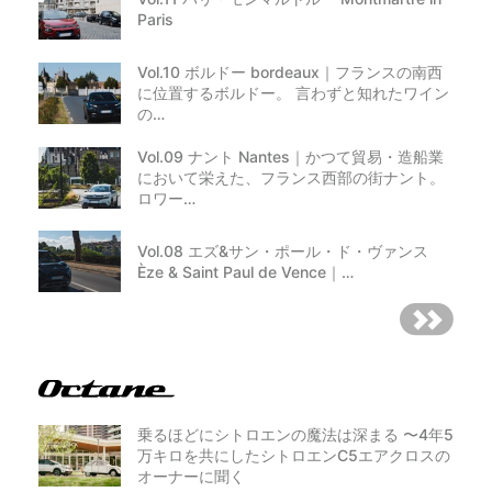
Paris
Vol.10 ボルドー bordeaux｜フランスの南西
に位置するボルドー。 言わずと知れたワイン
の…
Vol.09 ナント Nantes｜かつて貿易・造船業
において栄えた、フランス西部の街ナント。
ロワー…
Vol.08 エズ&サン・ポール・ド・ヴァンス
Èze & Saint Paul de Vence｜…
乗るほどにシトロエンの魔法は深まる 〜4年5
万キロを共にしたシトロエンC5エアクロスの
オーナーに聞く