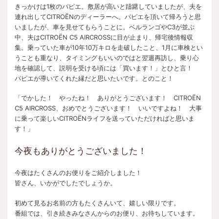
きっかけは1枚のパピエ。敷居が高いと躊躇していましたが、夫を
連れ出してCITROËNのディーラーへ。パピエを頂いて帰ろうと思
いましたが、車を見せてもらうことに。ベルランゴやC3が並ぶ
中、夫はCITROËN C5 AIRCROSSに目が止まり、帰宅後情報収
集。乗っていた車が10年10万キロを走破したこと、1月に車検とい
うことも重なり、タイミングもいいのではと翌週再訪し、乗り心
地を確認して、説明を受ける頃には「買います！」とひと言！
パピエが導いてくれた縁だと思いたいです。とのこと！
「でかした！ やったね！ ありがとうございます！ CITROËN
C5 AIRCROSS、おめでとうございます！ いいですよね！ 大事
に乗って楽しいCITROËNライフを送っていただければと思いま
す！」
今夜もありがとうございました！
今夜はたくさんのお便りをご紹介しました！
皆さん、いかがでしたでしょうか。
初めて見るお名前の方もたくさんいて、嬉しい限りです。
番組では、引き続きみなさんからのお便り、お待ちしています。