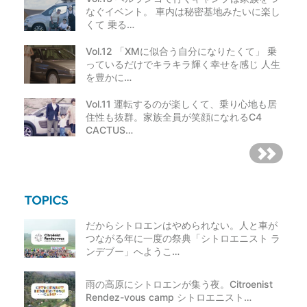
なぐイベント。 車内は秘密基地みたいに楽し
くて 乗る…
Vol.12 「XMに似合う自分になりたくて」 乗
っているだけでキラキラ輝く幸せを感じ 人生
を豊かに…
Vol.11 運転するのが楽しくて、乗り心地も居
住性も抜群。家族全員が笑顔になれるC4
CACTUS…
だからシトロエンはやめられない。人と車が
つながる年に一度の祭典「シトロエニスト ラ
ンデブー」へようこ…
雨の高原にシトロエンが集う夜。Citroenist
Rendez-vous camp シトロエニスト…