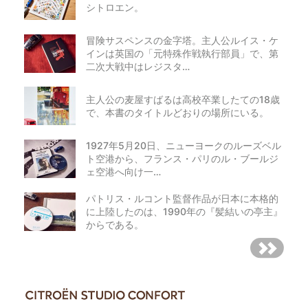
シトロエン。
冒険サスペンスの金字塔。主人公ルイス・ケ
インは英国の「元特殊作戦執行部員」で、第
二次大戦中はレジスタ…
主人公の麦屋すばるは高校卒業したての18歳
で、本書のタイトルどおりの場所にいる。
1927年5月20日、ニューヨークのルーズベル
ト空港から、フランス・パリのル・ブールジ
ェ空港へ向け一…
パトリス・ルコント監督作品が日本に本格的
に上陸したのは、1990年の『髪結いの亭主』
からである。