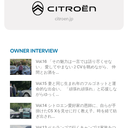
シ
ョ
ン
Vol.16 「その魅力は一言では語り尽くせな
い」 愛してやまない２CVを眺めながら、 仲
間とお酒を…
Vol.15 妻と同じ生まれ年のフルゴネットと運
命的な出会い。 「頑張れ頑張れ」と応援しな
がらゆっく…
Vol.14 シトロエン愛好家の恩師に、自らが手
掛けたC5 Xを見せに行く教え子。時を経て紡
ぎ出され…
Vol.13 ベルランゴで行くキャンプは家族をつ