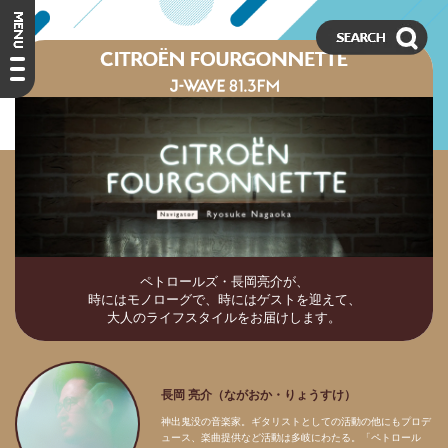
ペトロールズ・長岡亮介が、
時にはモノローグで、時にはゲストを迎えて、
大人のライフスタイルをお届けします。
長岡 亮介（ながおか・りょうすけ）
神出鬼没の音楽家。ギタリストとしての活動の他にもプロデ
ュース、楽曲提供など活動は多岐にわたる。「ペトロール