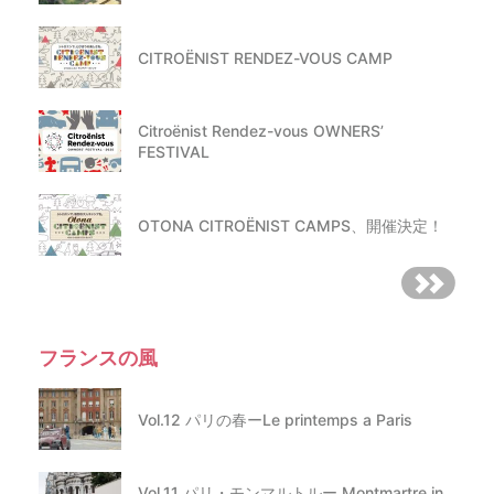
CITROËNIST RENDEZ-VOUS CAMP
Citroënist Rendez-vous OWNERS’
FESTIVAL
OTONA CITROËNIST CAMPS、開催決定！
フランスの風
Vol.12 パリの春ーLe printemps a Paris
Vol.11 パリ・モンマルトルー Montmartre in