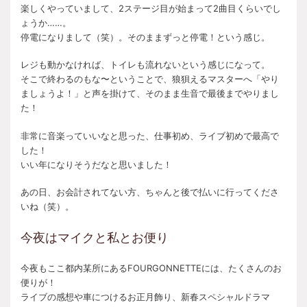
楽しくやっていまして、2ステージ目が始まって2曲目くらいでし
ょうか……。
停電になりまして（笑）。そのままずっと停電！という感じ。
レジも動かなければ、トイレも流れないという感じになって。
そこで終わるのもな〜ということで、狼狽えるマスターへ「やり
ましょうよ！」と声を掛けて、そのまま生音で最後までやりまし
た！
非常に音楽っていいなと思った、仕事初め、ライブ初めで最高で
した！
いい年になりそうだなと思いました！
あの日、お会計されてない方、ちゃんと後で払いに行ってくださ
いね（笑）。
今夜はマイクと私とお便り
今夜もここ都内某所にあるFOURGONNETTEには、たくさんのお
便りが！
ライブの感想や車につけるお正月飾り、新春スペシャルドラマ