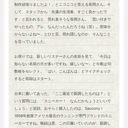
制作頑張りましたよ！」とニコニコと答える長岡さん。そ
して、スタッフから「先週の生演奏、すごく良かったで
す」と言われると、照れ臭そうな長岡さん。「思い付きで
やったもの、アレ、なんだったんだろうね（笑）。意味分
からないよね〜」とひと言。照れ隠しなのか、そんなこと
を言っていました。
お便りでは、新しいリスナーさんの名前を見て、「今日は
知らない名前の方が多いですね。嬉しいな〜」と今夜は10
数枚をセレクト。「はい、こんばんは」とマイクチェック
すると収録はスタート。
台本に書いてあった、「ここ最近で新調したものは？」と
いう質問には、「スニーカー！ なんだかちょうどいいで
しょう」と笑顔。おそらく購入したのは、Saucony！
1898年創業アメリカ最古のランニング専門ブランドのスニ
ーカーですね。靴紐は黒、この日履いていたのが、新調し