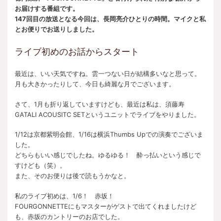
お届けする番組です。
147回目の放送となる今回は、長岡亮介ひとりの時間。マイクと私
とお便りでお送りしました。
ライブ初めのお話からスタート
最近は、いい天気ですね。雲一つない日が結構多いなと思って。
月も大きかったりして、今日も綺麗な月でございます。
さて、1月も折り返していますけども、最近は私は、須藤寿
GATALI ACOUSITC SETというユニットでライブをやりました。
1/12は京都紫明会館、1/16は横浜Thumbs Upでの演奏でございま
した。
どちらもいい感じでしたね。ゆるゆる！ 酔っ払いという感じで
すけども（笑）。
また、そのお便りは後で読もうかなと。
私のライブ初めは、1/6！ 赤坂！
FOURGONNETTEにもマスターがゲストで出てくれましたけど
も、赤坂のカントリーのお店でした。