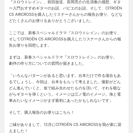
『スロウトレイン』、前回放送、長岡亮介の生演奏の感想、ギタ
ー入門おすすめギターのお話、パピエのお話、そして、CITROËN
C5 AIRCROSSを購入したリスナーさんからの報告お便り、などな
どたくさんのお便りをありがとうございました。
ここでは、新春スペシャルドラマ『スロウトレイン』のお便り、
そしてCITROËN C5 AIRCROSSを購入したリスナーさんからの報
告お便りを回想します。
まずは、新春スペシャルドラマ『スロウトレイン』のお便り。
劇伴の作り方についての質問が届きました。
「いろんなパターンがあると思います。台本だけで作る場合もあ
るでしょうし、今回は、台本をもらって考えました。撮影がどん
どん進んでいくと、仮で組み合わせたものを頂いて、それを観な
がらギターを弾くという。イメージは江ノ電のイメージ。海と電
車みたいなイメージがまず最初にあったかもしれないです」
そして、購入報告のお便りはこちら！
ご縁がありまして、12月にCITROËN C5 AIRCROSSを我が家に迎
えました！