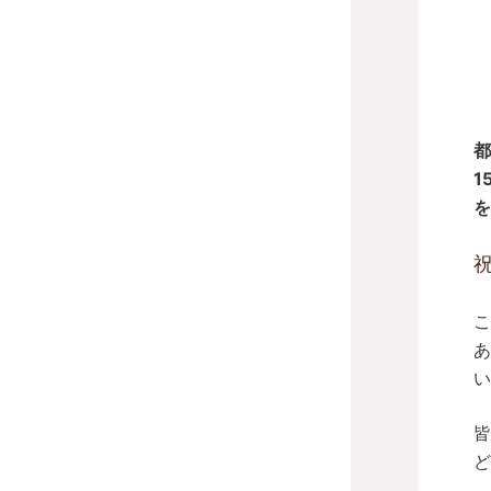
都
1
を
祝
こ
あ
い
皆
ど