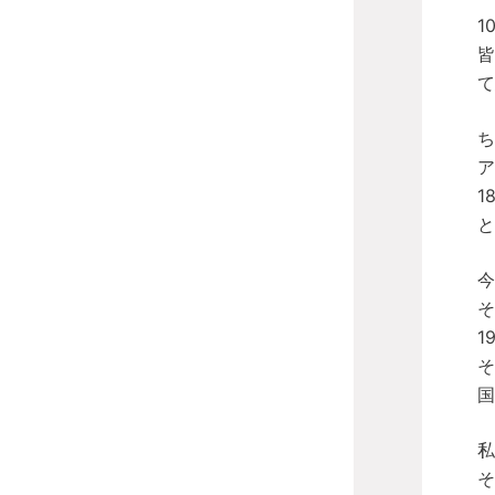
1
皆
て
ち
ア
1
と
今
そ
1
そ
国
私
そ