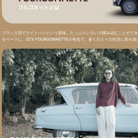
フランス語でライトバンという意味。たっぷりいろいろ積み込むことができ
をベースに、2CV FOURGONNETTEが有名で、多くの人々の生活に彩を