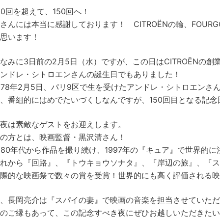
00回を超えて、150回へ！
さんには本当に感謝しております！ CITROËNの輪、FOUR
思います！
なみに3日前の2月5日（水）ですが、この日はCITROËNの創
ンドレ・シトロエンさんの誕生日でもありました！
878年2月5日、パリ9区で生を受けたアンドレ・シトロエンさ
、番組的にはめでたいづくしなんですが、150回目となる記念
夜は素敵なゲストをお迎えします。
の方とは、映画監督・黒沢清さん！
980年代から作品を撮り続け、1997年の『キュア』で世界的
れから『回路』、『トウキョウソナタ』、『岸辺の旅』、『ス
際的な映画祭で数々の賞を受賞！世界的にも高く評価される映
、長岡亮介は『スパイの妻』で映画の音楽を担当させていただ
のご縁もあって、この記念すべき夜にぜひお越しいただきた