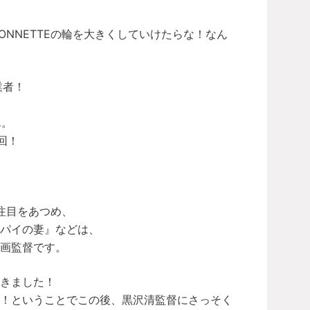
GONNETTEの輪を大きくしていけたらな！なん
業者！
ん。
回！
に注目をあつめ、
パイの妻』などは、
画監督です。
きました！
い！ということでこの後、黒沢清監督にさっそく