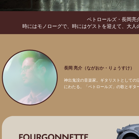
ペトロールズ・長岡亮
時にはモノローグで、時にはゲストを迎えて、
大人
長岡 亮介（ながおか・りょうすけ）
神出鬼没の音楽家。ギタリストとしての
にわたる。「ペトロールズ」の歌とギタ