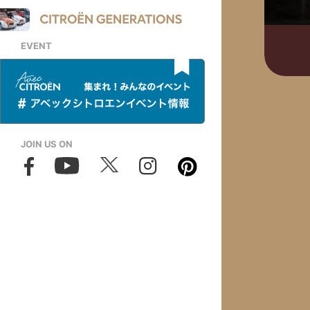
EVENT
JOIN US ON