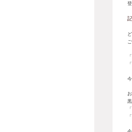
登
ど
ご
「
「
今
お
黒
「
「
今