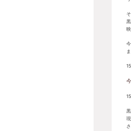
そ
黒
映
今
ま
1
1
黒
現
さ