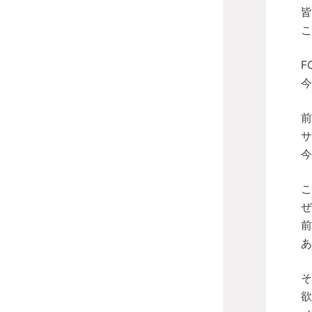
皆
こ
F
今
前
サ
今
こ
ぜ
前
あ
そ
欲