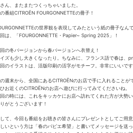
さん、またまたつくっちゃいました。
の番組CITROËN FOURGONNETTEの冊子！
OURGONNETTEの世界観を表現してみたという紙の冊子なん
回は、「FOURGONNETTE・Papier~ Spring 2025」！
回の冬バージョンから春バージョンへ衣替え！
イズも少し大きくなったり。ちなみに、フランス語で春は、print
回のイラストは、活版印刷の活字がモチーフ。非常にいいです
の週末から、全国にあるCITROËNのお店で手に入れることが
ひお近くのCITROËNのお店へ遊びに行ってみてくださいね。
回の時には、これをキッカケにお店へ訪れてくれた方が大勢い
りがとうございます！
して、今回も番組をお聴きの皆さんにプレゼントとしてご用意
しいという方は「春のパピエ希望」と書いてメッセージを送っ