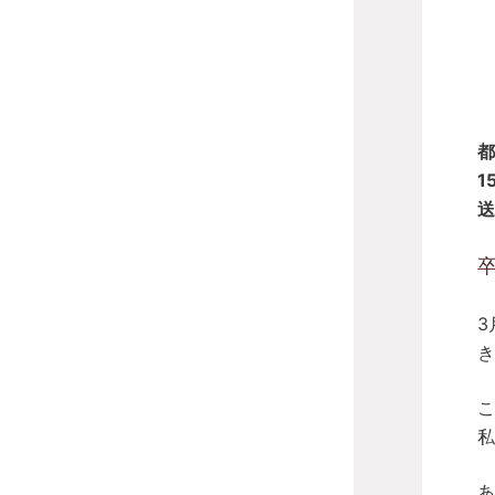
都
1
送
3
き
こ
私
あ