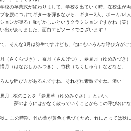
学校の卒業式が終わりまして、学校を出ていく時、在校生が
プを腰につけてギターを弾きながら、ギター2人、ボーカル1
ションが鳴る）恥ずかしいというクラクションですかね（笑
い出がありました。面白エピソードでございます！
て、そんな3月は弥生ですけども、他にもいろんな呼び方がご
月（さくらづき）、蚕月（さんげつ）、夢見月（ゆめみづき）
惜月（はなおしみみつき）、竹秋（ちくしゅう）などなど、
ろんな呼び方があるんですね、それぞれ素敵ですね。渋い！
見月…桜のことを「夢見草（ゆめみぐさ）」といい、
夢のようにはかなく散っていくことからこの呼び名にな
秋… この時期、竹の葉が黄色く色づくため、竹にとっては秋