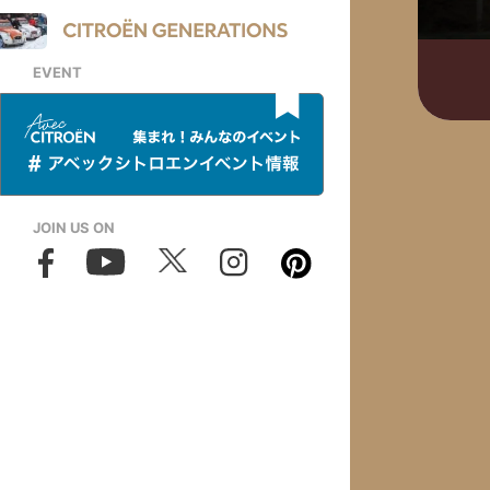
EVENT
JOIN US ON