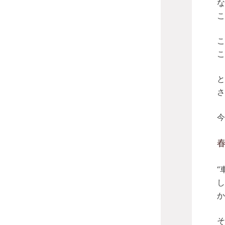
な
こ
こ
こ
と
さ
今
“
し
か
そ