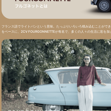
フランス語でライトバンという意味。たっぷりいろいろ積み込むことができ
をベースに、2CV FOURGONNETTEが有名で、多くの人々の生活に彩を