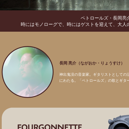
ペトロールズ・長岡亮
時にはモノローグで、時にはゲストを迎えて、
大人
長岡 亮介（ながおか・りょうすけ）
神出鬼没の音楽家。ギタリストとしての
にわたる。「ペトロールズ」の歌とギタ