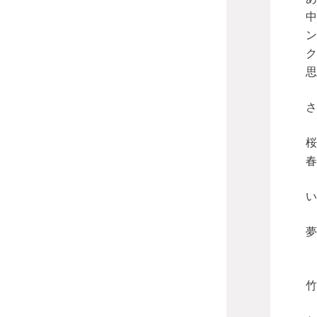
中
ン
ク
思
さ
桜
春
い
夢
竹