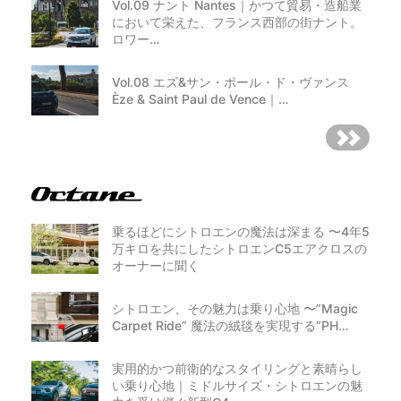
Vol.09 ナント Nantes｜かつて貿易・造船業
において栄えた、フランス西部の街ナント。
ロワー…
Vol.08 エズ&サン・ポール・ド・ヴァンス
Èze & Saint Paul de Vence｜…
乗るほどにシトロエンの魔法は深まる 〜4年5
万キロを共にしたシトロエンC5エアクロスの
オーナーに聞く
シトロエン、その魅力は乗り心地 〜”Magic
Carpet Ride” 魔法の絨毯を実現する”PH…
実用的かつ前衛的なスタイリングと素晴らし
い乗り心地｜ミドルサイズ・シトロエンの魅