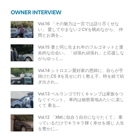
Vol.16 「その魅力は一言では語り尽くせな
い」 愛してやまない２CVを眺めながら、 仲
間とお酒を…
Vol.15 妻と同じ生まれ年のフルゴネットと運
命的な出会い。 「頑張れ頑張れ」と応援しな
がらゆっく…
Vol.14 シトロエン愛好家の恩師に、自らが手
掛けたC5 Xを見せに行く教え子。時を経て紡
ぎ出され…
Vol.13 ベルランゴで行くキャンプは家族をつ
なぐイベント。 車内は秘密基地みたいに楽し
くて 乗る…
Vol.12 「XMに似合う自分になりたくて」 乗
っているだけでキラキラ輝く幸せを感じ 人生
を豊かに…