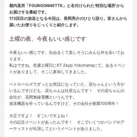
都内某所「FOURGONNETTE」と名付けられた’特別な場所’から
お届けする番組です。
172回目の放送となる今回は、長岡亮介のひとり語り。皆さんから
届いたお便りをじっくりと紹介します。
土曜の夜、今夜もいい感じです
今夜もいい感じです。生ぬるくて楽しそうにみんな外を歩いてお
ります。
私はですね、先週土曜日にKT Zepp Yokohamaにて、あるイベン
トがありまして、そこに参加してきました。
ペトロールズでずっとお世話になっていた、花ちゃんという方が
いるんですけども、花ちゃんは社長なんです！ その花ちゃんの
会社が、花岡無線電機というんです。
放送機器を作っているんですけど、その会社が創業100周年！
大正ですよ！ すごいですよね！
その記念イベントがあったんです！ そこでいくつかバンドやア
ーティストが出演してというイベントがありました。