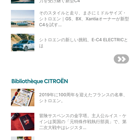
力を受け継ぐ新型C4
そのスタイルと走り、まさにミドルサイズ・
シトロエン｜GS、BX、Xantiaオーナーが新型
C4を試す…
シトロエンの新しい挑戦、E-C4 ELECTRICと
は
2019年に100周年を迎えたフランスの名車、
シトロエン。
冒険サスペンスの金字塔。主人公ルイス・ケ
インは英国の「元特殊作戦執行部員」で、第
二次大戦中はレジスタ…