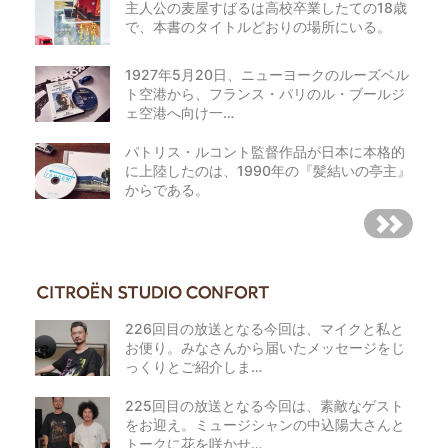
主人公の麦屋すばるは高校卒業したての18歳
で、本書のタイトルどおりの場所にいる。
1927年5月20日、ニューヨークのルーズベル
ト空港から、フランス・パリのル・ブールジ
ェ空港へ向け一…
パトリス・ルコント監督作品が日本に本格的
に上陸したのは、1990年の『髪結いの亭主』
からである。
226回目の放送となる今回は、マイクと私と
お便り。みなさんから届いたメッセージをじ
っくりとご紹介しま…
225回目の放送となる今回は、素敵なゲスト
をお迎え。ミュージシャンの中込陽大さんと
トークに花を咲かせ…