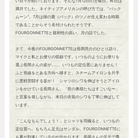
い日々が続いております。そんな7月12日の土曜日。昨日は
満月でした。ネイティブアメリカンの呼び方では、“バック
ムーン”。7月は雄の鹿（バック）のツノが生え変わる時期
であることからそう名付けられたそうです。
FOURGONNETTEと親和性の高い、月の話でした。
さて、今夜のFOURGONNETTEは長岡亮介のひとり語り。
マイクと私とお便りの収録です。いつものようにお便りを
選ぶ長岡さんの姿が……、いつもの定位置にありません！
ふと視線をとある方向へ移すと、スチームアイロンを片手
に悪戦苦闘する姿が！ シャツのシワを伸ばそうとアイロ
ンをかけている長岡さん。「世の奥様たちはすごいな〜」
と言葉を発しながら、本日の衣装のシワを丁寧に伸ばして
います。
「こんなもんでしょう！」とシャツを羽織ると、いつもの
定位置へ。もちろん足元はサンダル。FOURGONNETTEに
も夏が到来しているのが分かります。長岡さんの足元で季