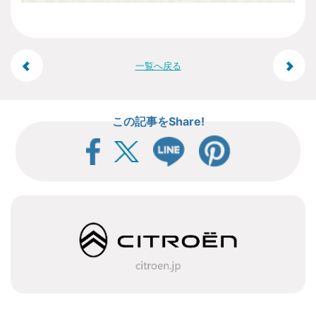
投
一覧へ戻る
稿
この記事をShare!
ナ
ビ
ゲ
ー
シ
ョ
ン