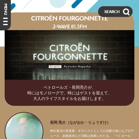
ペトロールズ・長岡亮介が、
時にはモノローグで、時にはゲストを迎えて、
大人のライフスタイルをお届けします。
長岡 亮介（ながおか・りょうすけ）
神出鬼没の音楽家。ギタリストとしての活動の他にもプロデ
ュース、楽曲提供など活動は多岐にわたる。「ペトロール