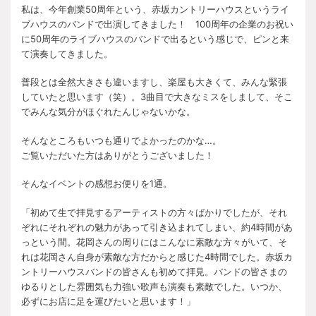
私は、今年創業50周年という、赤坂カントリーハウスというライ
ブハウスのバンドで出演してきました！ 100周年の企業のお祝い
に50周年のライブハウスのバンドで出るという感じで、ピンと来
て演奏してきました。
普段とは全然大きさも違いますし、楽屋も大きくて、みんな緊張
していたと思います（笑）。3曲目で大きなミスをしまして、そこ
でみんな気分がほぐれたんじゃないかな。
そんなところもいつも通りでよかったのかな…。
ご覧いただいた方はありがとうございました！
そんなイベントの感想お便りを1通。
「初めて生で拝見するアーティストの方々ばかりでしたが、それ
ぞれにそれぞれの魅力があって引き込まれてしまい、約4時間があ
っという間。花岡さんの周りにはこんなに素敵な方々がいて、そ
れは花岡さん自身が素敵な方だからと感じた4時間でした。赤坂カ
ントリーハウスバンドの皆さんも初めて拝見。バンドの皆さまの
ゆるりとした雰囲気も力強い歌声も演奏も素敵でした。いつか、
必ずにお店に足を運びたいと思います！」