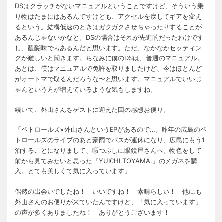
DSはクラッチがないマニュアルということですけど、そういう乗
り物はたまにはあるんですけども、アクセルを戻してギアを変え
るという。結構低速のときはガクガクさせちゃったりすることが
あるんじゃないかなと。DSの場合はそれが先進的だったわけです
し、醍醐味でもあるんだと思います。ただ、なかなかセッティン
グが難しいと聞きます。ちなみに僕のDSは、普通のマニュアル。
あとは、僕はマニュアルで免許を取りましたけど、今はほとんど
がオートマで取るんだろうな〜と思います。マニュアルでいいじ
ゃんという方が増えているような気もしますね。
続いて、外山さんをゲストに迎えた回の感想お便り。
「ペトロールズ×外山さんというEPがあるので…。昨年の広島のペ
トロールズのライブのあと豪雨でバスが運休になり、広島にもう1
泊することになりまして、暇つぶしに眼鏡屋さんへ。物色をして
前から見てみたいと思った『YUICHI TOYAMA.』のメガネを購
入。とても美しくて気に入っています」
偶然の出会いでしたね！ いいですね！ 素晴らしい！ 他にも
外山さんのお便りが来ていたんですけど、「気に入っています」
の声が多くありましたね！ ありがとうございます！