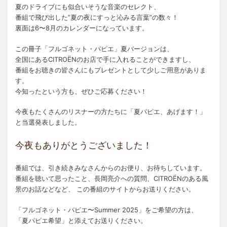
夏のドライブにも似合いそうな音楽のセレクト、
番組で飛び出した”夏の夜にすっと沁みる言葉”の数々！
裏面は6〜8月のカレンダーになっています。
この冊子「フルゴネット・パピエ」夏バージョンは、
全国にあるCITROËNのお店で手に入れることができますし、
番組をお聴きの皆さんにもプレゼントとして少しご用意がありま
す。
今知ったという方も、ぜひご応募ください！
今夜もたくさんのリスナーの方たちに「夏パピエ、あげます！」
と当選発表しました。
今夜もありがとうございました！
番組では、引き続きみなさんからのお便り、お待ちしています。
番組を聴いて思ったこと、長岡亮介への質問、CITROËNのある風
景のお話などなど、 この番組のサイトからお送りください。
「フルゴネット・パピエ〜Summer 2025」をご希望の方は、
「夏パピエ希望」と添えてお送りください。