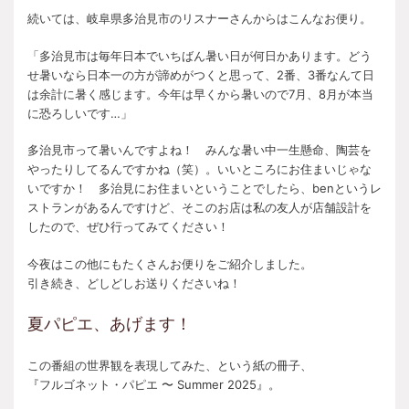
続いては、岐阜県多治見市のリスナーさんからはこんなお便り。
「多治見市は毎年日本でいちばん暑い日が何日かあります。どう
せ暑いなら日本一の方が諦めがつくと思って、2番、3番なんて日
は余計に暑く感じます。今年は早くから暑いので7月、8月が本当
に恐ろしいです…」
多治見市って暑いんですよね！ みんな暑い中一生懸命、陶芸を
やったりしてるんですかね（笑）。いいところにお住まいじゃな
いですか！ 多治見にお住まいということでしたら、benというレ
ストランがあるんですけど、そこのお店は私の友人が店舗設計を
したので、ぜひ行ってみてください！
今夜はこの他にもたくさんお便りをご紹介しました。
引き続き、どしどしお送りくださいね！
夏パピエ、あげます！
この番組の世界観を表現してみた、という紙の冊子、
『フルゴネット・パピエ 〜 Summer 2025』。