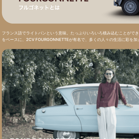
フランス語でライトバンという意味。たっぷりいろいろ積み込むことができ
をベースに、2CV FOURGONNETTEが有名で、多くの人々の生活に彩を