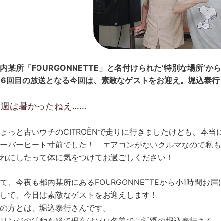
内某所「FOURGONNETTE」と名付けられた’特別な場所’
76回目の放送となる今回は、素敵なゲストをお迎え。堀込泰
今週は暑かったねえ……
ょっと古いウチのCITROËNで走りに行きましたけども、本当
ーバーヒート寸前でした！ エアコンがないクルマなので私も
れにしたって体に気をつけてお過ごしください！
て、今夜も都内某所にあるFOURGONNETTEから小1時間お
して、今日は素敵なゲストをお迎えします！
の方とは、堀込泰行さんです。
リンジの活動を経て現在はソロ名義でご活躍の堀込泰行さん。