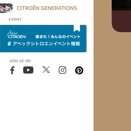
EVENT
JOIN US ON