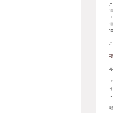
こ
1
「
1
1
こ
長
「
う
ょ
堀