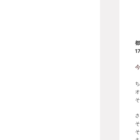
都
1
ち
オ
そ
さ
そ
そ
キ