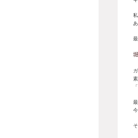
私
あ
最
堀
ガ
素
「
最
今
そ