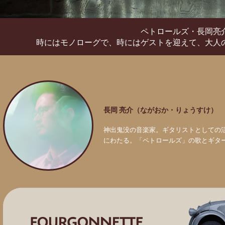
ペトロールズ・長岡亮
時にはモノローグで、時にはゲストを迎えて、
大人
長岡 亮介（ながおか・りょうすけ）
神出鬼没の音楽家。ギタリストとしての
にわたる。「ペトロールズ」の歌とギタ