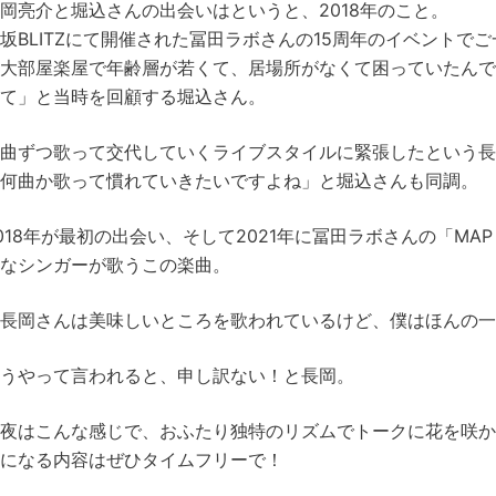
岡亮介と堀込さんの出会いはというと、2018年のこと。
坂BLITZにて開催された冨田ラボさんの15周年のイベントで
大部屋楽屋で年齢層が若くて、居場所がなくて困っていたん
て」と当時を回顧する堀込さん。
曲ずつ歌って交代していくライブスタイルに緊張したという長
何曲か歌って慣れていきたいですよね」と堀込さんも同調。
018年が最初の出会い、そして2021年に冨田ラボさんの「MAP 
なシンガーが歌うこの楽曲。
長岡さんは美味しいところを歌われているけど、僕はほんの一
うやって言われると、申し訳ない！と長岡。
夜はこんな感じで、おふたり独特のリズムでトークに花を咲か
になる内容はぜひタイムフリーで！