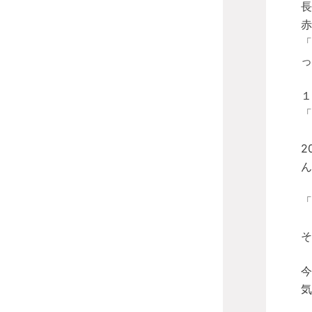
長
赤
「
っ
１
「
2
ん
「
そ
今
気