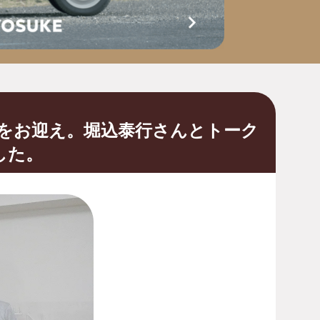
トをお迎え。堀込泰行さんとトーク
した。