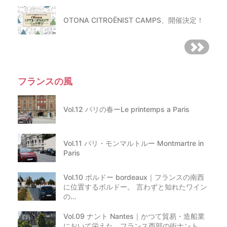
OTONA CITROËNIST CAMPS、開催決定！
フランスの風
Vol.12 パリの春ーLe printemps a Paris
Vol.11 パリ・モンマルトルー Montmartre in
Paris
Vol.10 ボルドー bordeaux｜フランスの南西
に位置するボルドー。 言わずと知れたワイン
の…
Vol.09 ナント Nantes｜かつて貿易・造船業
において栄えた、フランス西部の街ナント。