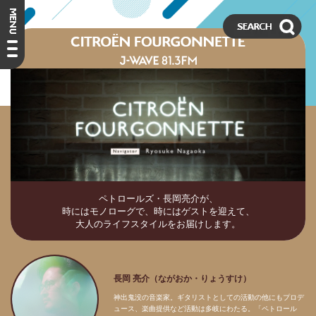
ペトロールズ・長岡亮介が、
時にはモノローグで、時にはゲストを迎えて、
大人のライフスタイルをお届けします。
長岡 亮介（ながおか・りょうすけ）
神出鬼没の音楽家。ギタリストとしての活動の他にもプロデ
ュース、楽曲提供など活動は多岐にわたる。「ペトロール