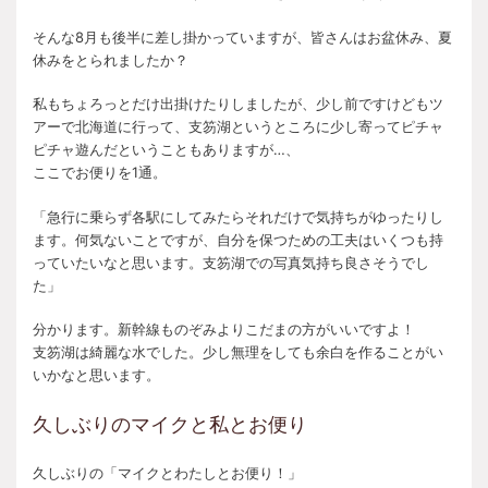
そんな8月も後半に差し掛かっていますが、皆さんはお盆休み、夏
休みをとられましたか？
私もちょろっとだけ出掛けたりしましたが、少し前ですけどもツ
アーで北海道に行って、支笏湖というところに少し寄ってピチャ
ピチャ遊んだということもありますが…、
ここでお便りを1通。
「急行に乗らず各駅にしてみたらそれだけで気持ちがゆったりし
ます。何気ないことですが、自分を保つための工夫はいくつも持
っていたいなと思います。支笏湖での写真気持ち良さそうでし
た」
分かります。新幹線ものぞみよりこだまの方がいいですよ！
支笏湖は綺麗な水でした。少し無理をしても余白を作ることがい
いかなと思います。
久しぶりのマイクと私とお便り
久しぶりの「マイクとわたしとお便り！」