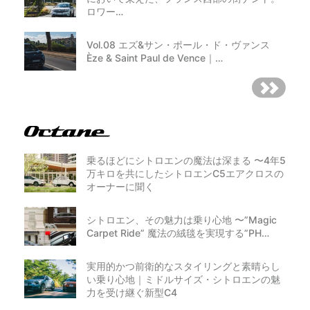
ロワー…
Vol.08 エズ&サン・ポール・ド・ヴァンス
Èze & Saint Paul de Vence｜…
乗るほどにシトロエンの魔法は深まる 〜4年5
万キロを共にしたシトロエンC5エアクロスの
オーナーに聞く
シトロエン、その魅力は乗り心地 〜”Magic
Carpet Ride” 魔法の絨毯を実現する”PH…
実用的かつ前衛的なスタイリングと素晴らし
い乗り心地｜ミドルサイズ・シトロエンの魅
力を受け継ぐ新型C4