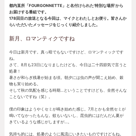
都内某所「FOURGONNETTE」と名付けられた’特別な場所’から
お届けする番組です。
178回目の放送となる今回は、マイクとわたしとお便り。皆さんか
らいただいたメッセージをじっくり紹介しました。
新月、ロマンティクですね
今日は新月です。真っ暗でもないですけど、ロマンティックです
ね。
さて、8月も23日になりましたけども、今日は二十四節気で言うと
処暑！
暑さが和らぎ残暑が始まる頃。朝夕には虫の声が聞こえ始め、穀
物も実り始める。
そして秋の気配を感じる時期…ということですけども、全然そんな
ことないですね（笑）。
僕の印象はようやくセミが鳴き始めた感じ。7月とかも全然セミが
鳴いてなかったもんな。蚊もいないし、昆虫的にはだんだん夏が
きているような感じがしますが…。
気持ち的には、処暑のように風流にいきたいものですけどもね。