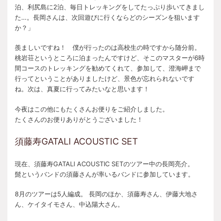
泊、利尻島に2泊、毎日トレッキングをしてたっぷり歩いてきまし
た…。長岡さんは、次回遊びに行くならどのシーズンを狙います
か？」
羨ましいですね！ 僕が行ったのは高校生の時ですから随分前。
桃岩荘というところに泊まったんですけど、そこのマスターが6時
間コースのトレッキングを勧めてくれて、参加して、澄海岬まで
行ってということがありましたけど、景色が忘れられないです
ね。次は、真夏に行ってみたいなと思います！
今夜はこの他にもたくさんお便りをご紹介しました。
たくさんのお便りありがとうございました！
須藤寿GATALI ACOUSTIC SET
現在、須藤寿GATALI ACOUSTIC SETのツアー中の長岡亮介。
髭というバンドの須藤さんが率いるバンドに参加しています。
8月のツアーは5人編成。 長岡のほか、須藤寿さん、伊藤大地さ
ん、ケイタイモさん、中込陽大さん。