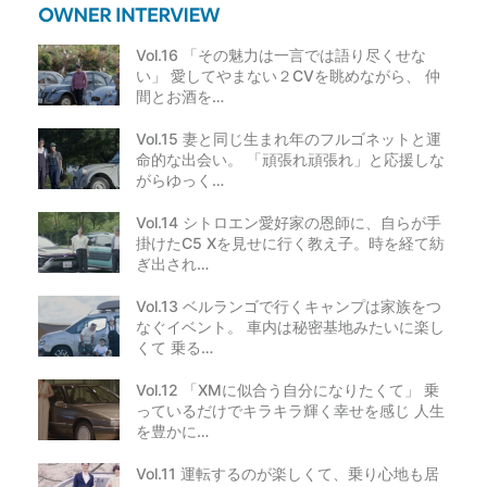
Vol.16 「その魅力は一言では語り尽くせな
い」 愛してやまない２CVを眺めながら、 仲
間とお酒を…
Vol.15 妻と同じ生まれ年のフルゴネットと運
命的な出会い。 「頑張れ頑張れ」と応援しな
がらゆっく…
Vol.14 シトロエン愛好家の恩師に、自らが手
掛けたC5 Xを見せに行く教え子。時を経て紡
ぎ出され…
Vol.13 ベルランゴで行くキャンプは家族をつ
なぐイベント。 車内は秘密基地みたいに楽し
くて 乗る…
Vol.12 「XMに似合う自分になりたくて」 乗
っているだけでキラキラ輝く幸せを感じ 人生
を豊かに…
Vol.11 運転するのが楽しくて、乗り心地も居