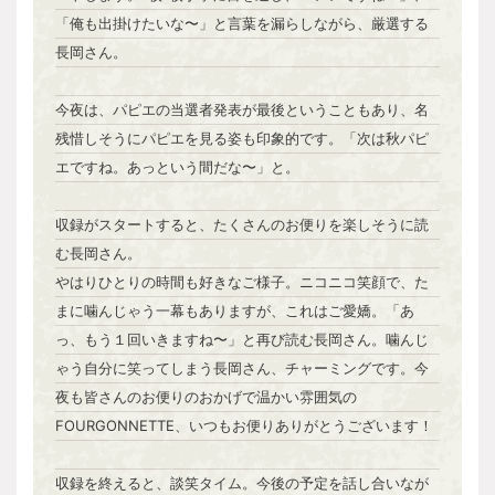
「俺も出掛けたいな〜」と言葉を漏らしながら、厳選する
長岡さん。
今夜は、パピエの当選者発表が最後ということもあり、名
残惜しそうにパピエを見る姿も印象的です。「次は秋パピ
エですね。あっという間だな〜」と。
収録がスタートすると、たくさんのお便りを楽しそうに読
む長岡さん。
やはりひとりの時間も好きなご様子。ニコニコ笑顔で、た
まに噛んじゃう一幕もありますが、これはご愛嬌。「あ
っ、もう１回いきますね〜」と再び読む長岡さん。噛んじ
ゃう自分に笑ってしまう長岡さん、チャーミングです。今
夜も皆さんのお便りのおかげで温かい雰囲気の
FOURGONNETTE、いつもお便りありがとうございます！
収録を終えると、談笑タイム。今後の予定を話し合いなが