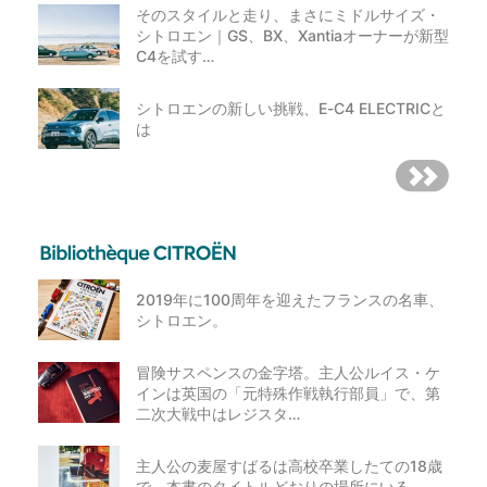
そのスタイルと走り、まさにミドルサイズ・
シトロエン｜GS、BX、Xantiaオーナーが新型
C4を試す…
シトロエンの新しい挑戦、E-C4 ELECTRICと
は
2019年に100周年を迎えたフランスの名車、
シトロエン。
冒険サスペンスの金字塔。主人公ルイス・ケ
インは英国の「元特殊作戦執行部員」で、第
二次大戦中はレジスタ…
主人公の麦屋すばるは高校卒業したての18歳
で、本書のタイトルどおりの場所にいる。