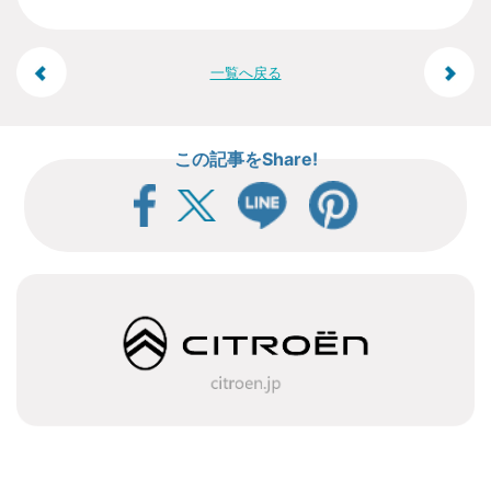
投
一覧へ戻る
稿
この記事をShare!
ナ
ビ
ゲ
ー
シ
ョ
ン