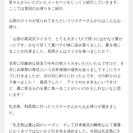
皆さんからいただいたメッセージをじっくり紹介していきます。
ここでは冒頭のお便りをご紹介。
山形のスイカが送られてきたというリスナーさんからはこんなお
便り。
「山形の尾花沢スイカで、とても大きく1人で持つにはかなり重か
ったです。かなり甘くて夏バテの体に染み渡りました。夏を感じ
ることが出来ました。長岡さんはスイカを食べましたか？」
非常に印象的な状況で今年の初スイカをいただいたんですけど、6
月に兵庫県の香住という日本海側の場所がありましてそこにライ
ブに行きましたが、次の日に釣りに行ったんです。その釣りの上
で食べました！ 最高でした！ アイスやかき氷もいいですけ
ど、夏に実るものを夏に食べることがいいのかもしれないなと思
います！
礼文島、利尻島に行ったリスナーさんからもお便りが届きまし
た。
「礼文島は夏は花のシーズン、そして日本最北の離島なんて避暑
にピッタリではないかと行き先を決めました。今回は礼文島に3