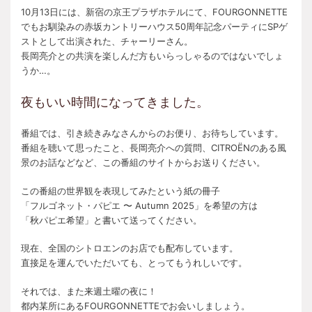
10月13日には、新宿の京王プラザホテルにて、FOURGONNETTE
でもお馴染みの赤坂カントリーハウス50周年記念パーティにSPゲ
ストとして出演された、チャーリーさん。
長岡亮介との共演を楽しんだ方もいらっしゃるのではないでしょ
うか…。
夜もいい時間になってきました。
番組では、引き続きみなさんからのお便り、お待ちしています。
番組を聴いて思ったこと、長岡亮介への質問、CITROËNのある風
景のお話などなど、この番組のサイトからお送りください。
この番組の世界観を表現してみたという紙の冊子
「フルゴネット・パピエ 〜 Autumn 2025」を希望の方は
「秋パピエ希望」と書いて送ってください。
現在、全国のシトロエンのお店でも配布しています。
直接足を運んでいただいても、とってもうれしいです。
それでは、また来週土曜の夜に！
都内某所にあるFOURGONNETTEでお会いしましょう。