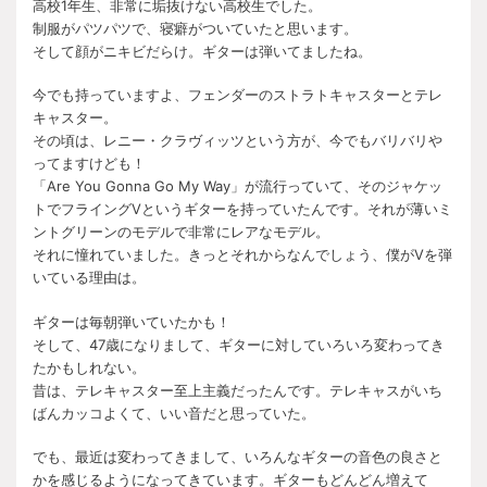
高校1年生、非常に垢抜けない高校生でした。
制服がパツパツで、寝癖がついていたと思います。
そして顔がニキビだらけ。ギターは弾いてましたね。
今でも持っていますよ、フェンダーのストラトキャスターとテレ
キャスター。
その頃は、レニー・クラヴィッツという方が、今でもバリバリや
ってますけども！
「Are You Gonna Go My Way」が流行っていて、そのジャケッ
トでフライングVというギターを持っていたんです。それが薄いミ
ントグリーンのモデルで非常にレアなモデル。
それに憧れていました。きっとそれからなんでしょう、僕がVを弾
いている理由は。
ギターは毎朝弾いていたかも！
そして、47歳になりまして、ギターに対していろいろ変わってき
たかもしれない。
昔は、テレキャスター至上主義だったんです。テレキャスがいち
ばんカッコよくて、いい音だと思っていた。
でも、最近は変わってきまして、いろんなギターの音色の良さと
かを感じるようになってきています。ギターもどんどん増えて