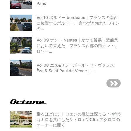
Paris
Vol.10 ボルドー bordeaux｜フランスの南西
に位置するボルドー。 言わずと知れたワイン
の…
Vol.09 ナント Nantes｜かつて貿易・造船業
において栄えた、フランス西部の街ナント。
ロワー…
Vol.08 エズ&サン・ポール・ド・ヴァンス
Èze & Saint Paul de Vence｜…
乗るほどにシトロエンの魔法は深まる 〜4年5
万キロを共にしたシトロエンC5エアクロスの
オーナーに聞く