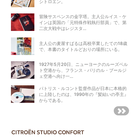
シトロエン。
冒険サスペンスの金字塔。主人公ルイス・ケ
インは英国の「元特殊作戦執行部員」で、第
二次大戦中はレジスタ…
主人公の麦屋すばるは高校卒業したての18歳
で、本書のタイトルどおりの場所にいる。
1927年5月20日、ニューヨークのルーズベル
ト空港から、フランス・パリのル・ブールジ
ェ空港へ向け一…
パトリス・ルコント監督作品が日本に本格的
に上陸したのは、1990年の『髪結いの亭主』
からである。