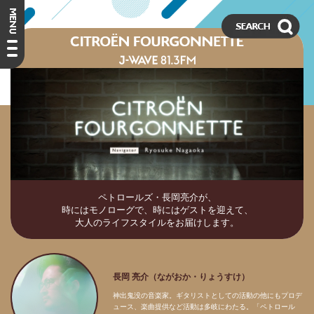
ペトロールズ・長岡亮介が、
時にはモノローグで、時にはゲストを迎えて、
大人のライフスタイルをお届けします。
長岡 亮介（ながおか・りょうすけ）
神出鬼没の音楽家。ギタリストとしての活動の他にもプロデ
ュース、楽曲提供など活動は多岐にわたる。「ペトロール