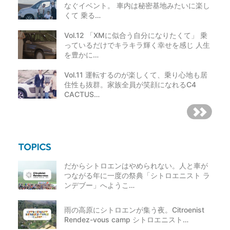
なぐイベント。 車内は秘密基地みたいに楽し
くて 乗る…
Vol.12 「XMに似合う自分になりたくて」 乗
っているだけでキラキラ輝く幸せを感じ 人生
を豊かに…
Vol.11 運転するのが楽しくて、乗り心地も居
住性も抜群。家族全員が笑顔になれるC4
CACTUS…
だからシトロエンはやめられない。人と車が
つながる年に一度の祭典「シトロエニスト ラ
ンデブー」へようこ…
雨の高原にシトロエンが集う夜。Citroenist
Rendez-vous camp シトロエニスト…