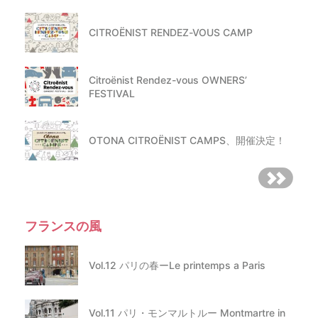
CITROËNIST RENDEZ-VOUS CAMP
Citroënist Rendez-vous OWNERS’
FESTIVAL
OTONA CITROËNIST CAMPS、開催決定！
フランスの風
Vol.12 パリの春ーLe printemps a Paris
Vol.11 パリ・モンマルトルー Montmartre in