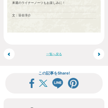
来週のライナーノーツもお楽しみに！
文：笹谷淳介
投
一覧へ戻る
稿
この記事をShare!
ナ
ビ
ゲ
ー