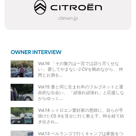
シ
ョ
ン
Vol.16 「その魅力は一言では語り尽くせな
い」 愛してやまない２CVを眺めながら、 仲
間とお酒を…
Vol.15 妻と同じ生まれ年のフルゴネットと運
命的な出会い。 「頑張れ頑張れ」と応援しな
がらゆっく…
Vol.14 シトロエン愛好家の恩師に、自らが手
掛けたC5 Xを見せに行く教え子。時を経て紡
ぎ出され…
Vol.13 ベルランゴで行くキャンプは家族をつ