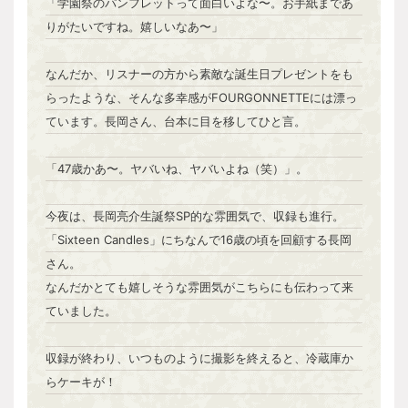
「学園祭のパンフレットって面白いよな〜。お手紙まであ
りがたいですね。嬉しいなあ〜」
なんだか、リスナーの方から素敵な誕生日プレゼントをも
らったような、そんな多幸感がFOURGONNETTEには漂っ
ています。長岡さん、台本に目を移してひと言。
「47歳かあ〜。ヤバいね、ヤバいよね（笑）」。
今夜は、長岡亮介生誕祭SP的な雰囲気で、収録も進行。
「Sixteen Candles」にちなんで16歳の頃を回顧する長岡
さん。
なんだかとても嬉しそうな雰囲気がこちらにも伝わって来
ていました。
収録が終わり、いつものように撮影を終えると、冷蔵庫か
らケーキが！