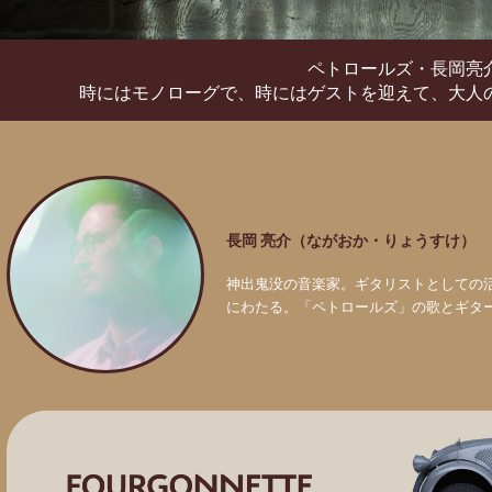
ペトロールズ・長岡亮
時にはモノローグで、時にはゲストを迎えて、
大人
長岡 亮介（ながおか・りょうすけ）
神出鬼没の音楽家。ギタリストとしての
にわたる。「ペトロールズ」の歌とギタ