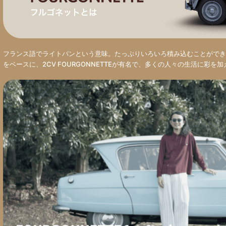
フランス語でライトバンという意味。たっぷりいろいろ積み込むことができ
をベースに、2CV FOURGONNETTEが有名で、多くの人々の生活に彩を