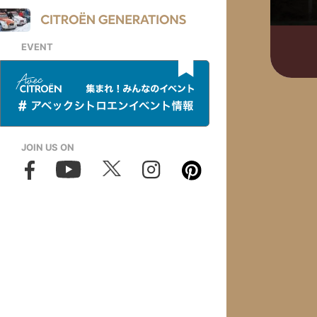
EVENT
JOIN US ON