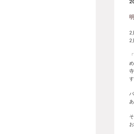
2
2
2
「
め
す
バ
あ
そ
お