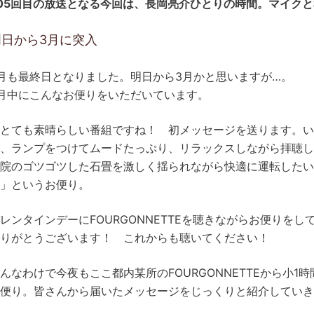
05回目の放送となる今回は、長岡亮介ひとりの時間。マイク
明日から3月に突入
月も最終日となりました。明日から3月かと思いますが…。
月中にこんなお便りをいただいています。
とても素晴らしい番組ですね！ 初メッセージを送ります。
、ランプをつけてムードたっぷり、リラックスしながら拝聴して
寺院のゴツゴツした石畳を激しく揺られながら快適に運転したい
」というお便り。
レンタインデーにFOURGONNETTEを聴きながらお便りを
りがとうございます！ これからも聴いてください！
んなわけで今夜もここ都内某所のFOURGONNETTEから小
便り。皆さんから届いたメッセージをじっくりと紹介していき