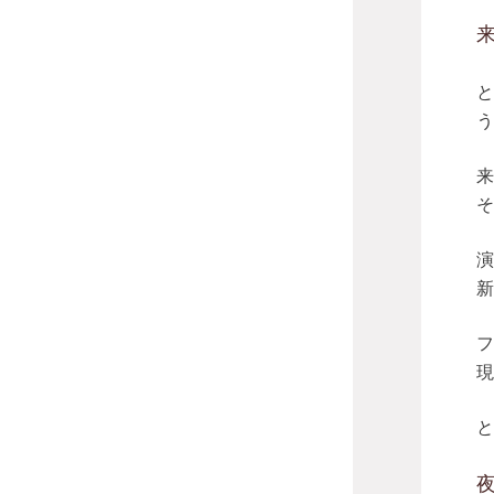
と
う
来
そ
演
新
フ
現
と