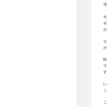
今
ギ
が
そ
が
昨
ラ
す
い
こ
こ