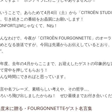
メですよ！ ポジティブに行こうじゃありませんか！
いうことで、あらためて4月4日（土）から「CITROËN STUD
、引き続きこの番組をお贔屓にお願いします！
ONFORTはMじゃなくて、Nね！
んなわけで、今夜が「CITROËN FOURGONNETTE」のオー
めとなる放送ですが、今回は先週からお伝えしているとおり、”年
”。
年度、去年の4月からここまで、お迎えしたゲストの印象的な
て背中を押してもらおう！
んな時間にできればと思っています。
言や名フレーズ、素晴らしい考えや、その哲学…、
ろいろ飛び出しましたからね！ ぜひ最後までお付き合いくだ
度末に贈る・FOURGONNETTEゲスト名言集