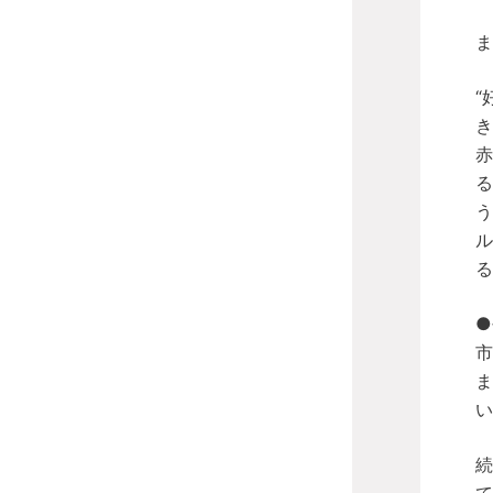
ま
“
き
赤
る
う
ル
る
●
市
ま
い
続