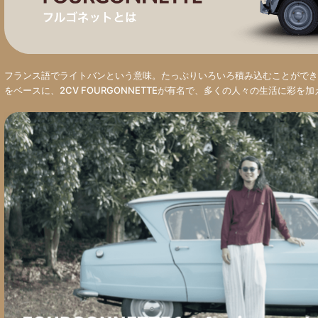
フランス語でライトバンという意味。たっぷりいろいろ積み込むことができ
をベースに、2CV FOURGONNETTEが有名で、多くの人々の生活に彩を