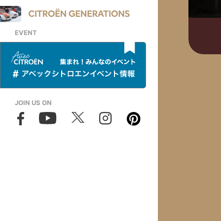
EVENT
JOIN US ON