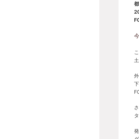
都
2
F
今
こ
土
外
下
F
さ
タ
発