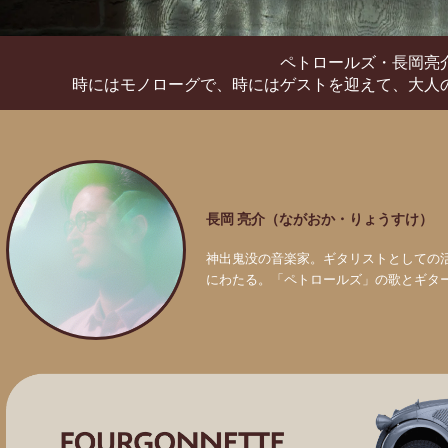
ペトロールズ・長岡亮
時にはモノローグで、時にはゲストを迎えて、
大人
長岡 亮介（ながおか・りょうすけ）
神出鬼没の音楽家。ギタリストとしての
にわたる。「ペトロールズ」の歌とギタ