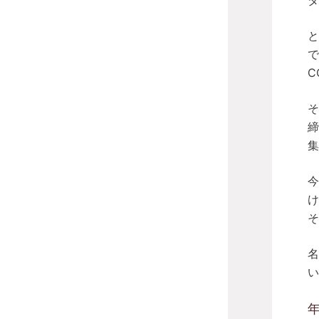
ダ
と
で
C
そ
締
集
今
け
そ
名
い
年