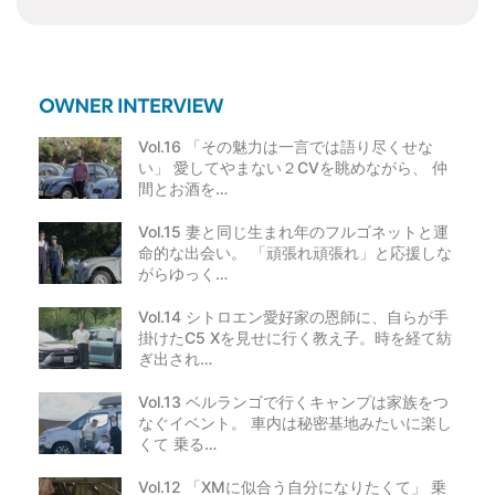
Vol.16 「その魅力は一言では語り尽くせな
い」 愛してやまない２CVを眺めながら、 仲
間とお酒を…
Vol.15 妻と同じ生まれ年のフルゴネットと運
命的な出会い。 「頑張れ頑張れ」と応援しな
がらゆっく…
Vol.14 シトロエン愛好家の恩師に、自らが手
掛けたC5 Xを見せに行く教え子。時を経て紡
ぎ出され…
Vol.13 ベルランゴで行くキャンプは家族をつ
なぐイベント。 車内は秘密基地みたいに楽し
くて 乗る…
Vol.12 「XMに似合う自分になりたくて」 乗