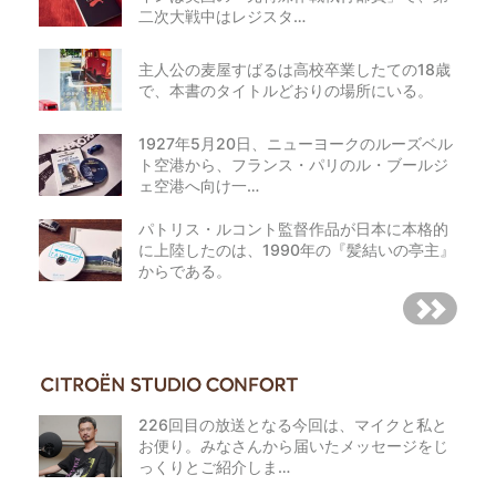
二次大戦中はレジスタ…
主人公の麦屋すばるは高校卒業したての18歳
で、本書のタイトルどおりの場所にいる。
1927年5月20日、ニューヨークのルーズベル
ト空港から、フランス・パリのル・ブールジ
ェ空港へ向け一…
パトリス・ルコント監督作品が日本に本格的
に上陸したのは、1990年の『髪結いの亭主』
からである。
226回目の放送となる今回は、マイクと私と
お便り。みなさんから届いたメッセージをじ
っくりとご紹介しま…