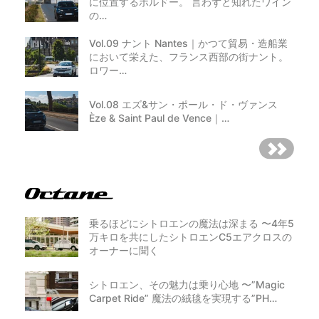
に位置するボルドー。 言わずと知れたワイン
の…
Vol.09 ナント Nantes｜かつて貿易・造船業
において栄えた、フランス西部の街ナント。
ロワー…
Vol.08 エズ&サン・ポール・ド・ヴァンス
Èze & Saint Paul de Vence｜…
乗るほどにシトロエンの魔法は深まる 〜4年5
万キロを共にしたシトロエンC5エアクロスの
オーナーに聞く
シトロエン、その魅力は乗り心地 〜”Magic
Carpet Ride” 魔法の絨毯を実現する”PH…