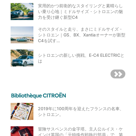
実用的かつ前衛的なスタイリングと素晴らし
い乗り心地｜ミドルサイズ・シトロエンの魅
力を受け継ぐ新型C4
そのスタイルと走り、まさにミドルサイズ・
シトロエン｜GS、BX、Xantiaオーナーが新型
C4を試す…
シトロエンの新しい挑戦、E-C4 ELECTRICと
は
2019年に100周年を迎えたフランスの名車、
シトロエン。
冒険サスペンスの金字塔。主人公ルイス・ケ
インは英国の「元特殊作戦執行部員」で、第