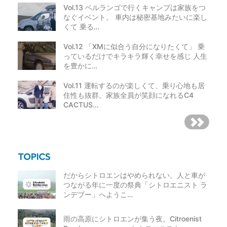
Vol.13 ベルランゴで行くキャンプは家族をつ
なぐイベント。 車内は秘密基地みたいに楽し
くて 乗る…
Vol.12 「XMに似合う自分になりたくて」 乗
っているだけでキラキラ輝く幸せを感じ 人生
を豊かに…
Vol.11 運転するのが楽しくて、乗り心地も居
住性も抜群。家族全員が笑顔になれるC4
CACTUS…
だからシトロエンはやめられない。人と車が
つながる年に一度の祭典「シトロエニスト ラ
ンデブー」へようこ…
雨の高原にシトロエンが集う夜。Citroenist