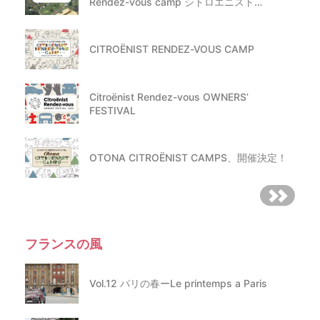
Rendez-vous camp シトロエニスト…
CITROËNIST RENDEZ-VOUS CAMP
Citroënist Rendez-vous OWNERS’
FESTIVAL
OTONA CITROËNIST CAMPS、開催決定！
フランスの風
Vol.12 パリの春ーLe printemps a Paris