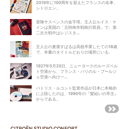
2019年に100周年を迎えたフランスの名車、
シトロエン。
冒険サスペンスの金字塔。主人公ルイス・ケ
インは英国の「元特殊作戦執行部員」で、第
二次大戦中はレジスタ…
主人公の麦屋すばるは高校卒業したての18歳
で、本書のタイトルどおりの場所にいる。
1927年5月20日、ニューヨークのルーズベル
ト空港から、フランス・パリのル・ブールジ
ェ空港へ向け一…
パトリス・ルコント監督作品が日本に本格的
に上陸したのは、1990年の『髪結いの亭主』
からである。