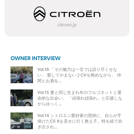
Vol.16 「その魅力は一言では語り尽くせな
い」 愛してやまない２CVを眺めながら、 仲
間とお酒を…
Vol.15 妻と同じ生まれ年のフルゴネットと運
命的な出会い。 「頑張れ頑張れ」と応援しな
がらゆっく…
Vol.14 シトロエン愛好家の恩師に、自らが手
掛けたC5 Xを見せに行く教え子。時を経て紡
ぎ出され…