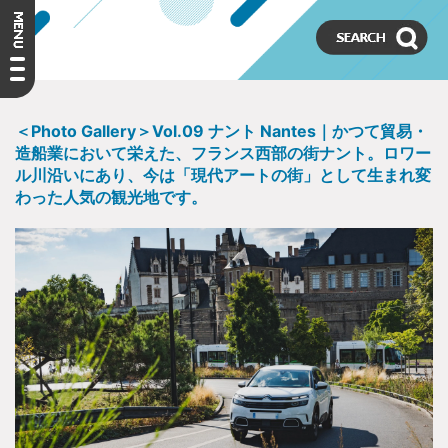
＜Photo Gallery＞Vol.09 ナント Nantes｜かつて貿易・
造船業において栄えた、フランス西部の街ナント。ロワー
ル川沿いにあり、今は「現代アートの街」として生まれ変
わった人気の観光地です。