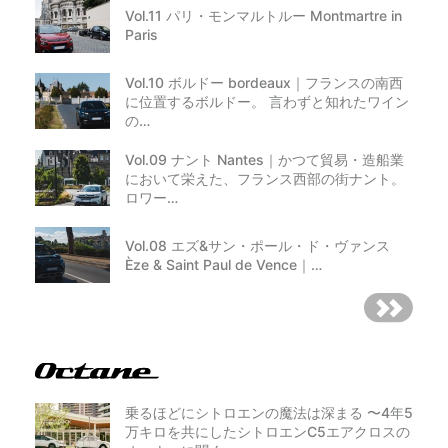
Vol.11 パリ・モンマルトルー Montmartre in
Paris
Vol.10 ボルドー bordeaux｜フランスの南西
に位置するボルドー。 言わずと知れたワイン
の…
Vol.09 ナント Nantes｜かつて貿易・造船業
において栄えた、フランス西部の街ナント。
ロワー…
Vol.08 エズ&サン・ポール・ド・ヴァンス
Èze & Saint Paul de Vence｜…
乗るほどにシトロエンの魔法は深まる 〜4年5
万キロを共にしたシトロエンC5エアクロスの