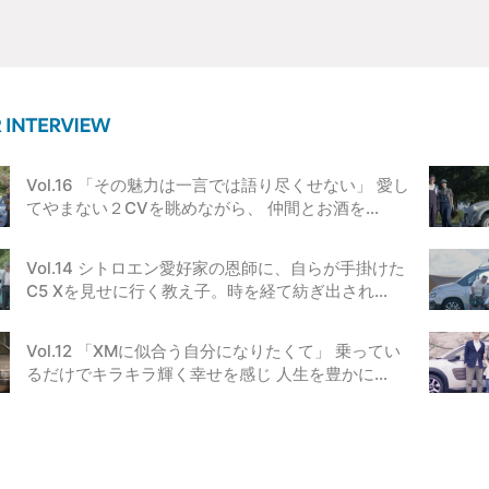
Vol.16 「その魅力は一言では語り尽くせない」 愛し
てやまない２CVを眺めながら、 仲間とお酒を…
Vol.14 シトロエン愛好家の恩師に、自らが手掛けた
C5 Xを見せに行く教え子。時を経て紡ぎ出され…
Vol.12 「XMに似合う自分になりたくて」 乗ってい
るだけでキラキラ輝く幸せを感じ 人生を豊かに…