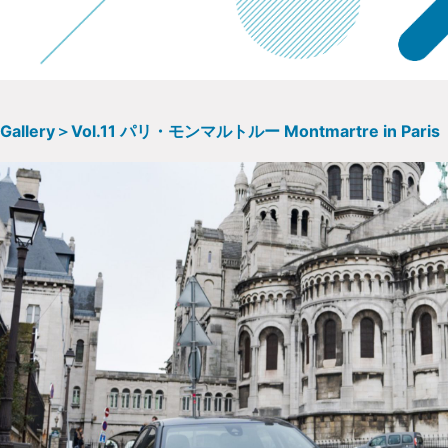
 Gallery＞Vol.11 パリ・モンマルトルー Montmartre in Paris