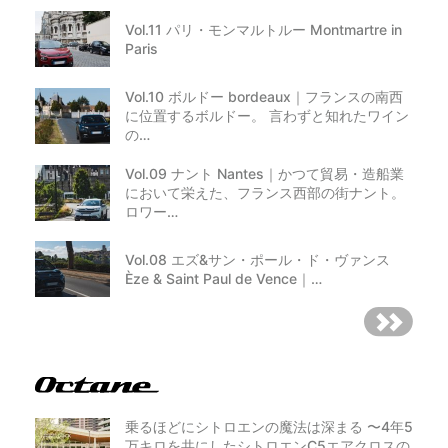
Vol.11 パリ・モンマルトルー Montmartre in
Paris
Vol.10 ボルドー bordeaux｜フランスの南西
に位置するボルドー。 言わずと知れたワイン
の…
Vol.09 ナント Nantes｜かつて貿易・造船業
において栄えた、フランス西部の街ナント。
ロワー…
Vol.08 エズ&サン・ポール・ド・ヴァンス
Èze & Saint Paul de Vence｜…
乗るほどにシトロエンの魔法は深まる 〜4年5
万キロを共にしたシトロエンC5エアクロスの