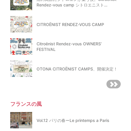
Rendez-vous camp シトロエニスト…
CITROËNIST RENDEZ-VOUS CAMP
Citroënist Rendez-vous OWNERS’
FESTIVAL
OTONA CITROËNIST CAMPS、開催決定！
フランスの風
Vol.12 パリの春ーLe printemps a Paris