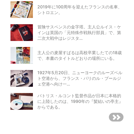
2019年に100周年を迎えたフランスの名車、
シトロエン。
冒険サスペンスの金字塔。主人公ルイス・ケ
インは英国の「元特殊作戦執行部員」で、第
二次大戦中はレジスタ…
主人公の麦屋すばるは高校卒業したての18歳
で、本書のタイトルどおりの場所にいる。
1927年5月20日、ニューヨークのルーズベル
ト空港から、フランス・パリのル・ブールジ
ェ空港へ向け一…
パトリス・ルコント監督作品が日本に本格的
に上陸したのは、1990年の『髪結いの亭主』
からである。