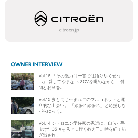
Vol.16 「その魅力は一言では語り尽くせな
い」 愛してやまない２CVを眺めながら、 仲
間とお酒を…
Vol.15 妻と同じ生まれ年のフルゴネットと運
命的な出会い。 「頑張れ頑張れ」と応援しな
がらゆっく…
Vol.14 シトロエン愛好家の恩師に、自らが手
掛けたC5 Xを見せに行く教え子。時を経て紡
ぎ出され…