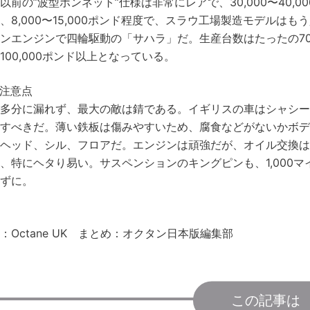
以前の”波型ボンネット”仕様は非常にレアで、30,000〜40,
、8,000〜15,000ポンド程度で、スラウ工場製造モデルは
ンエンジンで四輪駆動の「サハラ」だ。生産台数はたったの700
100,000ポンド以上となっている。
注意点
多分に漏れず、最大の敵は錆である。イギリスの車はシャシ
すべきだ。薄い鉄板は傷みやすいため、腐食などがないかボ
ヘッド、シル、フロアだ。エンジンは頑強だが、オイル交換は3
、特にヘタり易い。サスペンションのキングピンも、1,000
ずに。
：Octane UK まとめ：オクタン日本版編集部
この記事は