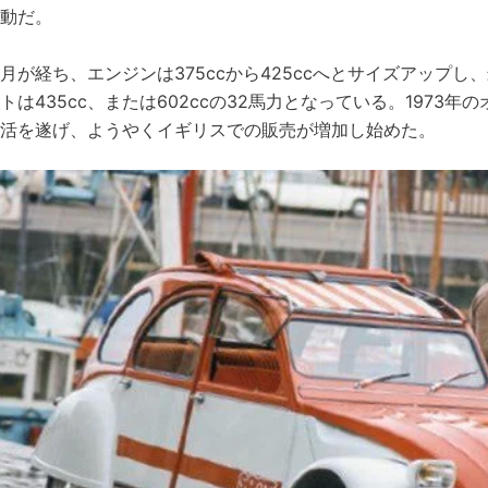
動だ。
月が経ち、エンジンは375ccから425ccへとサイズアップ
トは435cc、または602ccの32馬力となっている。197
活を遂げ、ようやくイギリスでの販売が増加し始めた。