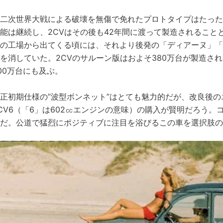
二次世界大戦による破壊を無傷で免れたプロトタイプはたった
能は継続し、2CVはその後も42年間に渡って製造されることと
の工場から出てくる頃には、それより後発の「ディアーヌ」「
を消していた。2CVのサルーン版はおよそ380万台が製造さ
00万台にも及ぶ。
正初期仕様の”波型ボンネット”はとても魅力的だが、改良後
CV6（「6」は602㏄エンジンの意味）の購入が賢明だろう
だ。公道で猛烈にポジティブに注目を浴びるこの車を選択肢の