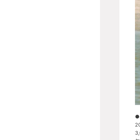
●
2
3