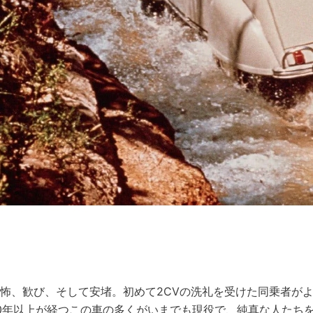
怖、歓び、そして安堵。初めて2CVの洗礼を受けた同乗者が
0年以上が経つこの車の多くがいまでも現役で、純真な人たち