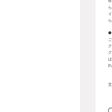
年
ら
イ
ら
●
ご
ク
ク
は
れ
文