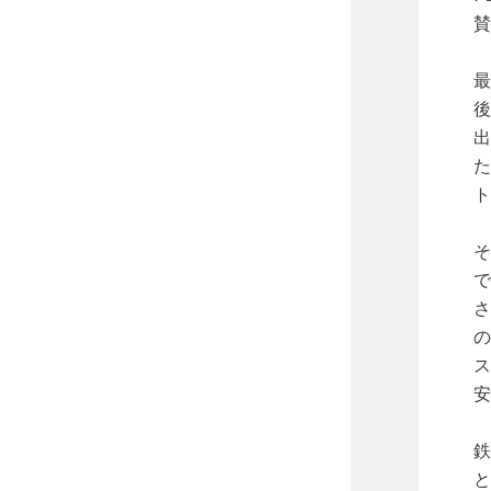
賛
最
後
出
た
ト
そ
で
さ
の
ス
安
鉄
と