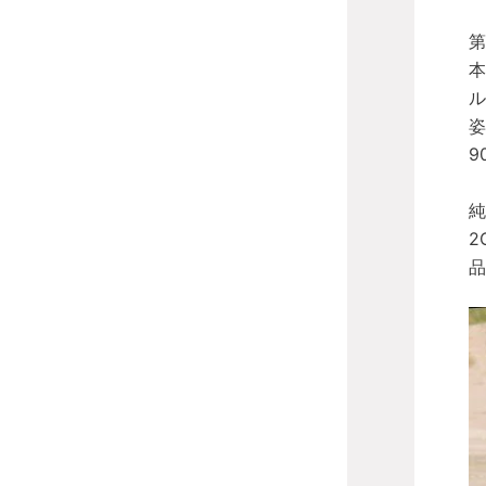
第
本
ル
姿
9
純
2
品