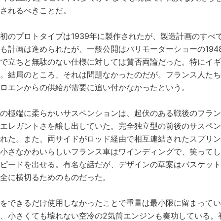
されるべきことだ。
初のプロトタイプは1939年に製作されたが、製造計画のす
も計画は進められたが、一般公開はパリモーターショーの19
で立ちと無駄のない仕様に対しては賛否両論だった。特にイ
。結局のところ、それは問題なかったのだが。フランス人た
ロエンからの供給が需要に追い付かなかったという。
の極端に柔らかいサスペンションは、起伏のある戦後のフラ
エレガントさを醸し出していた。完全独立型の前後のサスペ
れた。また、両サイドがロッド経由で相互連結されたスプリ
小さなかわいらしいフランス車はワインディングで、笑って
ピードを出せる。有名な話だが、デザインの草案はバスケッ
全に横切るためのものだった。
をできるだけ使用しなかったことで重量は最小限に留まって
、小さくても壊れない空冷の2気筒エンジンも奏功している。