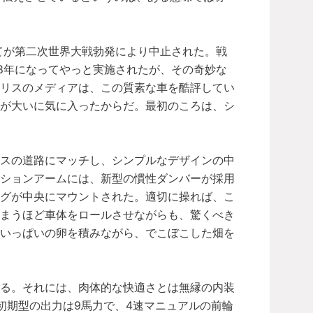
べてが第二次世界大戦勃発により中止された。戦
48年になってやっと実施されたが、その奇妙な
ギリスのメディアは、この質素な車を酷評してい
ちが大いに気に入ったからだ。最初のころは、シ
ンスの道路にマッチし、シンプルなデザインの中
ンションアームには、新型の慣性ダンバーが採用
ングが中央にマウントされた。適切に操れば、こ
しまうほど車体をロールさせながらも、驚くべき
トいっぱいの卵を積みながら、でこぼこした畑を
いる。それには、肉体的な快適さとは無縁の内装
初期型の出力は9馬力で、4速マニュアルの前輪