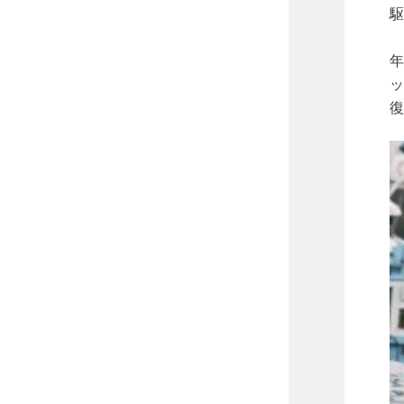
駆
年
ッ
復