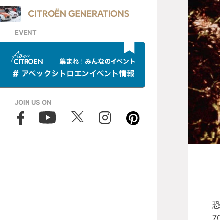
EVENT
JOIN US ON
恐
7