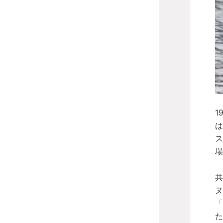
1
は
ス
場
共
「
た