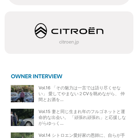
Vol.16 「その魅力は一言では語り尽くせな
い」 愛してやまない２CVを眺めながら、 仲
間とお酒を…
Vol.15 妻と同じ生まれ年のフルゴネットと運
命的な出会い。 「頑張れ頑張れ」と応援しな
がらゆっく…
Vol.14 シトロエン愛好家の恩師に、自らが手