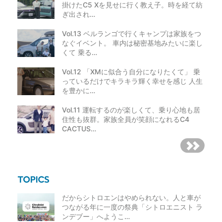
掛けたC5 Xを見せに行く教え子。時を経て紡
ぎ出され…
Vol.13 ベルランゴで行くキャンプは家族をつ
なぐイベント。 車内は秘密基地みたいに楽し
くて 乗る…
Vol.12 「XMに似合う自分になりたくて」 乗
っているだけでキラキラ輝く幸せを感じ 人生
を豊かに…
Vol.11 運転するのが楽しくて、乗り心地も居
住性も抜群。家族全員が笑顔になれるC4
CACTUS…
だからシトロエンはやめられない。人と車が
つながる年に一度の祭典「シトロエニスト ラ
ンデブー」へようこ…