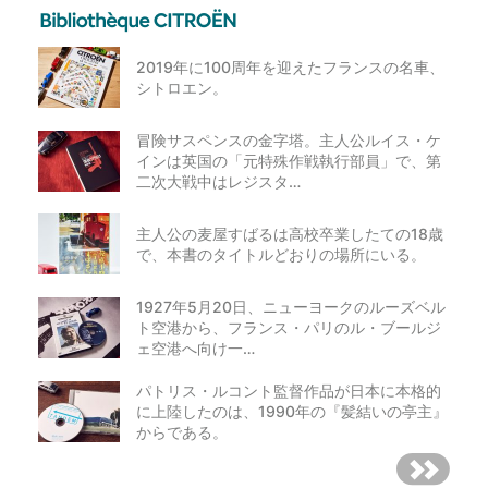
2019年に100周年を迎えたフランスの名車、
シトロエン。
冒険サスペンスの金字塔。主人公ルイス・ケ
インは英国の「元特殊作戦執行部員」で、第
二次大戦中はレジスタ…
主人公の麦屋すばるは高校卒業したての18歳
で、本書のタイトルどおりの場所にいる。
1927年5月20日、ニューヨークのルーズベル
ト空港から、フランス・パリのル・ブールジ
ェ空港へ向け一…
パトリス・ルコント監督作品が日本に本格的
に上陸したのは、1990年の『髪結いの亭主』
からである。