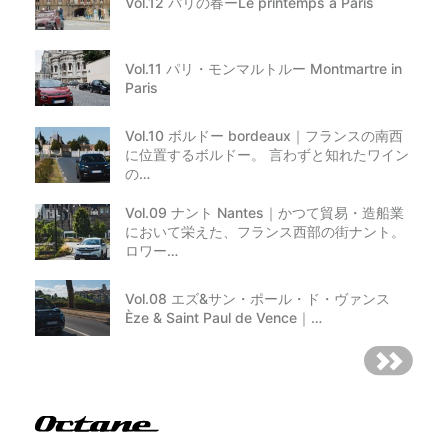
Vol.12 パリの春ーLe printemps a Paris
Vol.11 パリ・モンマルトルー Montmartre in
Paris
Vol.10 ボルドー bordeaux｜フランスの南西
に位置するボルドー。 言わずと知れたワイン
の…
Vol.09 ナント Nantes｜かつて貿易・造船業
において栄えた、フランス西部の街ナント。
ロワー…
Vol.08 エズ&サン・ポール・ド・ヴァンス
Èze & Saint Paul de Vence｜…